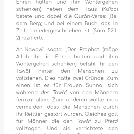
Ehren halten und ihm Wohlergehen
schenken) neben dem Haus (Ka’ba)
betete und dabei die Qurân-Verse:
‚Bei
dem Berg; und bei einem Buch, das in
Zeilen niedergeschrieben ist‘
(Sûra 52:1-
2) rezitierte.
An-Nawawî sagte: „Der Prophet (möge
Allâh ihn in Ehren halten und ihm
Wohlergehen schenken) befahl ihr, den
Tawâf hinter den Menschen zu
vollziehen. Dies hatte zwei Gründe: Zum
einen ist es für Frauen Sunna, sich
während des Tawâf von den Männern
fernzuhalten. Zum anderen wollte man
vermeiden, dass die Menschen durch
ihr Reittier gestört wurden. Gleiches galt
für Männer, die den Tawâf zu Pferd
vollzogen. Und sie verrichtete den