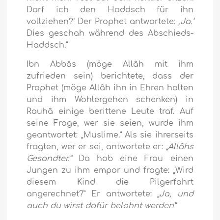
Darf ich den Haddsch für ihn
vollziehen?‘ Der Prophet antwortete:
‚Ja.‘
Dies geschah während des Abschieds-
Haddsch.“
Ibn Abbâs (möge Allâh mit ihm
zufrieden sein) berichtete, dass der
Prophet (möge Allâh ihn in Ehren halten
und ihm Wohlergehen schenken) in
Rauhâ einige berittene Leute traf. Auf
seine Frage, wer sie seien, wurde ihm
geantwortet: „Muslime.” Als sie ihrerseits
fragten, wer er sei, antwortete er:
„Allâhs
Gesandter.”
Da hob eine Frau einen
Jungen zu ihm empor und fragte: „Wird
diesem Kind die Pilgerfahrt
angerechnet?” Er antwortete:
„Ja, und
auch du wirst dafür belohnt werden”