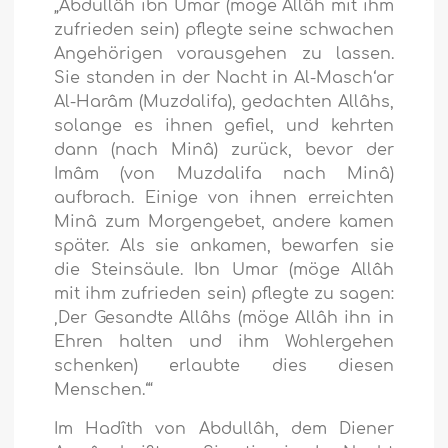
„Abdullâh ibn Umar (möge Allâh mit ihm
zufrieden sein) pflegte seine schwachen
Angehörigen vorausgehen zu lassen.
Sie standen in der Nacht in Al-Masch‘ar
Al-Harâm (Muzdalifa), gedachten Allâhs,
solange es ihnen gefiel, und kehrten
dann (nach Minâ) zurück, bevor der
Imâm (von Muzdalifa nach Minâ)
aufbrach. Einige von ihnen erreichten
Minâ zum Morgengebet, andere kamen
später. Als sie ankamen, bewarfen sie
die Steinsäule. Ibn Umar (möge Allâh
mit ihm zufrieden sein) pflegte zu sagen:
‚Der Gesandte Allâhs (möge Allâh ihn in
Ehren halten und ihm Wohlergehen
schenken) erlaubte dies diesen
Menschen.‘“
Im Hadîth von Abdullâh, dem Diener