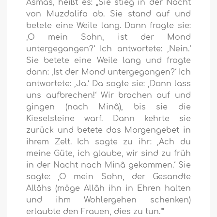
Asmâs, heißt es: „Sie stieg in der Nacht
von Muzdalifa ab. Sie stand auf und
betete eine Weile lang. Dann fragte sie:
‚O mein Sohn, ist der Mond
untergegangen?‘ Ich antwortete: ‚Nein.‘
Sie betete eine Weile lang und fragte
dann: ‚Ist der Mond untergegangen?‘ Ich
antwortete: ‚Ja.‘ Da sagte sie: ‚Dann lass
uns aufbrechen!‘ Wir brachen auf und
gingen (nach Minâ), bis sie die
Kieselsteine warf. Dann kehrte sie
zurück und betete das Morgengebet in
ihrem Zelt. Ich sagte zu ihr: ‚Ach du
meine Güte, ich glaube, wir sind zu früh
in der Nacht nach Minâ gekommen.‘ Sie
sagte: ‚O mein Sohn, der Gesandte
Allâhs (möge Allâh ihn in Ehren halten
und ihm Wohlergehen schenken)
erlaubte den Frauen, dies zu tun.‘“