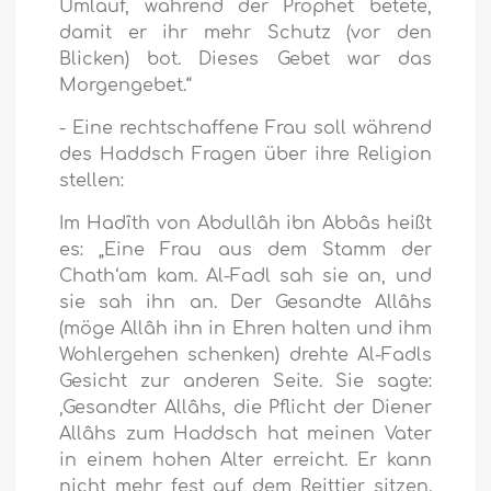
Umlauf, während der Prophet betete,
damit er ihr mehr Schutz (vor den
Blicken) bot. Dieses Gebet war das
Morgengebet.“
- Eine rechtschaffene Frau soll während
des Haddsch Fragen über ihre Religion
stellen:
Im Hadîth von Abdullâh ibn Abbâs heißt
es: „Eine Frau aus dem Stamm der
Chath‘am kam. Al-Fadl sah sie an, und
sie sah ihn an. Der Gesandte Allâhs
(möge Allâh ihn in Ehren halten und ihm
Wohlergehen schenken) drehte Al-Fadls
Gesicht zur anderen Seite. Sie sagte:
‚Gesandter Allâhs, die Pflicht der Diener
Allâhs zum Haddsch hat meinen Vater
in einem hohen Alter erreicht. Er kann
nicht mehr fest auf dem Reittier sitzen.