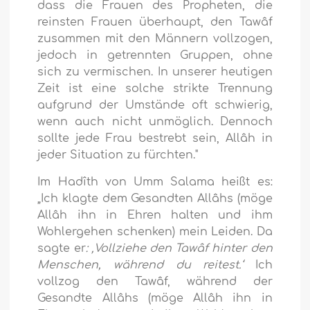
dass die Frauen des Propheten, die
reinsten Frauen überhaupt, den Tawâf
zusammen mit den Männern vollzogen,
jedoch in getrennten Gruppen, ohne
sich zu vermischen. In unserer heutigen
Zeit ist eine solche strikte Trennung
aufgrund der Umstände oft schwierig,
wenn auch nicht unmöglich. Dennoch
sollte jede Frau bestrebt sein, Allâh in
jeder Situation zu fürchten."
Im Hadîth von Umm Salama heißt es:
„Ich klagte dem Gesandten Allâhs (möge
Allâh ihn in Ehren halten und ihm
Wohlergehen schenken) mein Leiden. Da
sagte er
: ‚Vollziehe den Tawâf hinter den
Menschen, während du reitest.‘
Ich
vollzog den Tawâf, während der
Gesandte Allâhs (möge Allâh ihn in