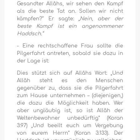
Gesandter Allâhs, wir sehen den Kampf
als die beste Tat an. Sollen wir nicht
kämpfen?“ Er sagte:
„Nein, aber der
beste Kampf ist ein angenommener
Haddsch.“
- Eine rechtschaffene Frau sollte die
Pilgerfahrt antreten, sobald sie dazu in
der Lage ist:
Dies stützt sich auf Allâhs Wort:
„Und
Allâh steht es den Menschen
gegenüber zu, dass sie die Pilgerfahrt
zum Hause unternehmen – (diejenigen,)
die dazu die Möglichkeit haben. Wer
aber ungläubig ist, so ist Allâh der
Weltenbewohner unbedürftig“
(Koran
3:97)
„Und beeilt euch um Vergebung
von eurem Herrn“
(Koran 3:133). Der