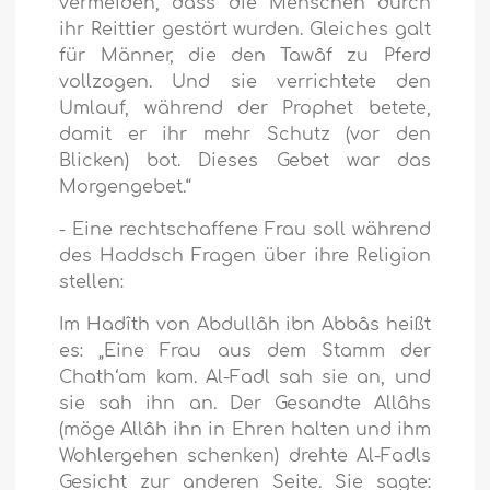
vermeiden, dass die Menschen durch
ihr Reittier gestört wurden. Gleiches galt
für Männer, die den Tawâf zu Pferd
vollzogen. Und sie verrichtete den
Umlauf, während der Prophet betete,
damit er ihr mehr Schutz (vor den
Blicken) bot. Dieses Gebet war das
Morgengebet.“
- Eine rechtschaffene Frau soll während
des Haddsch Fragen über ihre Religion
stellen:
Im Hadîth von Abdullâh ibn Abbâs heißt
es: „Eine Frau aus dem Stamm der
Chath‘am kam. Al-Fadl sah sie an, und
sie sah ihn an. Der Gesandte Allâhs
(möge Allâh ihn in Ehren halten und ihm
Wohlergehen schenken) drehte Al-Fadls
Gesicht zur anderen Seite. Sie sagte: