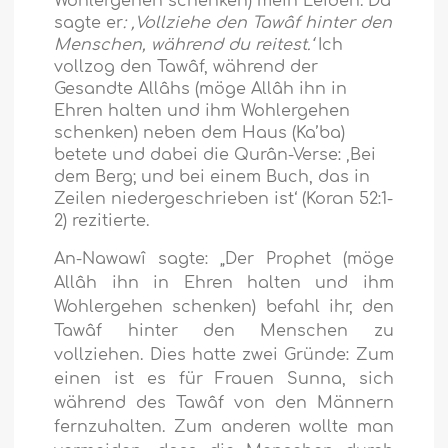
Wohlergehen schenken) mein Leiden. Da
sagte er
: ‚Vollziehe den Tawâf hinter den
Menschen, während du reitest.‘
Ich
vollzog den Tawâf, während der
Gesandte Allâhs (möge Allâh ihn in
Ehren halten und ihm Wohlergehen
schenken) neben dem Haus (Ka’ba)
betete und dabei die Qurân-Verse:
‚Bei
dem Berg; und bei einem Buch, das in
Zeilen niedergeschrieben ist‘
(Koran 52:1-
2) rezitierte.
An-Nawawî sagte: „Der Prophet (möge
Allâh ihn in Ehren halten und ihm
Wohlergehen schenken) befahl ihr, den
Tawâf hinter den Menschen zu
vollziehen. Dies hatte zwei Gründe: Zum
einen ist es für Frauen Sunna, sich
während des Tawâf von den Männern
fernzuhalten. Zum anderen wollte man