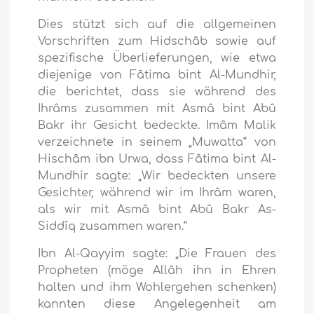
Dies stützt sich auf die allgemeinen
Vorschriften zum Hidschâb sowie auf
spezifische Überlieferungen, wie etwa
diejenige von Fâtima bint Al-Mundhir,
die berichtet, dass sie während des
Ihrâms zusammen mit Asmâ bint Abû
Bakr ihr Gesicht bedeckte. Imâm Malik
verzeichnete in seinem „Muwatta“ von
Hischâm ibn Urwa, dass Fâtima bint Al-
Mundhir sagte: „Wir bedeckten unsere
Gesichter, während wir im Ihrâm waren,
als wir mit Asmâ bint Abû Bakr As-
Siddîq zusammen waren.“
Ibn Al-Qayyim sagte: „Die Frauen des
Propheten (möge Allâh ihn in Ehren
halten und ihm Wohlergehen schenken)
kannten diese Angelegenheit am