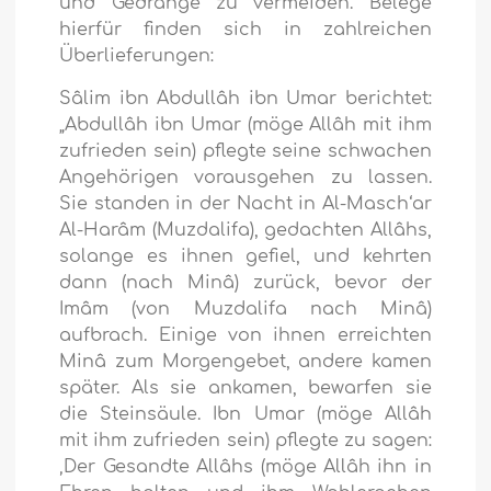
und Gedränge zu vermeiden. Belege
hierfür finden sich in zahlreichen
Überlieferungen:
Sâlim ibn Abdullâh ibn Umar berichtet:
„Abdullâh ibn Umar (möge Allâh mit ihm
zufrieden sein) pflegte seine schwachen
Angehörigen vorausgehen zu lassen.
Sie standen in der Nacht in Al-Masch‘ar
Al-Harâm (Muzdalifa), gedachten Allâhs,
solange es ihnen gefiel, und kehrten
dann (nach Minâ) zurück, bevor der
Imâm (von Muzdalifa nach Minâ)
aufbrach. Einige von ihnen erreichten
Minâ zum Morgengebet, andere kamen
später. Als sie ankamen, bewarfen sie
die Steinsäule. Ibn Umar (möge Allâh
mit ihm zufrieden sein) pflegte zu sagen:
‚Der Gesandte Allâhs (möge Allâh ihn in