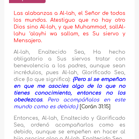
Las alabanzas a Al-lah, el Señor de todos
los mundos. Atestiguo que no hay otro
Dios sino Al-lah, y que Muhammad, sallAl-
lahu ‘alayhi wa sallam, es Su siervo y
Mensajero.
Al-lah, Enaltecido Sea, Ha hecho
obligatorio a Sus siervos tratar con
benevolencia a los padres, aunque sean
incrédulos, pues Al-lah, Glorificado Sea,
dice (lo que significa):
{Pero si se empeñan
en que me asocies algo de lo que no
tienes conocimiento, entonces no los
obedezcas
.
Pero acompáñalos en este
mundo como es debido.}
[Corán 31:15]
Entonces, Al-lah, Enaltecido y Glorificado
Sea, ordenó acompañarlos como es
debido, aunque se empeñen en hacer al
hijo asociar algo a Al-lah, Enaltecido Sea.