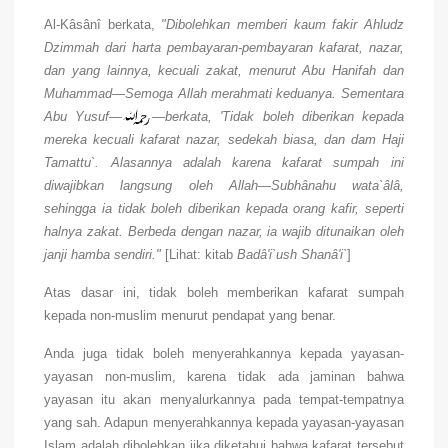
Al-Kâsânî berkata,
"Dibolehkan memberi kaum fakir Ahludz
Dzimmah dari harta pembayaran-pembayaran kafarat, nazar,
dan yang lainnya, kecuali zakat, menurut Abu Hanifah dan
Muhammad—Semoga Allah merahmati keduanya. Sementara
Abu Yusuf—
—berkata, 'Tidak boleh diberikan kepada
mereka kecuali kafarat nazar, sedekah biasa, dan dam Haji
Tamattu`. Alasannya adalah karena kafarat sumpah ini
diwajibkan langsung oleh Allah—Subhânahu wata`âlâ,
sehingga ia tidak boleh diberikan kepada orang kafir, seperti
halnya zakat. Berbeda dengan nazar, ia wajib ditunaikan oleh
janji hamba sendiri."
[Lihat: kitab
Badâ'i`ush Shanâ'i`
]
Atas dasar ini, tidak boleh memberikan kafarat sumpah
kepada non-muslim menurut pendapat yang benar.
Anda juga tidak boleh menyerahkannya kepada yayasan-
yayasan non-muslim, karena tidak ada jaminan bahwa
yayasan itu akan menyalurkannya pada tempat-tempatnya
yang sah. Adapun menyerahkannya kepada yayasan-yayasan
Islam adalah dibolehkan jika diketahui bahwa kafarat tersebut