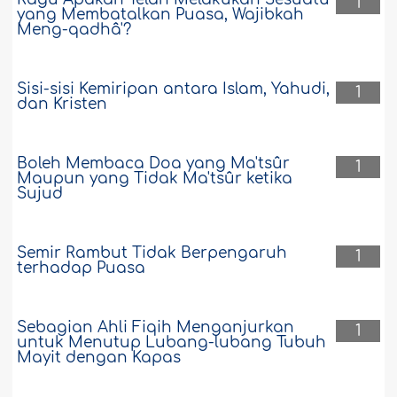
1
yang Membatalkan Puasa, Wajibkah
Meng-qadhâ'?
Sisi-sisi Kemiripan antara Islam, Yahudi,
1
dan Kristen
Boleh Membaca Doa yang Ma'tsûr
1
Maupun yang Tidak Ma'tsûr ketika
Sujud
Semir Rambut Tidak Berpengaruh
1
terhadap Puasa
Sebagian Ahli Fiqih Menganjurkan
1
untuk Menutup Lubang-lubang Tubuh
Mayit dengan Kapas