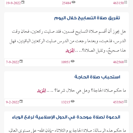
19-9-2022
25484
463150
تفريق صلاة التسابيح خلال اليوم
هل يجوز أن أقسم صلاة التسابيح قسمين، فقد صليت ركعتين، فحان وقت
الدرس، فذهبت، وبعدما رجعت من الدرس صليت الركعتين الباقيتين، فهل
هذا صحيحٌ، وتقبل الصلاة؟.. ..
المزيد
7-9-2022
10951
462568
استحباب صلاة الحاجة
ما حكم صلاة الحاجة؟ وهل هي حلال شرعا؟ .. ..
المزيد
9-2-2022
13215
453565
الدعوة لصلاة موحدة في الدول الإسلامية لرفع الوباء
ما حكم هذه الرسالة: صلاة الحاجة يوم الثلاثاء -بإذن الله- على مستوى العالم،