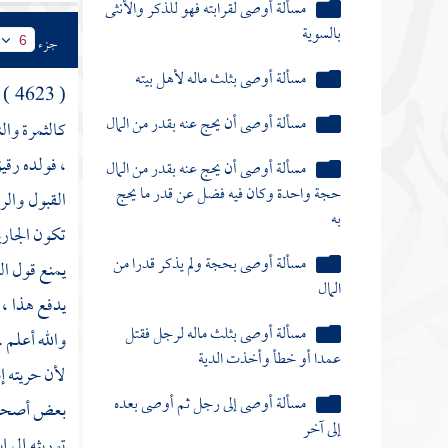
مسألة أوصى أن يحج عنه بقدر من المال
حجة واحدة وكان فيه فضل عن قدر ما يحج
جزء
6
به
( 4623 ) فصل : فيما يختلف من الفروع باختلاف المذهبين ، من ذلك أنه
مسألة أوصى بحجة ولم يذكر قدرا من
المال
كالثمرة وال
، فولده رقي
مسألة أوصى بثلث ماله لرجل فقتل
عمدا أو خطأ وأخذت الدية
القبول والر
تكون الجاري
مسألة أوصى إلى رجل ثم أوصى بعده
إلى آخر
يمنع قول الق
يدفع هذا ، و
مسألة الوصية إلى الفاسق
والله أعلم 
مسألة كانا وصيين فمات أحدهما
لأن حريته إ
مسألة أعتق في مرضه أو بعد موته عبدين لا
بعض أصح
يملك غيرهما
توريثه إلى 