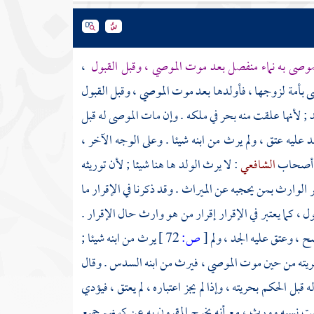
وصى به نماء منفصل بعد موت الموصي ، وقبل القبول
،
ى بأمة لزوجها ، فأولدها بعد موت الموصي ، وقبل القبول
 ; لأنها علقت منه بحر في ملكه . وإن مات الموصى له قبل
د عليه عتق ، ولم يرث من ابنه شيئا . وعلى الوجه الآخر ،
ثر أصحاب
الشافعي
: لا يرث الولد ها هنا شيئا ; لأن توريثه
قر الوارث بمن يحجبه عن الميراث . وقد ذكرنا في الإقرار ما
ل ، كما يعتبر في الإقرار إقرار من هو وارث حال الإقرار .
 ، وعتق عليه الجد ، ولم
[
ص:
72 ]
يرث من ابنه شيئا ;
 حريته من حين موت الموصي ، فيرث من ابنه السدس . وقال
 قبل الحكم بحريته ، وإذا لم يجز اعتباره ، لم يعتق ، فيؤدي
، ثبت نسبه وورث ، مع أنه يخرج المقرون به عن كونهم جميع