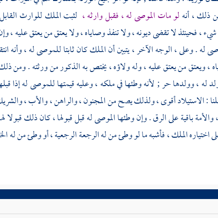
ن ذلك ، أنه
لو مات الموصى له ، فقبل وارثه ،
لثبت الملك للوارث القابل ا
يء ، فحينئذ لا تقضى ديونه ، ولا تنفذ وصاياه ، ولا يعتق من يعتق عليه ، وإ
صى له . وعلى ، الوجه الآخر ، يتبين أن الملك كان ثابتا للموصى له ، وأنه ان
ه ، ويعتق من يعتق عليه ، وله ولاؤه ، يختص به الذكور من ورثته . ومن ذلك 
 له ، وولدها حر ; لأنه وطئها في ملكه ، وعليه قيمتها للموصى له إذا قبله
قلنا : الاستيلاد أقوى ، ولذلك يصح من المجنون ، والراهن ، والأب ، والشريك 
 والأمة باقية على الرق . وإن وطئها الموصى له قبل قبولها ، كان ذلك قبولا لها 
ى اختياره الملك ، فأشبه ما لو وطئ من له الرجعة الرجعية ، أو وطئ من له الخيا