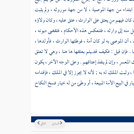
بتداء من جهة الموصية ، لا من جهة موروثه ، ولم يثبت
ن كان فيهم من يعتق على الوارث ، عتق عليه ، وكان ولاؤه
تقل منه إلى وارثه ، فتنعكس هذه الأحكام ، فتقضى ديونه ،
، أن الموصى به لو كان أمة ، فوطئها الوارث ، فأولدها ،
ا . فإن قيل : فكيف قضيتم بعتقها ها هنا ، وهي لا تعتق
المعسر ، وإن لم ينفذ إعتاقهم . وعلى الوجه الآخر ، يكون
، وثبت الملك له به ; لأنه لا يجوز إلا في الملك ، فإقدامه
ر في البيع الأمة المبيعة ، أو وطئ من له خيار فسخ النكاح
السابق
التالي