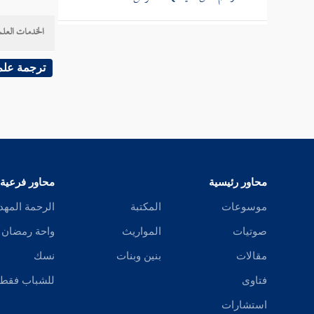
باب قسمة الفيء والغنيمة والصدقة
الخدمات العلم
كتاب النكاح
ترجمة علم
كتاب الصداق
كتاب الوليمة
كتاب الخلع
كتاب الطلاق
محاور رئيسية
محاور فرعية
كتاب الرجعة
موسوعات
المكتبة
الرحمة المهد
صوتيات
المواريث
واحة رمضان
كتاب الإيلاء
مقالات
بنين وبنات
نسك
كتاب الظهار
فتاوى
للشباب فقط
كتاب اللعان
استشارات