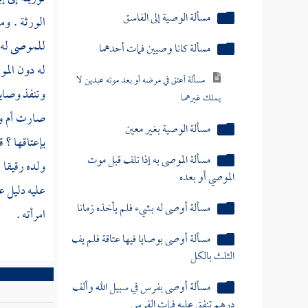
مسألة الوصية بغير معين
الورثة . وم
للموصى له ش
مسألة الموصى به إذا تلف قبل موت
الموصي أو بعده
له دون المو
وتنفذ وصايا
مسألة أوصى له بشيء فلم يأخذه زمانا
صارت أم ولد
مسألة أوصى بوصايا فيها عتاقة فلم يف
بإعتاقها ؟ 
الثلث بالكل
ولده رقيقا ،
مسألة أوصى بفرس في سبيل الله وألف
عليه دليل عل
درهم تنفق عليه فمات الفرس
امرأته .
كتاب الفرائض
كتاب الولاء
كتاب الوديعة