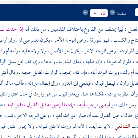
صفحة
72
إذا حدث للم
نتاج والكسب ، فهو للورثة . وعلى الوجه الآخر ، يكون للموصى له . ولو أوص
ق للوارث . وعلى الوجه الآخر ، يكون حر الأصل ، ولا ولاء عليه ، وأمه أم ولد
د ، فلوارثه قبولها ، فإن قبلها ، ملك الجارية وولدها ، وإن كان ممن يعتق الول
ة أم ولد ، ويرث الولد أباه ، فإن كان يحجب الوارث القابل حجبه . وقال أك
ابل وارثا ، فيبطل قبوله ، فيفضي إلى الدور ، وإلى إبطال ميراثه ، فأشبه ما لو أ
أن المقر به يرث ، فكذا ها هنا . ويعتبر قبول من هو وارث في حال اعتبار القبو
. ومن ذلك ، لو
أوصى لرجل بأبيه ، فمات الموصى له قبل القبول ، فقبل ابنه
، صح
نما حدثت حين القبول بعد أن صار الميراث لغيره . وعلى الوجه الآخر ، تثبت
اب
الشافعي
: لا يرث أيضا ; لأنه لو ورث لاعتبر قبوله ، ولا يجوز اعتبار قبوله
إبطال توريثه . وهذا فاسد ; فإنه لو أقر جميع الورثة بمشارك لهم في الميراث 