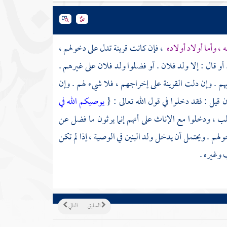
 ، وأما أولاد أولاده
، فإن كانت قرينة تدل على دخولهم ،
 أو قال : إلا ولد فلان . أو فضلوا ولد فلان على غيرهم .
م . وإن دلت القرينة على إخراجهم ، فلا شيء لهم . وإن
 قيل : فقد دخلوا في قول الله تعالى : {
يوصيكم الله في
لصلب ، ودخلوا مع الإناث على أنهم إنما يرثون ما فضل عن
لهم . ويحتمل أن يدخل ولد البنين في الوصية ، إذا لم تكن
 وغيره .
السابق
التالي