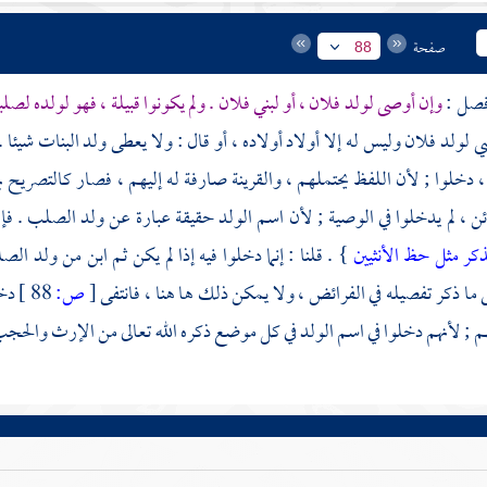
صفحة
88
وإن أوصى لولد فلان ، أو لبني فلان . ولم يكونوا قبيلة ، فهو لولده لصلبه
 لولد فلان وليس له إلا أولاد أولاده ، أو قال : ولا يعطى ولد البنات شيئا .
دخلوا ; لأن اللفظ يحتملهم ، والقرينة صارفة له إليهم ، فصار كالتصريح به
ئن ، لم يدخلوا في الوصية ; لأن اسم الولد حقيقة عبارة عن ولد الصلب . فإن
ذكر مثل حظ الأنثيين
} . قلنا : إنما دخلوا فيه إذا لم يكن ثم ابن من ولد ا
ى ما ذكر تفصيله في الفرائض ، ولا يمكن ذلك ها هنا ، فانتفى
[
ص:
88 ]
دخو
م ; لأنهم دخلوا في اسم الولد في كل موضع ذكره الله تعالى من الإرث والحجب