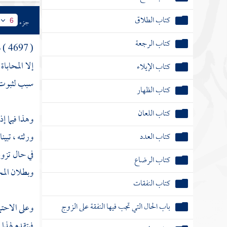
كتاب الرضاع
جزء
6
كتاب النفقات
( 4697 ) فصل : وإن
باب الحال التي تجب فيها النفقة على الزوج
إلا المحابا
كتاب الجراح
سبب لثبوت ا
كتاب الديات
وهذا فيما إذ
كتاب قتال أهل البغي
ورثته ، تبين
كتاب المرتد
في حال تزوي
وبطلان المحا
كتاب الحدود
كتاب قطاع الطريق
وعلى الاحتما
كتاب الأشربة
فيتقدم لهذا 