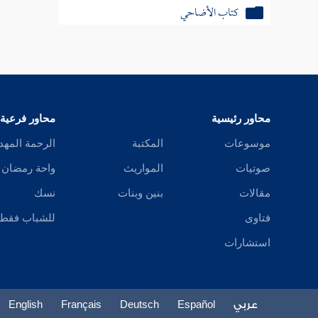
كتاب الشهادات
كتاب الأقضية
كتاب الدعاوى والبينات
محاور رئيسية
محاور فرعية
كتاب العتق
موسوعات
المكتبة
الرحمة المهد
كتاب التدبير
صوتيات
المواريث
واحة رمضان
كتاب المكاتب
مقالات
بنين وبنات
نسك
فتاوى
للشباب فقط
كتاب عتق أمهات الأولاد
استشارات
عربي
Español
Deutsch
Français
English