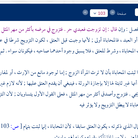
صفحة
103
قال : إن تزوجت فعبدي حر . فتزوج في مرضه بأكثر من مهر المثل
،
ة أو العبد ، فالمحاباة أولى ; لأنها وجبت قبل العتق ، لكون التزويج شرطا في 
لمحاباة ، وشرط للعتق ، فلا يسبق وجود أحدهما صاحبه ، فيكونان سواء . ثم هل
ا ثبتت المحاباة بأن لا ترث المرأة الزوج ; إما لوجود مانع من الإرث ، أو لمفارقت
ا أنها غير ثابتة لها إلا بإجازة الورثة ، فينبغي أن يقدم العتق عليها ; لأنه لاز
جي . فتزوج وأصدق أكثر من مهر المثل ، فعلى القول الأول يتساويان ; لأن الت
باة لا يبطل التزويج ولا يؤثر فيه
ل الذي ذكرته ، يكون العتق سابقا ، لأن المحاباة ، إنما ثبتت بتمام
[
ص:
103 ]
المعنى ، لا سيما إذا تأكد بقوته وكونه لغير وارث .