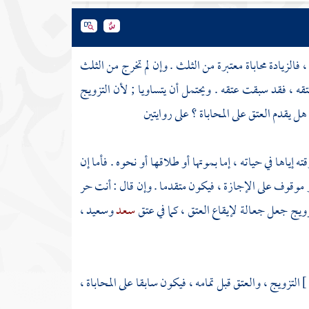
 فالزيادة محاباة معتبرة من الثلث . وإن لم تخرج من الثلث
عتقه ، فقد سبقت عتقه . ويحتمل أن يتساويا ; لأن التزويج
 يقدم العتق على المحاباة ؟ على روايتين
ه إياها في حياته ، إما بموتها أو طلاقها أو نحوه . فأما إن
م غير موقوف على الإجازة ، فيكون متقدما . وإن قال : أنت حر
زويج جعل جعالة لإيقاع العتق ، كما في عتق
سعد
وسعيد
،
التزويج ، والعتق قبل تمامه ، فيكون سابقا على المحاباة ،