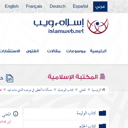
كتاب النكاح
عربي
Español
Deutsch
Français
English
كتاب الصداق
كتاب الوليمة
كتاب الخلع
الرئيسية
موسوعات
مقالات
الفتوى
الاستشارات
كتاب الطلاق
كتاب الرجعة
المكتبة الإسلامية
كتب
كتاب الإيلاء
الرئيسية
المغني
كتاب الوصايا
مسألة ما أعطى في مرضه الذي مات فيه
فص
كتاب الظهار
كتاب اللعان
المغني
كتاب العدد
ابن قدامة