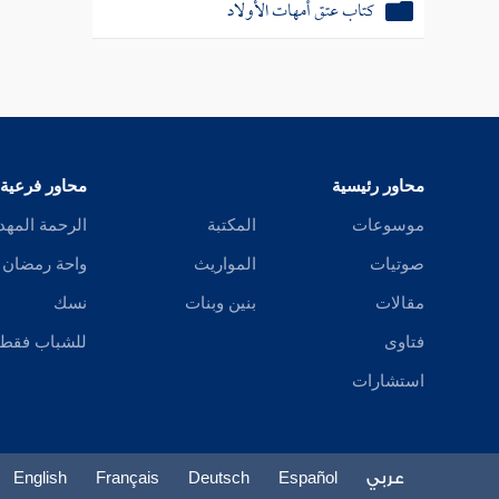
كتاب عتق أمهات الأولاد
محاور رئيسية
محاور فرعية
موسوعات
المكتبة
الرحمة المهد
صوتيات
المواريث
واحة رمضان
مقالات
بنين وبنات
نسك
فتاوى
للشباب فقط
استشارات
عربي
Español
Deutsch
Français
English