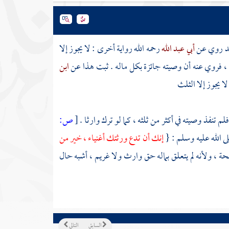
قد روي عن
أبي عبد الله
رحمه الله رواية أخرى : لا يجوز إلا
 ، فروي عنه أن وصيته جائزة بكل ماله . ثبت هذا عن
ابن
لا يجوز إلا الثلث
لم تنفذ وصيته في أكثر من ثلثه ، كما لو ترك وارثا .
[
ص:
لى الله عليه وسلم : {
إنك أن تدع ورثتك أغنياء ، خير من
حة ، ولأنه لم يتعلق بماله حق وارث ولا غريم ، أشبه حال
السابق
التالي