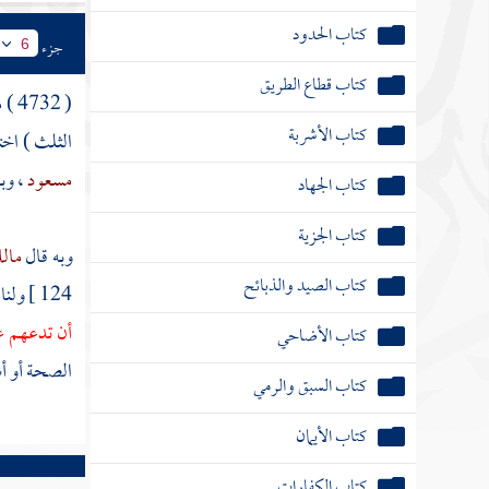
كتاب الحدود
جزء
6
كتاب قطاع الطريق
( 4732 ) مسألة ; قال : ( ومن
كتاب الأشربة
الثلث ) اخ
مسعود
، وب
كتاب الجهاد
كتاب الجزية
وبه قال
مال
كتاب الصيد والذبائح
124 ]
ولنا
أن تدعهم ع
كتاب الأضاحي
الصحة أو أش
كتاب السبق والرمي
كتاب الأيمان
كتاب الكفارات