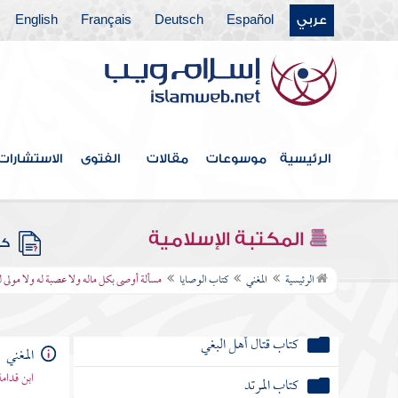
كتاب الظهار
عربي
Español
Deutsch
Français
English
كتاب اللعان
كتاب العدد
كتاب الرضاع
الرئيسية
موسوعات
مقالات
الفتوى
الاستشارات
كتاب النفقات
باب الحال التي تجب فيها النفقة على الزوج
المكتبة الإسلامية
كتب
كتاب الجراح
الرئيسية
المغني
كتاب الوصايا
مسألة أوصى بكل ماله ولا عصبة له ولا مولى ل
كتاب الديات
كتاب قتال أهل البغي
المغني
ابن قدامة
كتاب المرتد