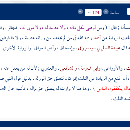
صفحة
124
أوصى بكل ماله ، ولا عصبة له ، ولا مولى له ،
فجائز . و
تلفت الرواية عن
أحمد
رحمه الله في من لم يخلف من وراثه عصبة ، ولا ذا فرض
ه قال
عبيدة السلماني
،
ومسروق
،
وإسحاق
، وأهل
العراق
. والرواية الأخرى : 
ك
،
والأوزاعي
،
وابن شبرمة
،
والشافعي
،
والعنبري
; لأن له من يعقل عنه ، ف
 ، أن المنع من الزيادة على الثلث إنما كان لتعلق حق الورثة ، بدليل قول النبي ص
الة يتكففون الناس
} . وها هنا لا وارث له يتعلق حق بماله ، فأشبه حال الص
به الثلث .