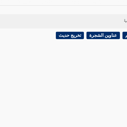
ية
عناوين الشجرة
تخريج حديث