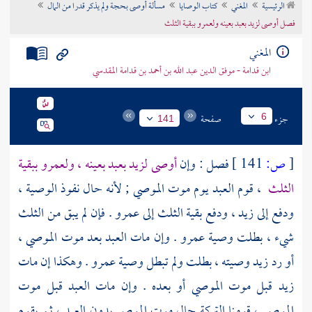
الرئيسية
المغني
كتاب الوصايا
مسألة أوصى بحجة ولم يذكر قدرا من المال
تراجم الأعلام
فصل أوصى لزيد بعبد بعينه ولعمرو ببقية الثلث
المغني
ابن قدامة - موفق الدين عبد الله بن أحمد بن قدامة المقدسي
جزء
صفحة
6
141
[
ص:
141 ]
فصل : وإن
أوصى لزيد بعبد بعينه ، ولعمرو ببقية
الثلث
، قوم العبد يوم موت الموصي ; لأنه حال نفوذ الوصية ،
ودفع إلى زيد ، ودفع بقية الثلث إلى
عمرو
. فإن لم يبق من الثلث
شيء ، بطلت وصية عمرو . وإن مات العبد بعد موت الموصي ،
أو رد زيد وصيته ، بطلت ولم تبطل وصية عمرو . وهكذا إن مات
زيد قبل موت الموصي أو بعده . وإن مات العبد قبل موت
الموصي ، قومنا التركة حال موت الموصي بدون العبد ، ثم يقوم