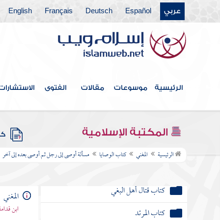
كتاب الظهار
عربي
Español
Deutsch
Français
English
كتاب اللعان
كتاب العدد
كتاب الرضاع
الرئيسية
موسوعات
مقالات
الفتوى
الاستشارات
كتاب النفقات
باب الحال التي تجب فيها النفقة على الزوج
المكتبة الإسلامية
كتب
كتاب الجراح
الرئيسية
المغني
كتاب الوصايا
مسألة أوصى إلى رجل ثم أوصى بعده إلى آخر
كتاب الديات
كتاب قتال أهل البغي
المغني
ابن قدامة
كتاب المرتد