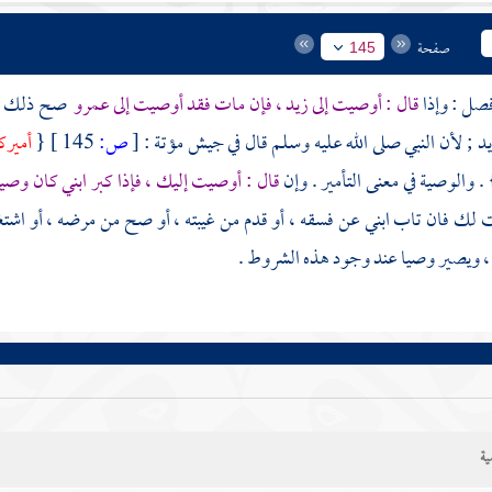
صفحة
145
قال : أوصيت إلى زيد ، فإن مات فقد أوصيت إلى عمرو
صح ذلك ، ر
 ; لأن النبي صلى الله عليه وسلم قال في جيش
مؤتة
:
[
ص:
145 ]
{
أمير
. والوصية في معنى التأمير . وإن
قال : أوصيت إليك ، فإذا كبر ابني كان وصي
 لك فان تاب ابني عن فسقه ، أو قدم من غيبته ، أو صح من مرضه ، أو اشت
 ، ويصير وصيا عند وجود هذه الشروط .
ية