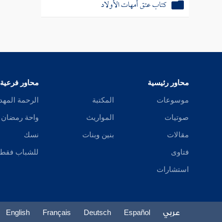
كتاب عتق أمهات الأولاد
محاور رئيسية
محاور فرعية
موسوعات
المكتبة
الرحمة المهد
صوتيات
المواريث
واحة رمضان
مقالات
بنين وبنات
نسك
فتاوى
للشباب فقط
استشارات
عربي
Español
Deutsch
Français
English