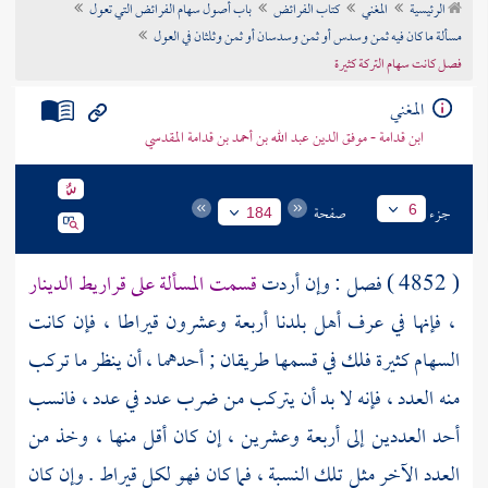
الرئيسية
المغني
كتاب الفرائض
باب أصول سهام الفرائض التي تعول
تراجم الأعلام
مسألة ما كان فيه ثمن وسدس أو ثمن وسدسان أو ثمن وثلثان في العول
فصل كانت سهام التركة كثيرة
المغني
ابن قدامة - موفق الدين عبد الله بن أحمد بن قدامة المقدسي
جزء
صفحة
6
184
( 4852 ) فصل : وإن أردت
قسمت المسألة على قراريط الدينار
، فإنها في عرف أهل بلدنا أربعة وعشرون قيراطا ، فإن كانت
السهام كثيرة فلك في قسمها طريقان ; أحدهما ، أن ينظر ما تركب
منه العدد ، فإنه لا بد أن يتركب من ضرب عدد في عدد ، فانسب
أحد العددين إلى أربعة وعشرين ، إن كان أقل منها ، وخذ من
العدد الآخر مثل تلك النسبة ، فما كان فهو لكل قيراط . وإن كان