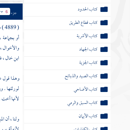
كتاب الحدود
جزء
6
كتاب قطاع الطريق
( 4889 ) فصل : إذا
كتاب الأشربة
أو بجماعة 
والأخوال ، 
كتاب الجهاد
ابن خال ، فا
كتاب الجزية
كتاب الصيد والذبائح
وهذا قول عا
لورثتها . 
كتاب الأضاحي
لأنها أخت ، 
كتاب السبق والرمي
كتاب الأيمان
ولنا ، أن ال
لأنه أقرب . 
كتاب الكفارات