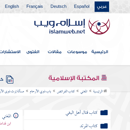
كتاب الظهار
عربي
Español
Deutsch
Français
English
كتاب اللعان
كتاب العدد
كتاب الرضاع
الرئيسية
موسوعات
مقالات
الفتوى
الاستشارات
كتاب النفقات
باب الحال التي تجب فيها النفقة على الزوج
المكتبة الإسلامية
كتب
كتاب الجراح
الرئيسية
المغني
كتاب الفرائض
باب ذوي الأرحام
مسألة إرث ذوى الأر
كتاب الديات
كتاب قتال أهل البغي
المغني
ابن قدامة
كتاب المرتد