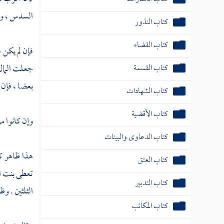
السدس ، والب
كتاب النذور
كتاب القضاء
فإن لم يكن ف
كتاب القسمة
جعلت المال 
بعضا ، فإن 
كتاب الشهادات
كتاب الأقضية
وإن كانوا م
كتاب الدعاوى والبينات
هذا ظاهر ك
كتاب العتق
تعطى بنت ال
كتاب التدبير
الثلثين . وظ
كتاب المكاتب