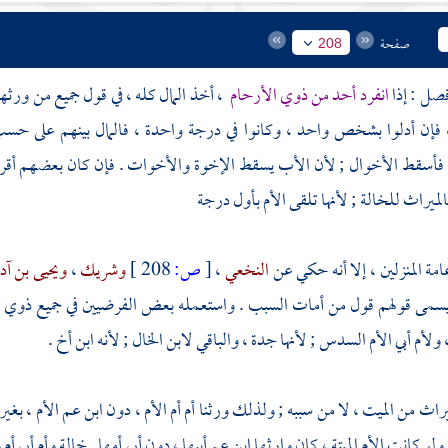
صفحة
208
انفرد أحد من ذوي الأرحام
، أخذ المال كله ، في قول جميع من ورثهم
، فإن أدلوا بشخص واحد ، وكانوا في درجة واحدة ، فالمال بينهم على حسب
فأسقط الأخوال ; لأن الأب يسقط الإخوة والأخوات . فإن كان بعضهم أقرب م
لميراث للخالة ; لأنها تلقى الأم بأول درجة
مة المنزلين ، إلا أنه حكي عن
النخعي
،
[
ص:
208 ]
وشريك
،
ويحيى بن آد
ويسمى قولهم قول من أمات السبب . واستعمله بعض الفرضيين في جميع ذوي ال
ولأم أبي الأم السدس ; لأنها جدة ، والباقي لابن الخال ; لأنه ابن أخ .
ميراث من الميت ، لا من سببه ; ولذلك ورثنا أم أم الأم ، دون ابن عم الأم ، بغير 
ولو كانت الأم الميتة ، كان وارثها ابن عم أبيها ، دون أبي أمها . خالة وأم أبي