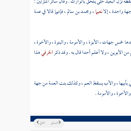
قطه نزل البعيد حتى يلحق بالوارث . وقال سائر المنزلين :
جهة واحدة ، إلا
نعيما
،
ومحمد بن سالم
، فإنهما قالا في عمة
دها خمس جهات ، الأبوة ، والأمومة ، والبنوة ، والأخوة ،
 من الأبوين ، ولا أعلم أحدا قال به . وقد ذكر
الخرقي
هذا
دلي بأبيها ، والأب يسقط العم ، وكذلك بنت العمة من جهة
والأخوة ، والأمومة .
السابق
التالي