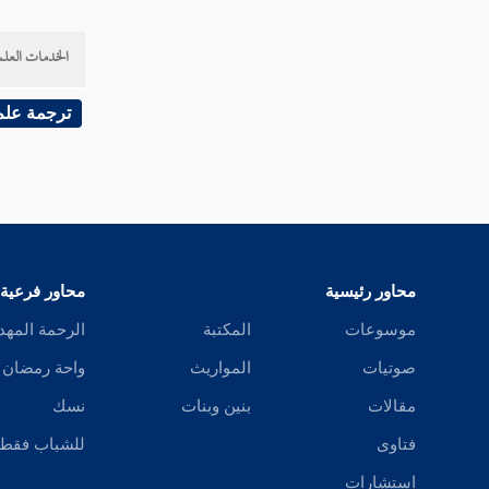
الخدمات العلم
ترجمة علم
محاور رئيسية
محاور فرعية
موسوعات
المكتبة
الرحمة المهد
صوتيات
المواريث
واحة رمضان
مقالات
بنين وبنات
نسك
فتاوى
للشباب فقط
استشارات