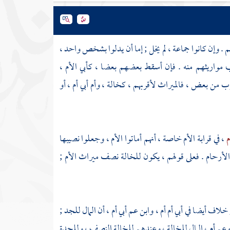
 . وإن كانوا جماعة ، لم يخل ; إما أن يدلوا بشخص واحد ،
 مواريثهم منه . فإن أسقط بعضهم بعضا ، كأبي الأم ،
ن بعض ، فالميراث لأقربهم ، كخالة ، وأم أبي أم ، أو
م
، في قرابة الأم خاصة ، أنهم أماتوا الأم ، وجعلوا نصيبها
أرحام . فعلى قولهم ، يكون للخالة نصف ميراث الأم ;
خلاف أيضا في أبي أم أم ، وابن عم أبي أم ، أن المال للجد ;
 أم وعم أم ، المال للخالة ، وعندهم للخالة النصف ، وللجدة