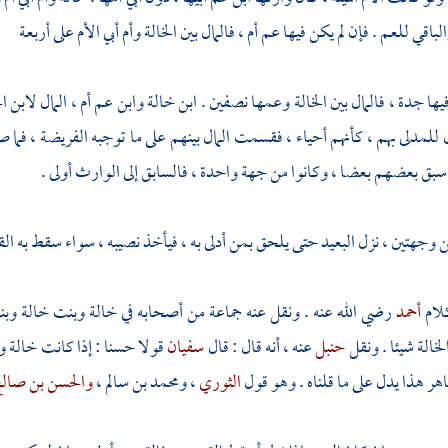
اقي للعم . فإن لم يكن فيها عم أم ، فالمال بين الخالة وأم أبي الأم على أربعة
يها جدة ، فالمال بين الخالة وعمها نصفين . ابن خالة وابن عم أم ، المال لابن ال
للمدلى بهم ، كأنهم أحياء ، فقسمت المال بينهم على ما توجبه الفريضة ، فما ص
سبق بعضهم بعضا ، وكانوا من جهة واحدة ، فالسابق إلى الوارث أولى .
ن وجهتين ، نزل البعيد حتى يلحق بمن أدلى به ، فيأخذ نصيبه ، سواء سقط به ال
لام
أحمد
رضي الله عنه . ونقل عنه جماعة من أصحابه في خالة وبنت خالة وبنت 
خالة شيئا . ونقل
حنبل
عنه ، أنه قال : قال
سفيان
قولا حسنا : إذا كانت خالة و
اهر هذا يدل على ما قلناه . وهو قول
الثوري
،
ومحمد بن سالم
،
والحسن بن صال