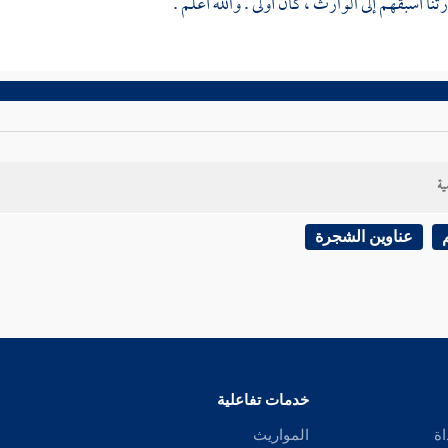
نا أسبقهم إلى الوارث ، كان أولى . والله أعلم .
ية
عناوين الشجرة
خدمات تفاعلية
اة
المواريث