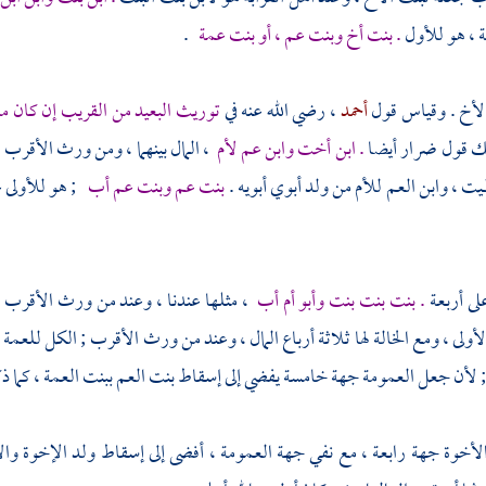
ة ، هو للأول
. بنت أخ وبنت عم ، أو بنت عمة
.
الأخ . وقياس قول
أحمد
، رضي الله عنه في
توريث البعيد من القريب إن كان م
لك قول
ضرار
أيضا
. ابن أخت وابن عم لأم
، المال بينهما ، ومن ورث الأقرب 
يت ، وابن العم للأم من ولد أبوي أبويه .
بنت عم وبنت عم أب
; هو للأولى ع
 على أربعة
. بنت بنت بنت وأبو أم أب
، مثلها عندنا ، وعند من ورث الأقرب ج
ولى ، ومع الخالة لها ثلاثة أرباع المال ، وعند من ورث الأقرب ; الكل للعمة و
; لأن جعل العمومة جهة خامسة يفضي إلى إسقاط بنت العم ببنت العمة ، كما ذك
لأخوة جهة رابعة ، مع نفي جهة العمومة ، أفضى إلى إسقاط ولد الإخوة وال