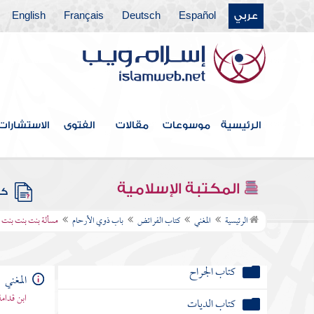
كتاب الظهار
عربي
Español
Deutsch
Français
English
كتاب اللعان
كتاب العدد
كتاب الرضاع
الرئيسية
موسوعات
مقالات
الفتوى
الاستشارات
كتاب النفقات
باب الحال التي تجب فيها النفقة على الزوج
المكتبة الإسلامية
كتب
كتاب الجراح
الرئيسية
المغني
كتاب الفرائض
باب ذوي الأرحام
مسألة بنت بنت بنت 
كتاب الديات
كتاب قتال أهل البغي
المغني
ابن قدامة
كتاب المرتد