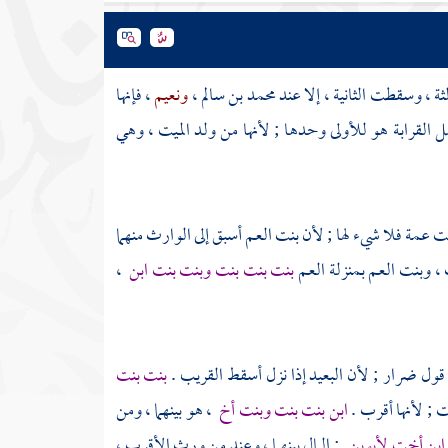
الثة ، وسقطت الثانية ، إلا عند
محمد بن سالم
،
ونعيم
، فإنها
ل القرابة هو للأولى وحدها ; لأنها من ولد الميت ، وهي
 عمة فلا شيء لها ; لأن بنت العم أسبق إلى الوارث منهما
، وبنت العم بمنزلة العم
بنت بنت بنت وبنت بنت ابن
،
 قول
ضرار
; لأن البعيد إذا نزل أسقط القريب .
بنت بنت
نت ; لأنها أقرب .
ابن بنت بنت وبنت أخ
، هو بينهما ، ومن
ن ابن أخت لأبوين
; المال بينهما ، وعند من ورث الأقرب ،