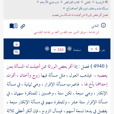
الرئيسية
المغني
كتاب الفرائض
باب ذوي الأرحام
تراجم الأعلام
مسألة مات وخلف ابنين فأقر أحدهما بأخ
فصل أقر بعض الورثة ممن أعيلت له المسألة بمن يعصبه
المغني
ابن قدامة - موفق الدين عبد الله بن أحمد بن قدامة المقدسي
جزء
صفحة
6
243
( 4940 ) فصل : إذا
أقر بعض الورثة ممن أعيلت له المسألة بمن
يعصبه ،
فيذهب العول ، مثل مسألة فيها
زوج وأختان ، أقرت
إحداهما بأخ لها ،
فاضرب مسألة الإقرار ، وهي ثمانية ، في مسألة
الإنكار ، وهي سبعة ، تكن ستة ، وخمسين ; للمنكرة سهمان ، في
مسألة الإقرار ستة عشر ، وللمقرة سهم في مسألة الإنكار سبعة ،
يفضل في يدها تسعة أسهم ، فيسأل الزوج ، فإن أنكر أعطي ثلاثة