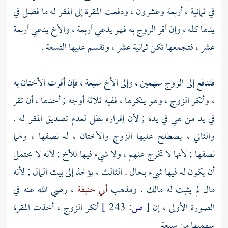
في ثمانية ، أربعة وعشرون ، ودفعت المقرة إلى المقر له ما فضل في
يدها كله ، وإن أقر الزوج به فهو يدعي أربعة ، والأخ يدعي أربعة
عشر ، فتجمعها تكن ثمانية عشر ، وتقسم عليها التسعة .
فتدفع إلى الزوج سهمين ، وإلى الأخ سبعة ، فإن أقرت الأختان به
، وأنكر الزوج ، وهو ينكرها ، ففيه ثلاثة أوجه ; أحدها ، أن تقر
في يد من هي في يده ; لأن إقراره بطل لعدم تصديق المقر له .
والثاني ، يصطلح عليها الزوج والأختان ، له نصفها ، ولهما
نصفها ; لأنها لا تخرج عنهم ، ولا شيء فيها للأخ ; لأنه لا يحتمل
أن يكون له فيها شيء بحال . الثالث ، يؤخذ إلى بيت المال ; لأنه
مال لم يثبت له مالك . ومذهب
أبي حنيفة
، رضي الله عنه في
الصورة الأولى ، إن
[
ص:
243 ]
أنكر الزوج ، أخذت المقرة
سهميها من سبعة