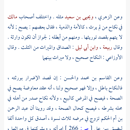
وعن
الزهري
،
ويحيى بن سعيد
مثله . واختلف أصحاب
مالك
في نكاح من لم يرث ، كالأمة والذمية ، فقال بعضهم : يصح ; لأنه
لا يتهم بقصد توريثها . ومنهم من أبطله ; لجواز أن تكون وارثة .
وقال
ربيعة
،
وابن أبي ليلى
: الصداق والميراث من الثلث . وقال
الأوزاعي
: النكاح صحيح ، ولا ميراث بينهما
وعن
القاسم بن محمد
والحسن
: إن قصد الإضرار بورثته ،
فالنكاح باطل ، وإلا فهو صحيح ولنا ، أنه عقد معاوضة يصح في
الصحة ، فيصح في المرض كالبيع ، ولأنه نكاح صدر من أهله في
محله بشرطه ، فيصح كحال الصحة ، وقد روينا أن
عبد الرحمن
بن أم الحكم
تزوج في مرضه ثلاث نسوة ، أصدق كل واحدة ألفا
ليضيق بهن على
[
ص:
266 ]
امرأته ، ويشركنها في ميراثها ،