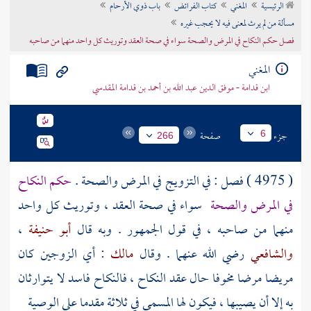
الرئيسية
المغني
كتاب الفرائض
باب ذوي الأرحام
تراجم الأعلام
مسألة من لم يرث لمعنى فيه لا يحجب غيره
فصل حكم النكاح في المرض والصحة سواء في صحة العقد وتوريث كل واحد منهما من صاحبه
المغني
ابن قدامة - موفق الدين عبد الله بن أحمد بن قدامة المقدسي
جزء
صفحة
6
266
( 4975 ) فصل : في التزويج في المرض والصحة .
حكم النكاح
في المرض والصحة
سواء في صحة العقد ، وتوريث كل واحد
منهما من صاحبه ، في قول الجمهور . وبه قال
أبو حنيفة
،
والشافعي
رضي الله عنهما . وقال
مالك
: أي الزوجين كان
مريضا مرضا مخوفا حال عقد النكاح ، فالنكاح فاسد لا يتوارثان
به إلا أن يصيبها ، فيكون لها المسمى في ثلاثة مقدما على الوصية