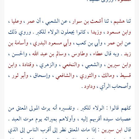
ثنا
هشيم
، ثنا
أشعث بن سوار
، عن
الشعبي
، أن
عمر
،
وعليا
،
وابن مسعود
،
وزيدا
، كانوا يجعلون الولاء للكبر . وروي ذلك
عن
ابن عمر
،
وأبي بن كعب
،
وأبي مسعود البدري
،
وأسامة بن
زيد
. وبه قال
عطاء
،
وطاوس
،
وسالم بن عبد الله
،
والحسن
،
وابن سيرين
،
والشعبي
،
والنخعي
،
والزهري
،
وقتادة
،
وابن
قسيط
،
ومالك
،
والثوري
،
والشافعي
،
وإسحاق
،
وأبو ثور
،
وأصحاب الرأي ،
وداود
.
كلهم قالوا : الولاء للكبر . وتفسيره أنه يرث المولى المعتق من
عصبات سيده أقربهم إليه ، وأولاهم بميراثه يوم موت العبد .
قال
ابن سيرين
: إذا مات المعتق نظر إلى أقرب الناس إلى الذي