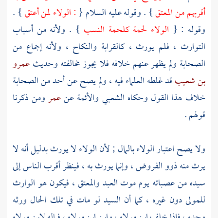
أقربهم من المعتق
} . وقوله عليه السلام {
: الولاء لمن أعتق
} .
وقوله : {
الولاء لحمة كلحمة النسب
} . ولأنه من أسباب
التوارث ، فلم يورث ، كالقرابة والنكاح ، ولأنه إجماع من
الصحابة ولم يظهر عنهم خلافه فلا يجوز مخالفته وحديث
عمرو
بن شعيب
قد غلطه العلماء فيه ، ولم يصح عن أحد من الصحابة
خلاف هذا القول وحكاه
الشعبي
والأئمة عن
عمر
ومن ذكرنا
قولهم .
ولا يصح اعتبار الولاء بالمال ; لأن الولاء لا يورث بدليل أنه لا
يرث منه ذوو الفروض ، وإنما يورث به ، فينظر أقرب الناس إلى
سيده من عصباته يوم موت العبد والمعتق ، فيكون هو الوارث
للمولى دون غيره ، كما أن السيد لو مات في تلك الحال ورثه
وحده ، فإذا خلف ابن مولاه ، وابن ابن مولاه ، فماله لابن مولاه