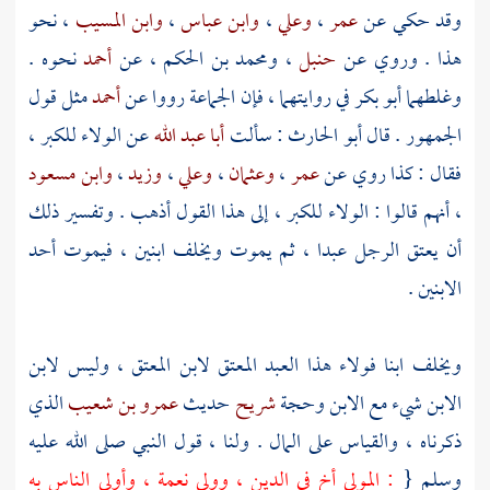
وقد حكي عن
عمر
،
وعلي
،
وابن عباس
،
وابن المسيب
، نحو
هذا . وروي عن
حنبل
،
ومحمد بن الحكم
، عن
أحمد
نحوه .
وغلطهما
أبو بكر
في روايتهما ، فإن الجماعة رووا عن
أحمد
مثل قول
الجمهور . قال
أبو الحارث
: سألت
أبا عبد الله
عن الولاء للكبر ،
فقال : كذا روي عن
عمر
،
وعثمان
،
وعلي
،
وزيد
،
وابن مسعود
، أنهم قالوا : الولاء للكبر ، إلى هذا القول أذهب . وتفسير ذلك
أن يعتق الرجل عبدا ، ثم يموت ويخلف ابنين ، فيموت أحد
الابنين .
ويخلف ابنا فولاء هذا العبد المعتق لابن المعتق ، وليس لابن
الابن شيء مع الابن وحجة
شريح
حديث
عمرو بن شعيب
الذي
ذكرناه ، والقياس على المال . ولنا ، قول النبي صلى الله عليه
وسلم {
: المولى أخ في الدين ، وولي نعمة ، وأولى الناس به