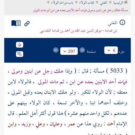
الرئيسية
المغني
كتاب الولاء
باب ميراث الولاء
تراجم الأعلام
مسألة هلك رجل عن ابنين ومولى فمات أحد الابنين بعده عن ابن ثم مات المولى
المغني
ابن قدامة - موفق الدين عبد الله بن أحمد بن قدامة المقدسي
جزء
صفحة
6
297
( 5033 ) مسألة ; قال : ( وإذا
هلك رجل عن ابنين ومولى ،
فمات أحد الابنين بعده عن ابن ، ثم مات المولى
، فالولاء لابن
معتقه ; لأن الولاء للكبر . ولو هلك الابنان بعده وقبل المولى ،
وخلف أحدهما ابنا ، والآخر تسعة ، كان الولاء بينهم على
عددهم ، لكل واحد منهم عشره ) هذا قول أكثر أهل العلم . قال
الإمام
أحمد
: روي هذا عن
عمر
،
وعثمان
،
وعلي
،
وزيد
،
وابن
مسعود
. وروى
سعيد
.