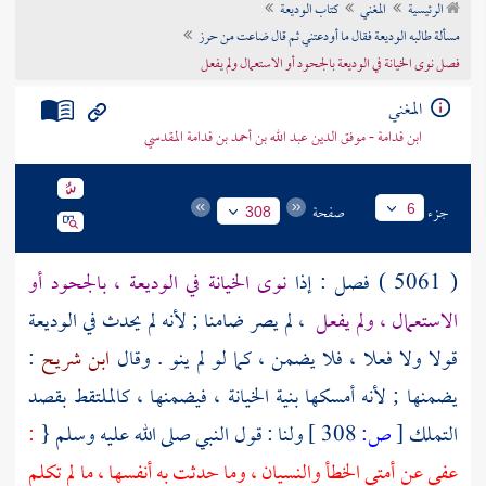
الرئيسية
المغني
كتاب الوديعة
تراجم الأعلام
مسألة طالبه الوديعة فقال ما أودعتني ثم قال ضاعت من حرز
فصل نوى الخيانة في الوديعة بالجحود أو الاستعمال ولم يفعل
المغني
ابن قدامة - موفق الدين عبد الله بن أحمد بن قدامة المقدسي
جزء
صفحة
6
308
( 5061 ) فصل : إذا
نوى الخيانة في الوديعة ، بالجحود أو
الاستعمال ، ولم يفعل
، لم يصر ضامنا ; لأنه لم يحدث في الوديعة
قولا ولا فعلا ، فلا يضمن ، كما لو لم ينو . وقال
ابن شريح
:
يضمنها ; لأنه أمسكها بنية الخيانة ، فيضمنها ، كالملتقط بقصد
التملك
[
ص:
308 ]
ولنا : قول النبي صلى الله عليه وسلم {
:
عفي عن أمتي الخطأ والنسيان ، وما حدثت به أنفسها ، ما لم تكلم