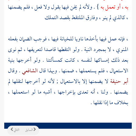
به ، أو تعمل به
} . ولأنه لم يخن فيها بقول ولا فعل ، فلم يضمنها
، كالذي لم ينو ، وفارق الملتقط بقصد التملك
، فإنه عمل فيها بأخذها ناويا للخيانة فيها ، فوجب الضمان بفعله
المنوي ، لا بمجرد النية . ولو التقطها قاصدا لتعريفها ، ثم نوى
بعد ذلك إمساكها لنفسه ، كانت كمسألتنا . ولو أخرجها بنية
الاستعمال ، فلم يستعملها ، ضمنها . وبهذا قال
الشافعي
. وقال
أبو حنيفة
لا يضمنها إلا بالاستعمال ; لأنه لو أخرجها لنقلها لم
يضمنها . ولنا ، أنه تعدى بإخراجها ، أشبه ما لو استعملها ،
بخلاف ما إذا نقلها .
السابق
التالي