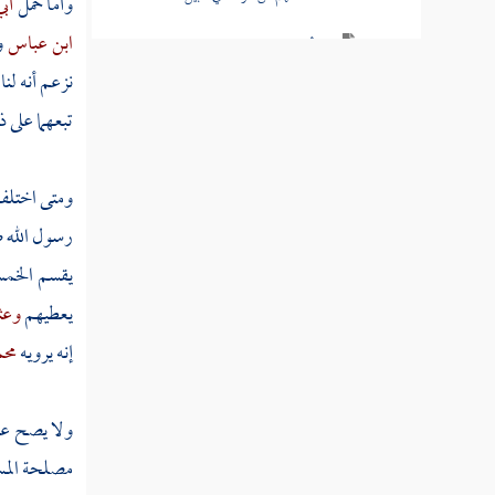
وأما حمل
أب
ابن عباس
و
مسألة يصرف من الزكاة في الحج
نزعم أنه لنا
مسألة ابن السبيل وهو المنقطع به وله
اليسار في بلده فيعطى من الصدقة ما يبلغه
تبعهما على ذ
مسألة ليس عليه أن يعطي لكل هؤلاء
الأصناف في مصارف الزكاة
ومتى اختلف 
رسول الله ص
مسألة لا يعطي من الصدقة لبني هاشم ولا
يقسم الخمس 
لمواليهم
يعطيهم
وعث
مسألة تولى الرجل إخراج زكاته
إنه يرويه
محم
كتاب النكاح
ولا يصح عند
كتاب الصداق
مصلحة المسل
كتاب الوليمة