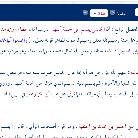
صفحة
315
الخمس يقسم على خمسة أسهم
. وبهذا قال
عطاء
،
ومجاهد
 على ستة ; سهم لله تعالى وسهم لرسوله لظاهر قوله تعالى : {
واعلموا أنما غن
ابن السبيل
} . فعد ستة ، وجعل الله تعالى لنفسه سهما سادسا ، وهو مردود على ع
الية
: سهم الله عز وجل هو أنه إذا عزل الخمس ضرب بيده فيه ، فما قبض عل
 لله الدنيا والآخرة ، ثم يقسم بقية السهم الذي عزله على خمسة أسهم . ور
لى الله عليه وسلم في حياته ، فلما توفي حمل عليه
أبو بكر
وعمر
في سبيل الله 
ي عن
الحسن بن محمد بن الحنفية
. وهو قول أصحاب الرأي ، قالوا : يقسم ال
م رسول الله صلى الله عليه وسلم بموته ، وسهم قرابته أيضا . وقال
مالك