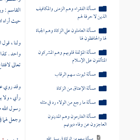
مسألة الفقراء وهم الزمنى والمكافيف
القاسم
: وب
الذين لا حرفة لهم
حيث أراه ال
مسألة العاملون علي الزكاة وهم الجباة
لها والحافظون لها
ولنا ، قول ا
مسألة المؤلفة قلوبهم وهم المشركون
واحد . كذا
المتألفون على الإسلام
تعالى لافتتا
مسألة ثبوت سهم الرقاب
وقد روي ع
مسألة الإعتاق من الزكاة
رأي ، ولا ي
مسألة ما رجع من الولاء رد في مثله
رسول الله 
مسألة الغارمون وهم المدينون
وجعل لهما ف
العاجزون عن وفاء ديونهم
مسألة سهم من الزكاة في سبيل الله