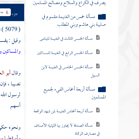
يصرف في الكراع والسلاح ومصالح المسلمين
جزء
6
مسألة خمس من الغنيمة مقسوم في
صليبة بني هاشم وبني المطلب
( 5079 ) الفصل الرابع : أن
مسألة الخمس الثالث في الغنيمة لليتامى
وقيل : يقسم
والمساكين و
مسألة الخمس الرابع في الغنيمة للمساكين
مسألة الخمس الخامس في الغنيمة لابن
وقال
أبو الع
السبيل
نصيبا ، فإن
مسألة أربعة أخماس الفيء لجميع
لرسول الله ص
المسلمين
أسهم
مسألة أربعة أخماس الغنيمة لمن شهد الواقعة
مسألة الصدقة لا يجاوز بها الثمانية الأصناف
ونحوه حك
في مصارف الزكاة
وأسقطوا سه