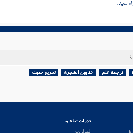
اه
سعيد
.
ية
ترجمة علم
عناوين الشجرة
تخريج حديث
خدمات تفاعلية
اة
المواريث