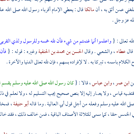
لغني عمن أثق به ، أن
مالكا
قال : يعطي الإمام أقرباء رسول الله صلى الله ع
له عز وجل .
لله تعالى : {
واعلموا أنما غنمتم من شيء فأن لله خمسه وللرسول ولذي القربى 
 قال
عطاء
،
والشعبي
. وقال
الحسن بن محمد بن الحنفية
وغيره : قوله : {
فأن 
ح الكلام باسمه ، تبركا به . لا لإفراده بسهم ، فإن لله تعالى الدنيا والآخرة .
ن
ابن عمر
،
وابن عباس
، قالا : {
كان رسول الله صلى الله عليه وسلم يقسم
قتضيه قياس ، ولا يصار إليه إلا بنص صحيح يجب التسليم له ، ولا نعلم في 
صلى الله عليه وسلم وفعله من أجل قول
أبي العالية
. وما قاله
أبو حنيفة
، فمخال
ي الخمس حقا ، كما سمى للثلاثة الأصناف الباقية ، فمن خالف ذلك ، فقد خ