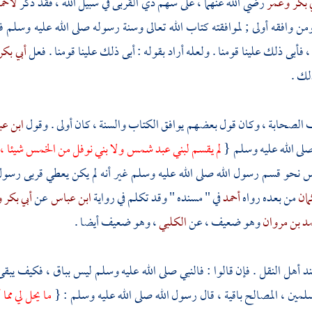
ي بكر
وعمر
رضي الله عنهما ، على سهم ذي القربى في سبيل الله ، فقد ذكر
لأحم
من وافقه أولى ; لموافقته كتاب الله تعالى وسنة رسوله صلى الله عليه وسلم 
 ، فأبى ذلك علينا قومنا . ولعله أراد بقوله : أبى ذلك علينا قومنا . فعل
أبي بكر
لك .
الصحابة ، وكان قول بعضهم يوافق الكتاب والسنة ، كان أولى . وقول
ابن ع
لى الله عليه وسلم {
لم يقسم
لبني عبد شمس
ولا
بني نوفل
من الخمس شيئا ، 
نحو قسم رسول الله صلى الله عليه وسلم غير أنه لم يكن يعطي قربى رسول ا
مان
من بعده رواه
أحمد
في " مسنده " وقد تكلم في رواية
ابن عباس
عن
أبي بكر
و
د بن مروان
وهو ضعيف ، عن
الكلبي
، وهو ضعيف أيضا .
 أهل النقل . فإن قالوا : فالنبي صلى الله عليه وسلم ليس بباق ، فكيف يبقى
مين ، المصالح باقية ، قال رسول الله صلى الله عليه وسلم : {
ما يحل لي مما