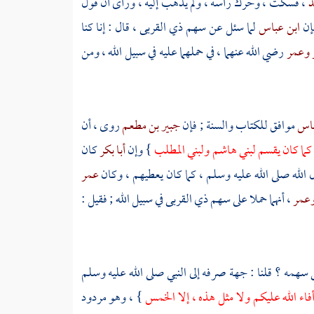
د
، فسكت ، وحرك رأسه ، ولم يذهب إليه ، ورأى أن قول
فإن
ابن عباس
لما سئل عن سهم ذي القربى ، قال : إنا كنا
وعمر
رضي الله عنهما ، في حملهما عليه في سبيل الله ، ومن
باس
موافق للكتاب والسنة ; فإن
جبير بن مطعم
روى ، أن
كما كان يقسم
لبني هاشم
ولبني المطلب
} وإن
أبا بكر
كان
لله صلى الله عليه وسلم ، كما كان يعطيهم ، وكان
عمر
عمر
، أنهما حملا على سهم ذي القربى في سبيل الله ; فقيل :
 سهمه ؟ قلنا : جهة صرفه إلى النبي صلى الله عليه وسلم
 أفاء الله عليكم ولا مثل هذه ، إلا الخمس
} ، وهو مردود