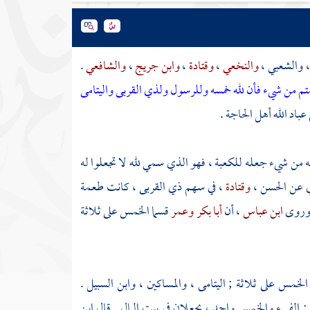
،
والشعبي
،
والنخعي
،
وقتادة
،
وابن جريج
،
والشافعي
.
متم من شيء فأن لله خمسه وللرسول ولذي القربى واليتامى
باد الله أهل الحاجة .
يه من شيء جعله
للكعبة
، فهو الذي سمي لله لا تجعلوا له
وي عن
الحسن
،
وقتادة
، في سهم ذي القربى ، كانت طعمة
. وروى
ابن عباس
، أن
أبا بكر
وعمر
قسما الخمس على ثلاثة
خمس على ثلاثة ; اليتامى ، والمساكين ، وابن السبيل .
: الفيء والخمس واحد ، يجعلان في بيت المال . قال
ابن