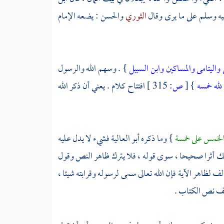
ليه وسلم على ما يرى وقال
الثوري
والحسن
: يضعه الإمام
واليتامى والمساكين وابن السبيل
} . وسهم الله والرسول
لله خمسه
}
[
ص:
315 ]
افتتاح كلام . يعني أن ذكر الله
 الخمس على خمسة
} وما ذكره
أبو العالية
فشيء لا يدل عليه
ذلك أثرا صحيحا ، سوى قوله ، فلا يترك ظاهر النص وقول
ف لظاهر الآية فإن الله تعالى سمى لرسوله وقرابته شيئا ،
الف نص الكتاب .