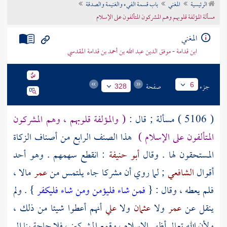
الرئيسية
المغني
باب قسمة الفيء والغنيمة والصدقة
تراجم الأعلام
مسألة المؤلفة قلوبهم وهم المشركون المتألفون على الإسلام
المغني
ابن قدامة - موفق الدين عبد الله بن أحمد بن قدامة المقدسي
جزء
صفحة
6
328
( 5106 ) مسألة ; قال :
( والمؤلفة قلوبهم ، وهم المشركون
المتألفون على الإسلام )
هذا الصنف الرابع من أصناف الزكاة
المستحقون لها . وقال
أبو حنيفة
: انقطع سهمهم . وهو أحد
أقوال
الشافعي
; لما روي أن مشركا جاء يلتمس من
عمر
مالا ،
فلم يعطه ، وقال : {
فمن شاء فليؤمن ومن شاء فليكفر
} . ولم
ينقل عن
عمر
ولا
عثمان
ولا
علي
أنهم أعطوا شيئا من ذلك ،
ولأن الله تعالى أظهر الإسلام ، وقمع المشركين ، فلا حاجة بنا إلى