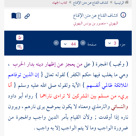
الرئيسية
كشاف القناع عن متن الإقناع
كتاب الجهاد
تراجم الأعلام
كشاف القناع عن متن الإقناع
البهوتي - منصور بن يونس البهوتي
جزء
صفحة
3
44
( وتجب ) الهجرة ( على
من يعجز عن إظهار دينه بدار الحرب
،
وهي ما يغلب فيها حكم الكفر ) لقوله تعالى {
إن الذين توفاهم
الملائكة ظالمي أنفسهم
} الآية ولقوله صلى الله عليه وسلم {
أنا
بريء من مسلم بين المشركين لا تراءى ناراهما
} رواه
أبو داود
والنسائي
والترمذي
ومعناه لا يكون بموضع يرى نارهم ، ويرون
ناره إذا أوقدت ; ولأن القيام بأمر الدين واجب والهجرة من
ضرورة الواجب وما لا يتم الواجب إلا به واجب .