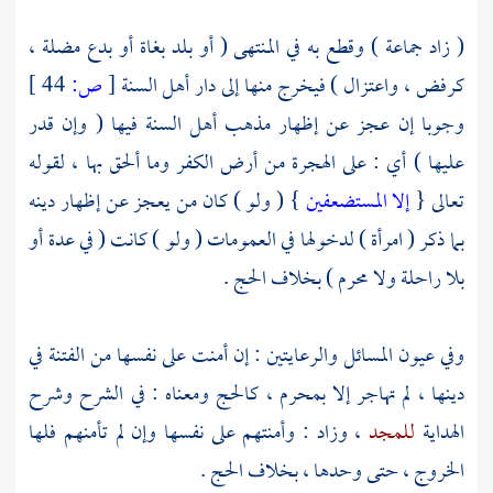
( زاد جماعة ) وقطع به في المنتهى ( أو بلد بغاة أو بدع مضلة ،
كرفض ، واعتزال ) فيخرج منها إلى دار أهل السنة
[
ص:
44 ]
وجوبا إن عجز عن إظهار مذهب أهل السنة فيها ( وإن قدر
عليها ) أي : على الهجرة من أرض الكفر وما ألحق بها ، لقوله
تعالى {
إلا المستضعفين
} ( ولو ) كان من يعجز عن إظهار دينه
بما ذكر ( امرأة ) لدخولها في العمومات ( ولو ) كانت ( في عدة أو
بلا راحلة ولا محرم ) بخلاف الحج .
وفي عيون المسائل والرعايتين : إن أمنت على نفسها من الفتنة في
دينها ، لم تهاجر إلا بمحرم ، كالحج ومعناه : في الشرح وشرح
الهداية
للمجد
، وزاد : وأمنتهم على نفسها وإن لم تأمنهم فلها
الخروج ، حتى وحدها ، بخلاف الحج .