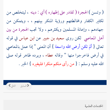
( وتسن )
الهجرة ( لقادر على إظهاره ) أي : دينه
، ليتخلص من
تكثير الكفار ومخالطتهم ورؤية المنكر بينهم ، ، ويتمكن من
جهادهم ، وإعانة المسلمين ويكثرهم ، ولا تجب
الهجرة من بين
أهل المعاصي
لكن روى
سعيد بن جبير
عن
ابن عباس
في قوله
تعالى {
ألم تكن أرض الله واسعة
} أن المعنى " إذا عمل بالمعاصي
في أرض فاخرجوا منها " وقاله
عطاء
، ويرده ظاهر قوله صلى
الله عليه وسلم : {
من رأى منكم منكرا فليغيره
} الخبر .
السابق
التالي
الخدمات العلمية