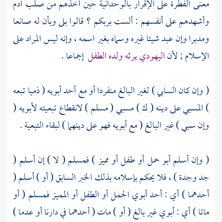
معنى الفطرة على الإقرار بالوحدانية حين أخذهم من صلب
آدم
وأشهدهم على أنفسهم : ألست بربكم ؟ قالوا بلى وبأن له صانعا
ومدبرا وإن عبد شيئا غيره وسماه بغير اسمه ، وإنه ليس المراد على
الإسلام ; لأن
اليهودي يرثه ولده الطفل
إجماعا .
( وإن كان السابي ) لغير البالغ منفردا أو مع أحد أبويه ( ذميا تبعه
) المسبي على دينه ( ك ) مسبي ( مسلم ) لانقطاع تبعيته لأبويه (
وإن سبي ) غير البالغ ( مع أبويه فهو على دينهما ) لبقاء التبعية .
( وإن أسلم أبو حمل أو طفل أو مميز ) فمسلم ( لا ) إن أسلم (
جد وجدة ) ، فلا يحكم بإسلامه بذلك الخبر السابق ( أو ) أسلم (
أحدهما ) أي : أحد أبوي الحمل أو الطفل أو المميز فمسلم ( أو
ماتا ) أي : أبوي غير بالغ ( أو ) مات ( أحدهما في دارنا أو عدما )