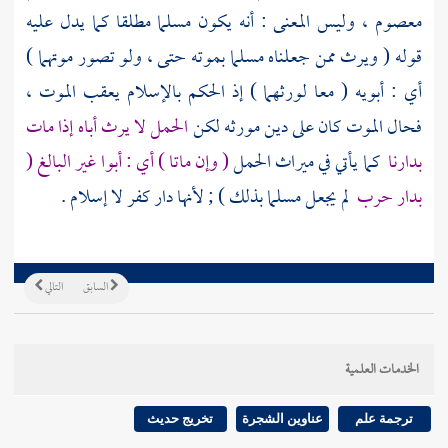
معصوم ، وليس المعنى : أنه يكون مسلما مطلقا كما يدل عليه
قوله ( ويرث ممن جعلناه مسلما بموته حتى ، ولو تصور موتهما )
أي : أبويه ( معا لورثهما ) إذ الحكم بالإسلام يعقب الموت ،
فحال الموت كان على دين مورثه لكن
الحمل لا يرث أباه إذا مات
بدارنا
كما يأتي في ميراث الحمل
( وإن ماتا ) أي : أبوا غير البالغ (
بدار حرب
لم يجعل مسلما بذلك ) ; لأنها دار كفر لا إسلام .
السابق
التالي
الخدمات العلمية
ترجمة علم
عناوين الشجرة
تخريج حديث