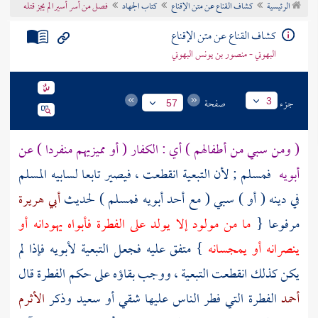
الرئيسية
كشاف القناع عن متن الإقناع
كتاب الجهاد
فصل من أسر أسيرا لم يجز قتله
تراجم الأعلام
كشاف القناع عن متن الإقناع
البهوتي - منصور بن يونس البهوتي
جزء
صفحة
3
57
( ومن سبي من أطفالهم ) أي : الكفار ( أو مميزيهم منفردا ) عن
أبويه
فمسلم ; لأن التبعية انقطعت ، فيصير تابعا لسابيه المسلم
في دينه ( أو ) سبي ( مع أحد أبويه فمسلم ) لحديث
أبي هريرة
مرفوعا {
ما من مولود إلا يولد على الفطرة فأبواه يهودانه أو
ينصرانه أو يمجسانه
} متفق عليه فجعل التبعية لأبويه فإذا لم
يكن كذلك انقطعت التبعية ، ووجب بقاؤه على حكم الفطرة قال
أحمد
الفطرة التي فطر الناس عليها شقي أو سعيد وذكر
الأثرم