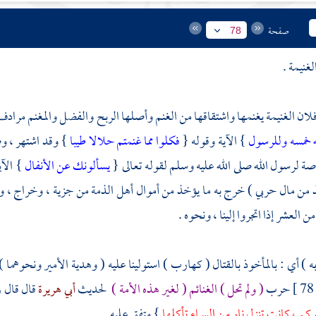
صفحة
78
غنيمة .
فلان الغنيمة يغنمها واشتقاقها من الغنم وأصلها الربح والفضل والمغنم مرادف
ه خمسه وللرسول
} الآية وقوله {
فكلوا مما غنمتم حلالا طيبا
} وقد اشتهر ، وص
ة لرسول الله صلى الله عليه وسلم لقوله تعالى {
يسألونك عن الأنفال
} الآي
من مال حربي ) خرج به ما يؤخذ من أموال أهل الذمة من جزية ، وخراج ، ونحو
 العشر إذا اتجروا إلينا ، ونحوه .
به ) أي : بالمأخوذ بالقتال ( كهارب ) استولينا عليه ( وهدية الأمير ونحوهما
78 
حرب
( ولم تحل ) الغنائم ( لغير هذه الأمة )
لحديث
أبي هريرة
قال قال 
م ، كانت تنزل نار من السماء تأكلها
} متفق عليه .