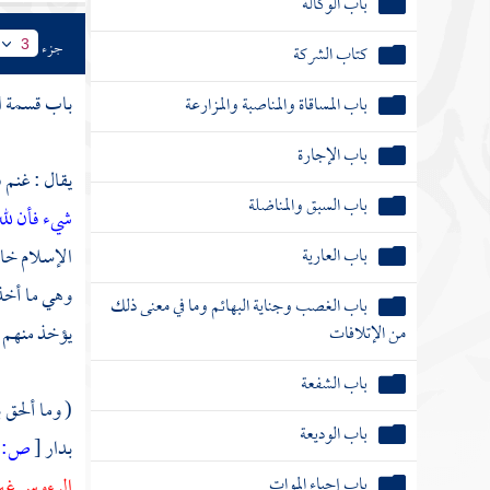
كتاب الشركة
جزء
3
باب المساقاة والمناصبة والمزارعة
باب قسمة ال
باب الإجارة
يقال : غنم 
باب السبق والمناضلة
شيء فأن لل
باب العارية
الإسلام خاص
باب الغصب وجناية البهائم وما في معنى ذلك
وهي ما أخذ 
من الإتلافات
يؤخذ منهم من
باب الشفعة
( وما ألحق 
باب الوديعة
بدار
[
ص:
]
باب إحياء الموات
الرءوس غيرك