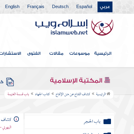
كتاب البيع
عربي
Español
Deutsch
Français
English
باب السلم والتصرف في الدين وما يتعلق به
باب القرض
باب الرهن
الرئيسية
موسوعات
مقالات
الفتوى
الاستشارات
باب الضمان والكفالة وما يتعلق بهما
المكتبة الإسلامية
كتب
باب الحوالة
الرئيسية
كشاف القناع عن متن الإقناع
كتاب الجهاد
باب قسمة الغنيمة
باب الصلح وأحكام الجوار
باب الحجر
كشاف ال
البهوتي 
باب الوكالة