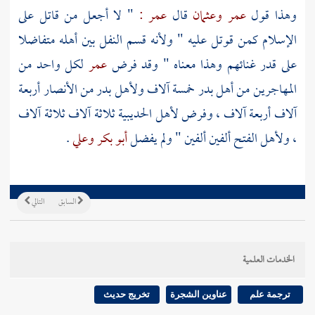
وهذا قول
عمر
وعثمان
قال
عمر :
" لا أجعل من قاتل على
الإسلام كمن قوتل عليه " ولأنه قسم النفل بين أهله متفاضلا
على قدر غنائهم وهذا معناه " وقد فرض
عمر
لكل واحد من
المهاجرين
من أهل
بدر
خمسة آلاف ولأهل
بدر
من
الأنصار
أربعة
آلاف أربعة آلاف ، وفرض لأهل
الحديبية
ثلاثة آلاف ثلاثة آلاف
، ولأهل الفتح ألفين ألفين " ولم يفضل
أبو بكر
وعلي
.
السابق
التالي
الخدمات العلمية
ترجمة علم
عناوين الشجرة
تخريج حديث