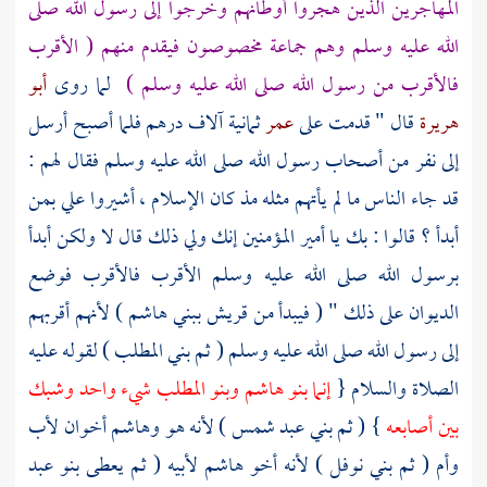
المهاجرين الذين هجروا أوطانهم وخرجوا إلى رسول الله صلى
الله عليه وسلم وهم جماعة مخصوصون فيقدم منهم ( الأقرب
فالأقرب من رسول الله صلى الله عليه وسلم )
لما روى
أبو
هريرة
قال " قدمت على
عمر
ثمانية آلاف درهم فلما أصبح أرسل
إلى نفر من أصحاب رسول الله صلى الله عليه وسلم فقال لهم :
قد جاء الناس ما لم يأتهم مثله مذ كان الإسلام ، أشيروا علي بمن
أبدأ ؟ قالوا : بك يا أمير المؤمنين إنك ولي ذلك قال لا ولكن أبدأ
برسول الله صلى الله عليه وسلم الأقرب فالأقرب فوضع
الديوان على ذلك " ( فيبدأ من
قريش
ببني هاشم
) لأنهم أقربهم
إلى رسول الله صلى الله عليه وسلم ( ثم
بني المطلب
) لقوله عليه
الصلاة والسلام {
إنما
بنو هاشم
وبنو المطلب
شيء واحد وشبك
بين أصابعه
} ( ثم
بني عبد شمس
) لأنه هو
وهاشم
أخوان لأب
وأم ( ثم
بني نوفل
) لأنه أخو
هاشم
لأبيه ( ثم يعطى
بنو عبد