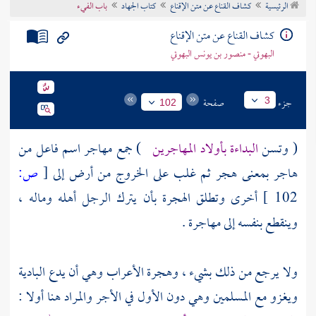
الرئيسية
كشاف القناع عن متن الإقناع
كتاب الجهاد
باب الفيء
تراجم الأعلام
كشاف القناع عن متن الإقناع
البهوتي - منصور بن يونس البهوتي
جزء
صفحة
3
102
( وتسن
البداءة بأولاد المهاجرين
) جمع مهاجر اسم فاعل من
هاجر بمعنى هجر ثم غلب على الخروج من أرض إلى
[
ص:
102 ]
أخرى وتطلق الهجرة بأن يترك الرجل أهله وماله ،
وينقطع بنفسه إلى مهاجرة .
ولا يرجع من ذلك بشيء ، وهجرة
الأعراب
وهي أن يدع البادية
ويغزو مع المسلمين وهي دون الأول في الأجر والمراد هنا أولا :