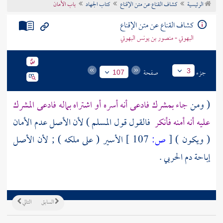
الرئيسية
كشاف القناع عن متن الإقناع
كتاب الجهاد
باب الأمان
تراجم الأعلام
كشاف القناع عن متن الإقناع
البهوتي - منصور بن يونس البهوتي
جزء
صفحة
3
107
( ومن
جاء بمشرك فادعى أنه أسره أو اشتراه بماله فادعى المشرك
عليه أنه أمنه فأنكر
فالقول قول المسلم ) لأن الأصل عدم الأمان
( ويكون )
[
ص:
107 ]
الأسير ( على ملكه ) ; لأن الأصل
إباحة دم الحربي .
السابق
التالي