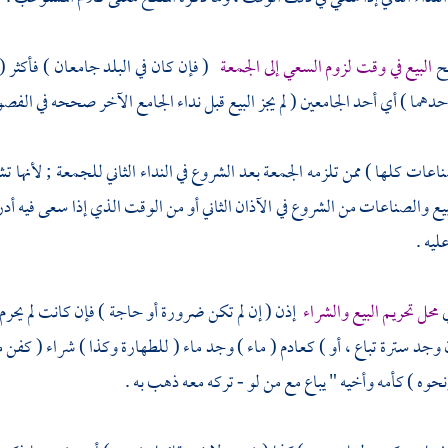
صح
البيع في وقت لزوم السعي إلى الجمعة
( فإن كان في البلد جامعان ) فأكثر (
حدهما ) أي أحد الجامعين ( لم يجز البيع قبل نداء الجامع الآخر صححه في الفصول
ناعات كلها ) ممن تلزمه الجمعة بعد الشروع في النداء الثاني للجمعة ; لأنها 
بيع والصناعات من الشروع في الآذان الثاني أو من الوقت الذي إذا سعى فيه أدر
يه .
ي
محل تحريم البيع والشراء
إذن ( إن لم تكن ضرورة أو حاجة ) فإن كانت لم يحرم 
 وجد سترة تباع ، أو ) كعادم ( ماء ) وجد ماء ( للطهارة وكذا ) شراء ( كفن م
نحوه ) كأمه وأخيه " يباع مع من لو - تركه معه ذهب به .