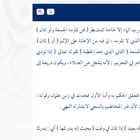
شرب الماء إلا لحاجة كمضطر ( ممن تلزمه الجمعة ولو كان )
ذي لا تلزمه ، لما فيه من الإعانة على الإثم ( أو ) كان (
معة ( الثاني الذي عند الخطبة ) لقوله تعالى {
إذا نودي
هر في التحريم ; لأنه يشغل عن الصلاة ، ويكون ذريعة إلى
م فتعلق الحكم به وأما الأول فحدث في زمن
عثمان
وقوله :
 ; لأن غير المخاطب بالسعي لا يتناوله النهي .
زله بعيد ) إذا كان في وقت ( بحيث إنه يدركها ) أي : يدرك