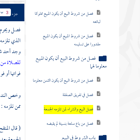
فصل من شروط البيع أن يكون المبيع مملوكا
جزء
3
لبائعه
فصل ويحرم ا
فصل من شروط المبيع أن يكون المبيع
الذي تلزمه ا
مقدورا على تسليمه
وجد أحد شقي
فصل من شروط البيع أن يكون المبيع
للصلاة من ي
معلوما لهما
فواتها أو ف
فصل من شروط البيع أن يكون الثمن معلوما
وخص النداء 
فصل في تفريق الصفقة
ممن تلزمه : 
فصل البيع والشراء لمن تلزمه الجمعة
فصل من باع سلعة بنسيئة لم يقبضه
( قال
المنق
باب الشروط في البيع
الجمعة بعد 