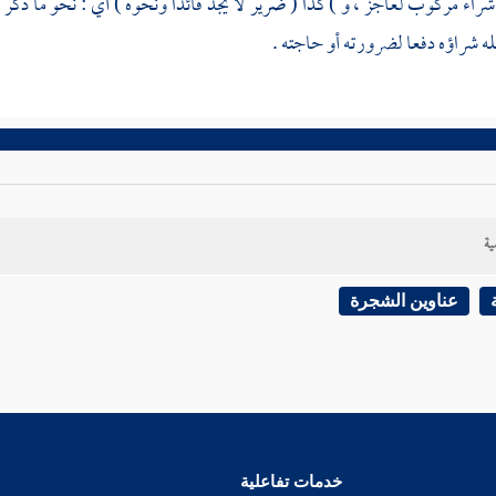
 شراء مركوب لعاجز ، و ) كذا ( ضرير لا يجد قائدا ونحوه ) أي : نحو ما ذك
فله شراؤه دفعا لضرورته أو حاجته .
ية
عناوين الشجرة
خدمات تفاعلية