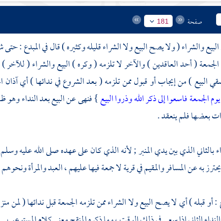
صفحة
181
لبيع والشراء ( ولا يصح البيع ولا الشراء قليله وكثيره ) قال في المبدع : حتى 
لجمعة ( أحد العاقدين ) والآخر لا تلزمه ( وكره ) البيع والشراء ( للآخر ) ال
 البيع ) من إيجاب أو قبول ممن تلزمه ( بعد الشروع في ندائها ) أي آذان الج
وم الجمعة فاسعوا إلى ذكر الله وذروا البيع
} فنهى عن البيع بعد النداء وهو ظا
وات بعضها فلم ينعقد .
بالثاني الذي بين يدي المنبر ; لأنه الذي كان على عهده صلى الله عليه وسل
يحترز به عن المسافر والمقيم في قرية لا جمعة فيها عليهم ، العبد والمرأة ونحوهم
ح
: أو قبله ) أي لا يصح البيع ولا الشراء ممن تلزمه الجمعة قبل ندائها ( لمن من
النداء الثاني إذا سعي في ذلك الوقت ، وما ذكره المنقح معنى كلام المستوعب .