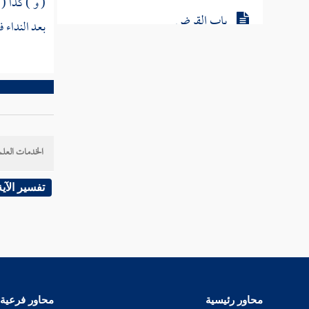
( و ) كذا (
باب القرض
بعد النداء 
باب الرهن
باب الضمان والكفالة وما يتعلق بهما
باب الحوالة
الخدمات العلم
باب الصلح وأحكام الجوار
تفسير الآية
باب الحجر
باب الوكالة
كتاب الشركة
باب المساقاة والمناصبة والمزارعة
محاور رئيسية
محاور فرعية