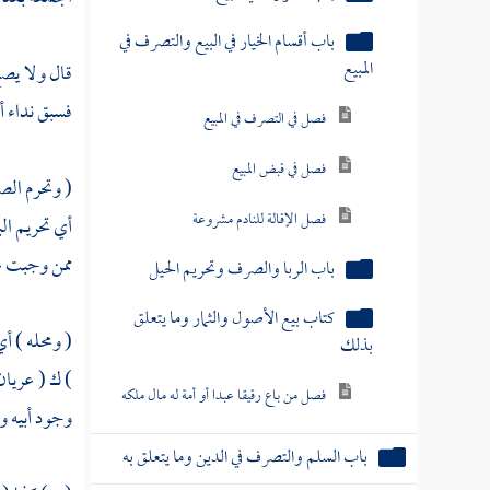
باب أقسام الخيار في البيع والتصرف في
المبيع
قال ولا ي
فسبق نداء أ
فصل في التصرف في المبيع
فصل في قبض المبيع
( وتحرم الص
فصل الإقالة للنادم مشروعة
أي تحريم ال
ممن وجبت عل
باب الربا والصرف وتحريم الحيل
كتاب بيع الأصول والثمار وما يتعلق
( ومحله ) أ
بذلك
) ك ( عريان
فصل من باع رقيقا عبدا أو أمة له مال ملكه
وجود أبيه و
باب السلم والتصرف في الدين وما يتعلق به