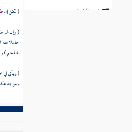
( لكن إن
ظه
باب الذكاة
كتاب الصيد
( وإن شرط أ
كتاب الأيمان وكفاراتها
حاملا فله ا
باللحم ) وجز
باب النذر
كتاب القضاء والفتيا
( ويأتي في 
باب القسمة
ويتوجه عكس
باب الدعاوى والبينات
كتاب الشهادات
كتاب الإقرار