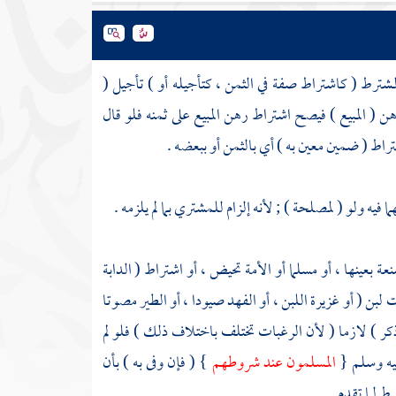
ترط ( كاشتراط صفة في الثمن ، كتأجيله أو ) تأجيل (
ن ( المبيع ) فيصح اشتراط رهن المبيع على ثمنه فلو قال
راط ( ضمين معين به ) أي بالثمن أو ببعضه .
يه ولو ( لمصلحة ) ; لأنه إلزام للمشتري بما لم يلزمه .
ة بعينها ، أو مسلما أو الأمة تحيض ، أو اشتراط ( الدابة
 لبن ( أو غزيرة اللبن ، أو الفهد صيودا ، أو الطير مصوتا
ر ) لازما ( لأن الرغبات تختلف باختلاف ذلك ) فلو لم
ليه وسلم {
المسلمون عند شروطهم
} ( فإن وفى به ) بأن
 لما تقدم .