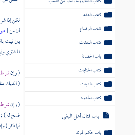
كتاب العدد
كتاب الرضاع
لكن إذا شر
كتاب النفقات
أن من
[
ص:
بين قيمته ب
باب الحضانة
المشتري ولم
كتاب الجنايات
كتاب الديات
( وإن
شرط )
( الديك مناق
كتاب الحدود
باب قتال أهل البغي
( وإن
شرط ا
فسخ له ) ; 
باب حكم المرتد
لما ذكر ( وإ
كتاب الأطعمة