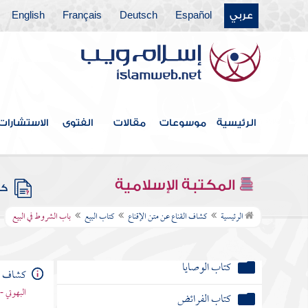
باب الوديعة
عربي
Español
Deutsch
Français
English
باب إحياء الموات
باب الجعالة
باب اللقطة
الرئيسية
موسوعات
مقالات
الفتوى
الاستشارات
باب اللقيط
كتاب الوقف
المكتبة الإسلامية
كتب
باب الهبة والعطية
الرئيسية
كشاف القناع عن متن الإقناع
كتاب البيع
باب الشروط في البيع
كتاب الوصايا
كتاب الفرائض
كشاف ال
البهوتي 
كتاب العتق