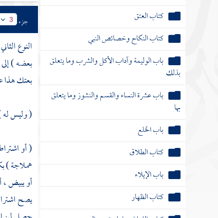
كتاب النكاح وخصائص النبي
جزء
3
باب الوليمة وآداب الأكل والشرب وما يتعلق
النوع الثا
بذلك
بعضه ) إلى 
باب عشرة النساء والقسم والنشوز وما يتعلق
بعتك هذا عل
بها
باب الخلع
( وليس له ) 
كتاب الطلاق
( أو اشتراط
باب الإيلاء
هملاجة ) بكس
كتاب الظهار
أو يبيض ، أ
كتاب اللعان وما يلحق من النسب
يصح اشتراط 
حصل لمن اشت