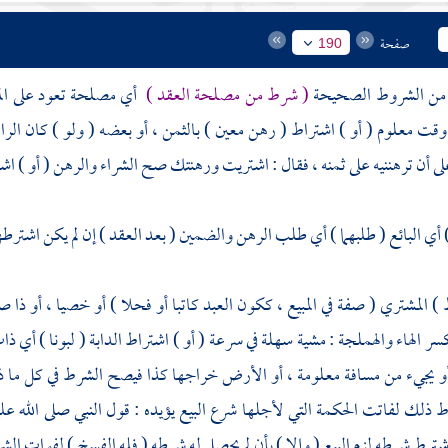
صفحة
190
ني من الشروط الصحيحة
( شرط من مصلحة العقد )
أي مصلحة تعود على المش
وقت معلوم ( أو ) اشتراط ( رهن معين ) بالثمن ، أو بعضه ( ولو ) كان الراه
ى أن ترهننيه على ثمنه ، فقال : اشتريت ورهنتك صح الشراء والرهن ( أو ) اشت
أي البائع ( طلبهما ) أي طلب الرهن والضمين ( بعد العقد ) إن لم يكن اشترطهما ف
 ) المشتري ( صفة في المبيع ، ككون العبد كاتبا أو فحلا ) أو خصيا ، أو ذا صنع
ر الهاء والهملجة : مشية سهلة في سرعة ( أو ) اشتراط الدابة ( لبونا ) أي ذات
و يجيء من مسافة معلومة ، أو الأرض خراجها كذا فيصح الشرط في كل ما ذك
ذلك لفاتت الحكمة التي لأجلها شرع البيع يؤيده : قول النبي صلى الله ع
رط شرطه لزم البيع ( وإلا ) بأن لم يحصل له شرطه ( فله الفسخ ) لفوات الشرط