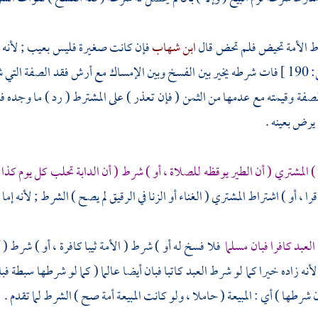
ط الأمة تحيض فلم تحض قال
ابن شهاب
فإن كانت صغيرة فليس بعيب ; لأنه ي
190 ]
فات شرطه يخير بين الفسخ وبين الإمساك مع أرش فقد الصفة التي شر
الصفة وقيمته مع عدمها من الثمن ( فإن تعذر ) على المشترط ( رد ) ما وجده 
 يرض بعينه .
 المشتري ( أن الطير يوقظه للصلاة ، أو ) شرط ( أن الدابة تحلب كل يوم كذا 
را ، أو ) اشتراط المشتري ( الغناء أو الزنا في الرقيق لم يصح ) الشرط ; لأنه إما 
لعبد كافرا فبان مسلما
فلا فسخ له أو ) شرط ( الأمة ثيبا كافرة ، أو ) شرط ( أ
لأنه زاده خيرا كما لو شرط العبد كاتبا فبان أيضا عالما ( كما لو شرطها سبطة 
ن شرطها ) أي : المبيعة ( حاملا ، ولو كانت المبيعة أمة صح ) الشرط لما تقدم .