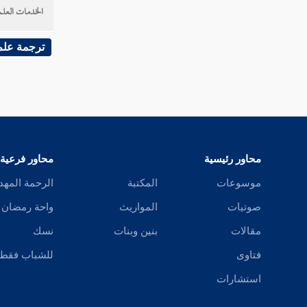
الخدمات العلم
ترجمة علم
محاور رئيسية
محاور فرعية
موسوعات
المكتبة
الرحمة المهد
صوتيات
المواريث
واحة رمضان
مقالات
بنين وبنات
نسك
فتاوى
للشباب فقط
استشارات