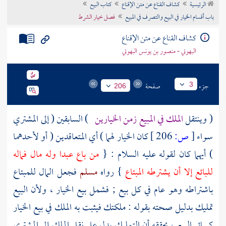
الرئيسية
كشاف القناع عن متن الإقناع
كتاب البيع
تراجم الأعلام
باب أقسام الخيار في البيع والتصرف في المبيع
فصل خيار الشرط
كشاف القناع عن متن الإقناع
البهوتي - منصور بن يونس البهوتي
جزء
صفحة
3
206
( وينتقل
الملك في المبيع زمن الخيارين
) السابقين ( إلى المشتري
سواء
[
ص:
206 ]
كان الخيار لهما ) أي المتعاقدين ( أو لأحدهما
) أيهما كان لقوله عليه السلام : {
من باع عبدا وله مال فماله
للبائع إلا أن يشترطه المبتاع
} رواه
مسلم
فجعل المال للمبتاع
باشتراطه وهو عام في كل بيع ; فشمل بيع الخيار ، ولأن البيع
تمليك بدليل صحته بقوله : ملكتك فيثبت به الملك في بيع الخيار
كسائر البيع ، يحققه أن التمليك يدل على نقل الملك إلى المشتري