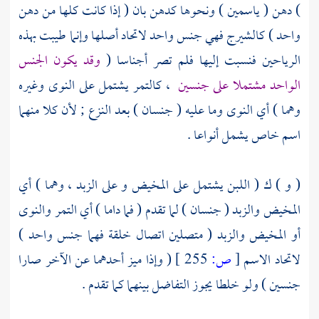
) دهن ( ياسمين ) ونحوها كدهن بان ( إذا كانت كلها من دهن
واحد ) كالشيرج فهي جنس واحد لاتحاد أصلها وإنما طيبت بهذه
الرياحين فنسبت إليها فلم تصر أجناسا (
وقد يكون الجنس
الواحد مشتملا على جنسين
، كالتمر يشتمل على النوى وغيره
وهما ) أي النوى وما عليه ( جنسان ) بعد النزع ; لأن كلا منهما
اسم خاص يشمل أنواعا .
( و ) ك ( اللبن يشتمل على المخيض و على الزبد ، وهما ) أي
المخيض والزبد ( جنسان ) لما تقدم ( فما داما ) أي التمر والنوى
أو المخيض والزبد ( متصلين اتصال خلقة فهما جنس واحد )
لاتحاد الاسم
[
ص:
255 ]
( وإذا ميز أحدهما عن الآخر صارا
جنسين ) ولو خلطا يجوز التفاضل بينهما كما تقدم .