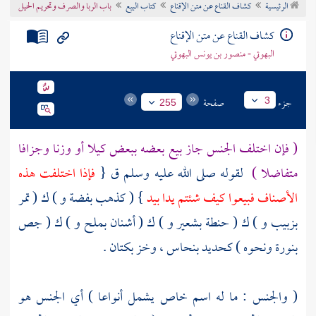
الرئيسية
كشاف القناع عن متن الإقناع
كتاب البيع
باب الربا والصرف وتحريم الحيل
تراجم الأعلام
كشاف القناع عن متن الإقناع
البهوتي - منصور بن يونس البهوتي
جزء
صفحة
3
255
( فإن اختلف الجنس جاز بيع بعضه ببعض كيلا أو وزنا وجزافا
متفاضلا )
لقوله صلى الله عليه وسلم ق {
فإذا اختلفت هذه
الأصناف فبيعوا كيف شئتم يدا بيد
} ( كذهب بفضة و ) ك ( تمر
بزبيب و ) ك ( حنطة بشعير و ) ك ( أشنان بملح و ) ك ( جص
بنورة ونحوه ) كحديد بنحاس ، وخز بكتان .
( والجنس : ما له اسم خاص يشمل أنواعا ) أي الجنس هو