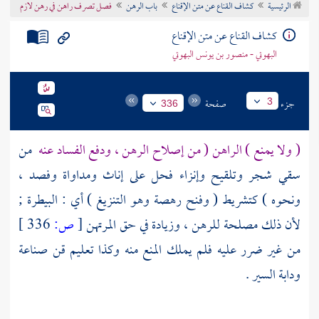
الرئيسية
كشاف القناع عن متن الإقناع
باب الرهن
فصل تصرف راهن في رهن لازم
تراجم الأعلام
كشاف القناع عن متن الإقناع
البهوتي - منصور بن يونس البهوتي
جزء
صفحة
3
336
( ولا يمنع ) الراهن ( من إصلاح الرهن ، ودفع الفساد عنه
من
سقي شجر وتلقيح وإنزاء فحل على إناث ومداواة وفصد ،
ونحوه ) كتشريط ( وفنح رهصة وهو التنزيغ ) أي : البيطرة ;
لأن ذلك مصلحة للرهن ، وزيادة في حق المرتهن
[
ص:
336 ]
من غير ضرر عليه فلم يملك المنع منه وكذا تعليم قن صناعة
ودابة السير .