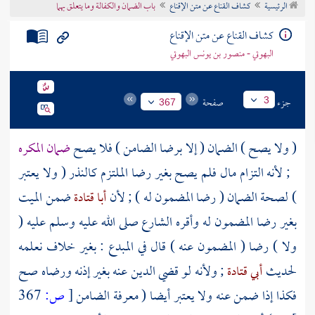
الرئيسية
كشاف القناع عن متن الإقناع
باب الضمان والكفالة وما يتعلق بهما
تراجم الأعلام
كشاف القناع عن متن الإقناع
البهوتي - منصور بن يونس البهوتي
جزء
صفحة
3
367
( ولا يصح ) الضمان ( إلا برضا الضامن ) فلا يصح
ضمان المكره
; لأنه التزام مال فلم يصح بغير رضا الملتزم كالنذر ( ولا يعتبر
) لصحة الضمان ( رضا المضمون له ) ; لأن
أبا قتادة
ضمن الميت
بغير رضا المضمون له وأقره الشارع صلى الله عليه وسلم عليه (
ولا ) رضا ( المضمون عنه ) قال في المبدع : بغير خلاف نعلمه
لحديث
أبي قتادة
; ولأنه لو قضي الدين عنه بغير إذنه ورضاه صح
فكذا إذا ضمن عنه ولا يعتبر أيضا ( معرفة الضامن
[
ص:
367