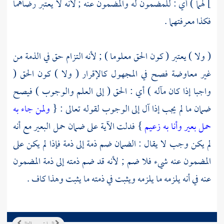
]
لهما ) أي : للمضمون له والمضمون عنه ; لأنه لا يعتبر رضاهما
فكذا معرفتهما .
( ولا ) يعتبر ( كون الحق معلوما ) ; لأنه التزام حق في الذمة من
غير معاوضة فصح في المجهول كالإقرار ( ولا ) كون الحق (
واجبا إذا كان مآله ) أي : الحق ( إلى العلم والوجوب ) فيصح
ضمان ما لم يجب إذا آل إلى الوجوب لقوله تعالى : {
ولمن جاء به
حمل بعير وأنا به زعيم
} فدلت الآية على ضمان حمل البعير مع أنه
لم يكن وجب لا يقال : الضمان ضم ذمة إلى ذمة فإذا لم يكن على
المضمون عنه شيء فلا ضم ; لأنه قد ضم ذمته إلى ذمة المضمون
عنه في أنه يلزمه ما يلزمه ويثبت في ذمته ما يثبت وهذا كاف .