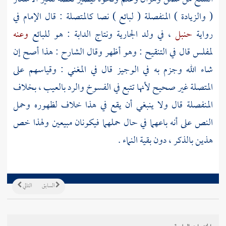
( والزيادة ) المنفصلة ( لبائع ) نصا كالمتصلة : قال الإمام في
رواية
حنبل
، في ولد الجارية ونتاج الدابة : هو للبائع
وعنه
لمفلس قال في التنقيح : وهو أظهر وقال
الشارح
: هذا أصح إن
شاء الله وجزم به في الوجيز قال في المغني : وقياسهم على
المتصلة غير صحيح لأنها تتبع في الفسوخ والرد بالعيب ، بخلاف
المنفصلة قال ولا ينبغي أن يقع في هذا خلاف لظهوره وحمل
النص على أنه باعهما في حال حملهما فيكونان مبيعين ولهذا خص
هذين بالذكر ، دون بقية النماء .
السابق
التالي