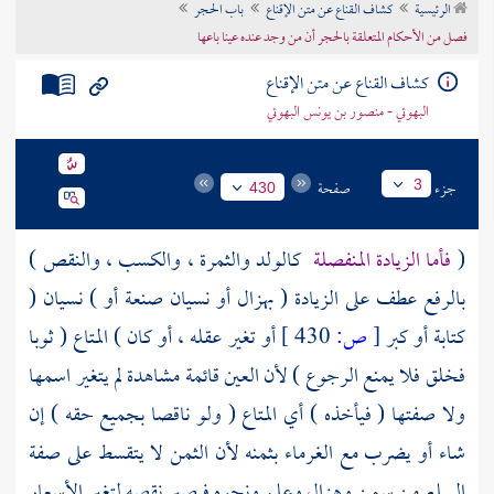
الرئيسية
كشاف القناع عن متن الإقناع
باب الحجر
تراجم الأعلام
فصل من الأحكام المتعلقة بالحجر أن من وجد عنده عينا باعها
كشاف القناع عن متن الإقناع
البهوتي - منصور بن يونس البهوتي
جزء
صفحة
3
430
(
فأما الزيادة المنفصلة
كالولد والثمرة ، والكسب ، والنقص )
بالرفع عطف على الزيادة ( بهزال أو نسيان صنعة أو ) نسيان (
كتابة أو كبر
[
ص:
430 ]
أو تغير عقله ، أو كان ) المتاع ( ثوبا
فخلق فلا يمنع الرجوع ) لأن العين قائمة مشاهدة لم يتغير اسمها
ولا صفتها ( فيأخذه ) أي المتاع ( ولو ناقصا بجميع حقه ) إن
شاء أو يضرب مع الغرماء بثمنه لأن الثمن لا يتقسط على صفة
السلع من سمن وهزال وعلم ونحوه فيصير نقصه لتغير الأسعار