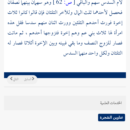
لأم السدس سهم والباقي
[
ص:
62 ]
وهو سهمان بينهما نصفان
فحصل لأحدهما ثلث المال وللآخر الثلثان فإن قالوا كانوا ثلاث
إخوة فورث أحدهم الثلثين وورث اثنان منهم سدسا فقل هذه
امرأة لها ثلاث بني عم وهم إخوة فتزوجها أحدهم ، ثم ماتت
فصار للزوج النصف وما بقي فبينه وبين الإخوة أثلاثا فصار له
الثلثان ولكل واحد منهما السدس
السابق
التالي
الخدمات العلمية
عناوين الشجرة