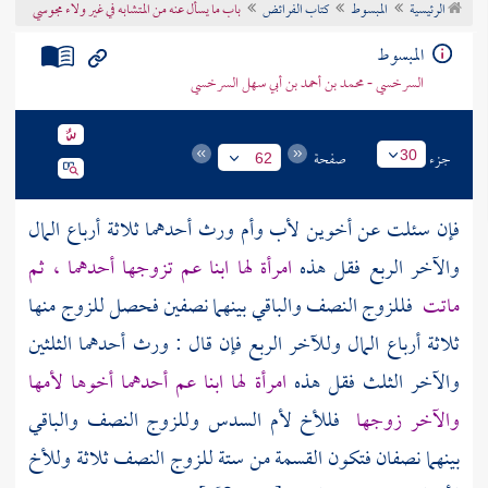
الرئيسية
المبسوط
كتاب الفرائض
باب ما يسأل عنه من المتشابه في غير ولاء مجوسي
تراجم الأعلام
المبسوط
السرخسي - محمد بن أحمد بن أبي سهل السرخسي
جزء
صفحة
30
62
فإن سئلت عن أخوين لأب وأم ورث أحدهما ثلاثة أرباع المال
والآخر الربع فقل هذه
امرأة لها ابنا عم تزوجها أحدهما ، ثم
ماتت
فللزوج النصف والباقي بينهما نصفين فحصل للزوج منها
ثلاثة أرباع المال وللآخر الربع فإن قال : ورث أحدهما الثلثين
والآخر الثلث فقل هذه
امرأة لها ابنا عم أحدهما أخوها لأمها
والآخر زوجها
فللأخ لأم السدس وللزوج النصف والباقي
بينهما نصفان فتكون القسمة من ستة للزوج النصف ثلاثة وللأخ