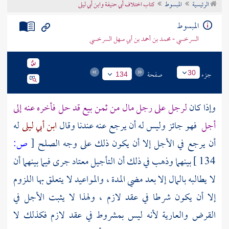
الرئيسية
المبسوط
كتاب اختلاف أبي حنيفة وابن أبي ليلى
تراجم الأعلام
المبسوط
السرخسي - محمد بن أحمد بن أبي سهل السرخسي
جزء
صفحة
30
134
وإذا كان
لرجل على رجل مال من ثمن بيع قد حل فأخره عنه إلى
أجل
فهو جائز وليس له أن يرجع عنه عندنا وقال
ابن أبي ليلى
له
أن يرجع في الأجل إلا أن يكون ذلك على وجه الصلح
[
ص:
134 ]
بينهما وذهب في ذلك أن التأجيل معتاد جرى فيما بينهما أن
لا يطالبه بالمال إلا بعد مضي المدة ، والمواعيد لا يتعلق بها اللزوم
إلا أن يكون شرطا في عقد لازم ، ولهذا لا يثبت الأجل في
القرض والعارية لأنه ليس بمشروط في عقد لازم فكذلك لا