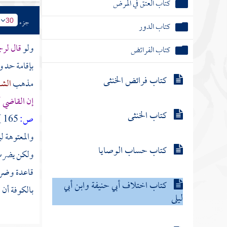
كتاب العتق في المرض
جزء
30
كتاب الدور
ولو
قال لرج
كتاب الفرائض
بإقامة حد 
كتاب فرائض الخنثى
مذهب
الش
إن القاضي 
كتاب الخنثى
ص:
165 ]
والمعتوهة ل
كتاب حساب الوصايا
ولكن يضرب أ
قاعدة وضربه
كتاب اختلاف أبي حنيفة وابن أبي
بالكوفة
أن 
ليلى