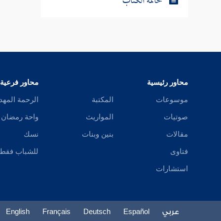
خاتمة الكتاب
محاور رئيسية
محاور فرعية
موسوعات
المكتبة
الرحمة المهد
صوتيات
المواريث
واحة رمضان
مقالات
بنين وبنات
نسك
فتاوى
للشباب فقط
استشارات
عربي
Español
Deutsch
Français
English