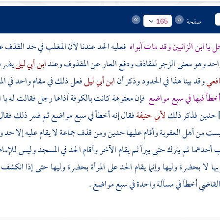
صفحة
165
ل يا ابن الزانيين وقد مات أبواه
فعليه الحد عندنا لأن المغلب في حد القذف عن
واحد وهو معنى الزجر للقاذف ودفع العار عن المقذوف وعند
ابن أبي ليلى
يضرب 
افعي
وقد بينا هذا في الحدود وذكر أن
ابن أبي ليلى
فعل ذلك في مقام واحد في ا
أخطأ فيها في سبع مواضع
فإن معتوهة كانت
بالكوفة
آذاها رجل فقالت له يا اب
حدين فذكر ذلك
لأبي حنيفة
فقال إنه أخطأ في سبع مواضع ثم فسر ذلك فقال ب
يست من أهل العقوبة وأقام عليها حدين ومن قذف جماعة لا يقام عليه إلا حد وا
حدهما ثم يترك حتى يبرأ ثم يقام الآخر وأقام الحد في المسجد وليس للإمام أ
ا لا بحضرة وليها وإنما يقام الحد على المرأة بحضرة وليها حتى إذا انكشف 
القاضي أخطأ في مسألة واحدة في سبع مواضع .