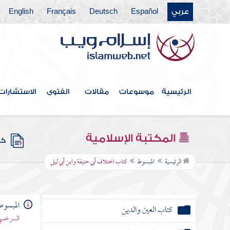
عربي
Español
Deutsch
Français
English
كتاب الإكراه
كتاب الحجر
كتاب المأذون الكبير
كتاب الديات
الرئيسية
موسوعات
مقالات
الفتوى
الاستشارات
كتاب الجنايات
المكتبة الإسلامية
كتب
كتاب المعاقل
الرئيسية
المبسوط
كتاب اختلاف أبي حنيفة وابن أبي ليلى
كتاب الوصايا
المبسوط
كتاب العين والدين
السرخسي 