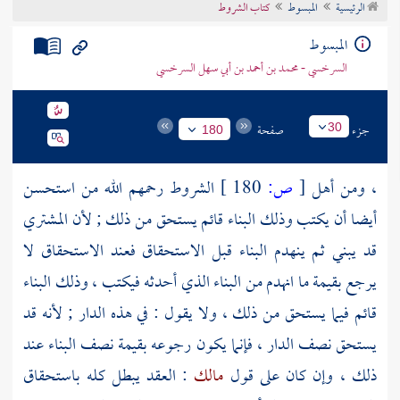
الرئيسية
المبسوط
كتاب الشروط
تراجم الأعلام
المبسوط
السرخسي - محمد بن أحمد بن أبي سهل السرخسي
جزء
صفحة
30
180
، ومن أهل
[
ص:
180 ]
الشروط رحمهم الله من استحسن
أيضا أن يكتب وذلك البناء قائم يستحق من ذلك ; لأن المشتري
قد يبني ثم ينهدم البناء قبل الاستحقاق فعند الاستحقاق لا
يرجع بقيمة ما انهدم من البناء الذي أحدثه فيكتب ، وذلك البناء
قائم فيما يستحق من ذلك ، ولا يقول : في هذه الدار ; لأنه قد
يستحق نصف الدار ، فإنما يكون رجوعه بقيمة نصف البناء عند
ذلك ، وإن كان على قول
مالك
: العقد يبطل كله باستحقاق