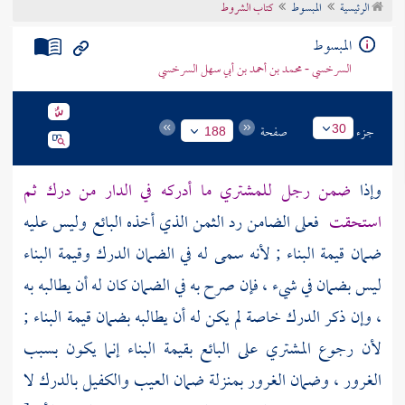
الرئيسية
المبسوط
كتاب الشروط
تراجم الأعلام
المبسوط
السرخسي - محمد بن أحمد بن أبي سهل السرخسي
جزء
صفحة
30
188
وإذا
ضمن رجل للمشتري ما أدركه في الدار من درك ثم
استحقت
فعلى الضامن رد الثمن الذي أخذه البائع وليس عليه
ضمان قيمة البناء ; لأنه سمى له في الضمان الدرك وقيمة البناء
ليس بضمان في شيء ، فإن صرح به في الضمان كان له أن يطالبه به
، وإن ذكر الدرك خاصة لم يكن له أن يطالبه بضمان قيمة البناء ;
لأن رجوع المشتري على البائع بقيمة البناء إنما يكون بسبب
الغرور ، وضمان الغرور بمنزلة ضمان العيب والكفيل بالدرك لا