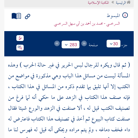
الرئيسية
المكتبة الإسلامية
تراجم الأعلام
المبسوط
السرخسي - محمد بن أحمد بن أبي سهل السرخسي
جزء
صفحة
30
283
( ثم قال ويكره للرجال لبس الحرير في غير حالة الحرب ) وهذه
المسألة ليست من مسائل هذا الباب وهي مذكورة في مواضع من
الكتب إلا أنها تليق بما تقدم ذكره من المسائل في هذا الكتاب ،
فإنه صنف هذا الكتاب في الزهد على ما حكي أنه لما فرغ من
تصنيف الكتب قيل له ، ألا صنفت في الزهد والورع شيئا فقال
صنفت كتاب البيوع ثم أخذ في تصنيف هذا الكتاب فاعترض له
داء فخف دماغه ، ولم يتم مراده ويحكى أنه قيل له فهرس لنا ما