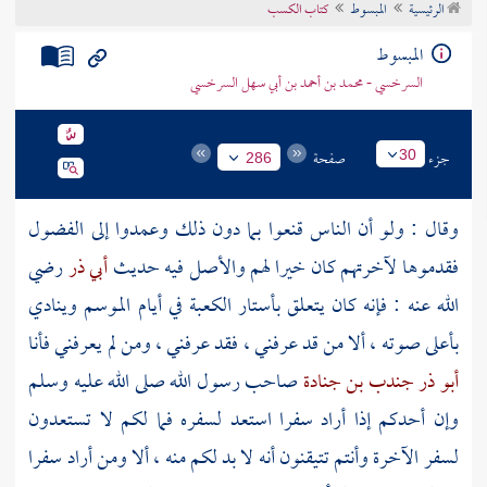
الرئيسية
المبسوط
كتاب الكسب
تراجم الأعلام
المبسوط
السرخسي - محمد بن أحمد بن أبي سهل السرخسي
جزء
صفحة
30
286
وقال : ولو أن الناس قنعوا بما دون ذلك وعمدوا إلى الفضول
فقدموها لآخرتهم كان خيرا لهم والأصل فيه حديث
أبي ذر
رضي
الله عنه : فإنه كان يتعلق بأستار
الكعبة
في أيام الموسم وينادي
بأعلى صوته ، ألا من قد عرفني ، فقد عرفني ، ومن لم يعرفني فأنا
أبو ذر جندب بن جنادة
صاحب رسول الله صلى الله عليه وسلم
وإن أحدكم إذا أراد سفرا استعد لسفره فما لكم لا تستعدون
لسفر الآخرة وأنتم تتيقنون أنه لا بد لكم منه ، ألا ومن أراد سفرا