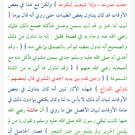
جعت صبرت ، وإذا شبعت شكرت
} ولكن مع هذا في بعض
الأوقات قد كان يتناول بعض الطيبات حتى روي أنه قال يوما {
ليت لنا خبز بر قد لت بسمن وعسل فنأكله فصنع ذلك
عثمان
رضي الله عنه وجاء به في قصعة فقيل : إنه ما تناول من ذلك
والصحيح أنه تناول بعضه ثم أمر بالتصدق بما بقي منه
} {
، وقد
أهدي له صلى الله عليه وسلم جدي سمين مشوي فأكل منه مع
أصحابه رضي الله عنهم
} {
وقد تناول مما أتى به من الشاة
المسمومة
} {
وحين قدم بين يديه الجدي المشوي قال لبعضهم :
ناولني الذراع
} فبهذه الآثار تبين أنه كان يتناول في بعض
الأوقات لبيان أن ذلك لا بأس به لنا وكان يكتفي بما دون ذلك في
عامة الأوقات لبيان الأفضل على ما روي {
أن
عائشة
رضي الله
عنها كانت تبكي رسول الله صلى الله عليه وسلم وتقول يا من لم
يلبس الحرير ولم يشبع من خبز الشعير
} فصار الحاصل أن