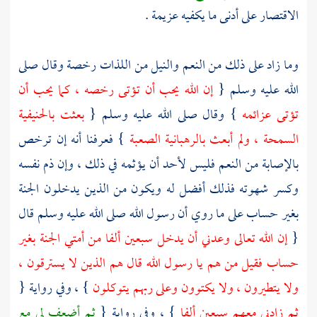
الاقتصار على أدنى ما يكفيه عزيمة .
وما زاد على ذلك من النعم والنيل من اللذات رخصة وقال صلى
الله عليه وسلم {
إن الله يحب أن تؤتى رخصه ، كما يحب أن
تؤتى عزائمه
} وقال صلى الله عليه وسلم {
بعثت بالحنيفية
السمحة ، ولم أبعث بالرهبانية الصعبة
} فعرفنا أنه إن ترخص
بالإصابة من النعم فليس لأحد أن يؤثمه في ذلك ، وإن ذم نفسه
وكسر شهوته فذلك أفضل له ويكون من الذين يدخلون الجنة
بغير حساب على ما روي أن رسول الله صلى الله عليه وسلم قال
{
إن الله تعالى وعدني أن يدخل سبعين ألفا من أمتي الجنة بغير
حساب فقيل من هم يا رسول الله قال هم الذين لا يسترقون ،
ولا يتطيرون ، ولا يكتوون وعلى ربهم يتوكلون
} ، وفي رواية {
ثم زادني معهم سبعين ألفا
} ، وفي رواية {
ثم أضعف لي مع