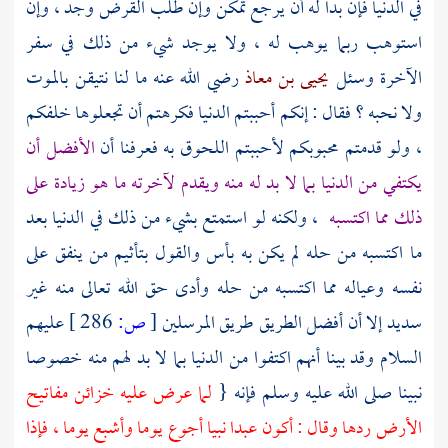
في الدنيا فإن بدا له أن يرجع تمكن وإن طلب القرض وجد ، وإن
استوهب ربما يوهب له ، ولا يوجد شيء من ذلك في سفر
الآخرة وسئل
يحيى بن معاذ
رضي الله عنه ما لنا نتيقن بالموت
ولا نحبه ؟ فقال : إنكم أحببتم الدنيا فكرهتم أن تجعلوها خلفكم
، ولو قدمتم محبوبكم لأحببتم اللحوق به فعرفنا أن
الأفضل أن
يكتفي من الدنيا بما لا بد له منه ويقدم لآخرته ما هو زيادة على
ذلك مما اكتسبه
، ولكنه لو استمتع بشيء من ذلك في الدنيا بعد
ما اكتسبه من حله لم يكن به بأس والقول بتأثيم من ينفق على
نفسه وعياله مما اكتسبه من حله وأدى حق الله تعالى منه غير
سديد إلا أن أفضل الطريق طريق المرسلين
[
ص:
286 ]
عليهم
السلام وقد بينا أنهم اكتفوا من الدنيا بما لا بد لهم منه خصوصا
نبينا صلى الله عليه وسلم فإنه {
لما عرض عليه خزائن مفاتيح
الأرض ردها وقال : أكون عبدا نبيا أجوع يوما وأشبع يوما ، فإذا