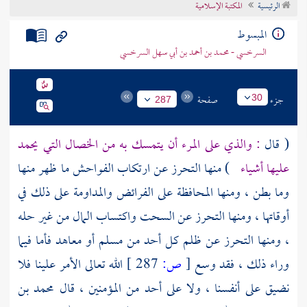
الرئيسية
المكتبة الإسلامية
تراجم الأعلام
المبسوط
السرخسي - محمد بن أحمد بن أبي سهل السرخسي
جزء
صفحة
30
287
( قال
: والذي على المرء أن يتمسك به من الخصال التي يحمد
عليها أشياء
) منها التحرز عن ارتكاب الفواحش ما ظهر منها
وما بطن ، ومنها المحافظة على الفرائض والمداومة على ذلك في
أوقاتها ، ومنها التحرز عن السحت واكتساب المال من غير حله
، ومنها التحرز عن ظلم كل أحد من مسلم أو معاهد فأما فيما
وراء ذلك ، فقد وسع
[
ص:
287 ]
الله تعالى الأمر علينا فلا
نضيق على أنفسنا ، ولا على أحد من المؤمنين ، قال
محمد بن