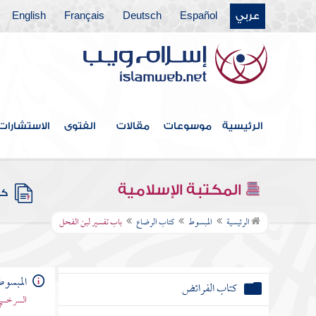
عربي
Español
Deutsch
Français
English
كتاب الديات
كتاب الجنايات
كتاب المعاقل
الرئيسية
موسوعات
مقالات
الفتوى
الاستشارات
كتاب الوصايا
كتاب العين والدين
المكتبة الإسلامية
كتب
كتاب العتق في المرض
الرئيسية
المبسوط
كتاب الرضاع
باب تفسير لبن الفحل
كتاب الدور
المبسوط
كتاب الفرائض
السرخسي 