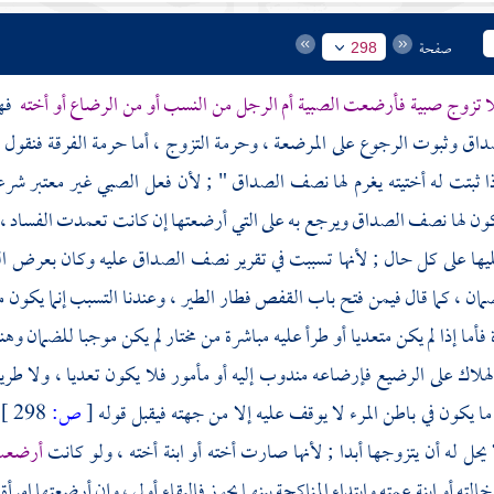
صفحة
298
 تزوج صبية فأرضعت الصبية أم الرجل من النسب أو من الرضاع أو أخته
فهذ
ق وثبوت الرجوع على المرضعة ، وحرمة التزوج ، أما حرمة الفرقة فنقول 
ا ثبتت له أختيته يغرم لها نصف الصداق " ; لأن فعل الصبي غير معتبر شرعا 
ن لها نصف الصداق ويرجع به على التي أرضعتها إن كانت تعمدت الفساد ، وإن
ليها على كل حال ; لأنها تسببت في تقرير نصف الصداق عليه وكان بعرض ال
ن ، كما قال فيمن فتح باب القفص فطار الطير ، وعندنا التسبب إنما يكون موج
 فأما إذا لم يكن متعديا أو طرأ عليه مباشرة من مختار لم يكن موجبا للضمان وهن
هلاك على الرضيع فإرضاعه مندوب إليه أو مأمور فلا يكون تعديا ، ولا طريق ل
ا يكون في باطن المرء لا يوقف عليه إلا من جهته فيقبل قوله
[
ص:
298 ]
 يحل له أن يتزوجها أبدا ; لأنها صارت أخته أو ابنة أخته ، ولو كانت
أرضعت 
لته أو ابنة عمته وابتداء المناكحة بينهما يجوز فالبقاء أولى ، وإن أرضعتها امرأ