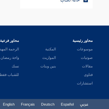
خاتمة الكتاب
محاور رئيسية
محاور فرعية
موسوعات
المكتبة
الرحمة المهد
صوتيات
المواريث
واحة رمضان
مقالات
بنين وبنات
نسك
فتاوى
للشباب فقط
استشارات
عربي
Español
Deutsch
Français
English