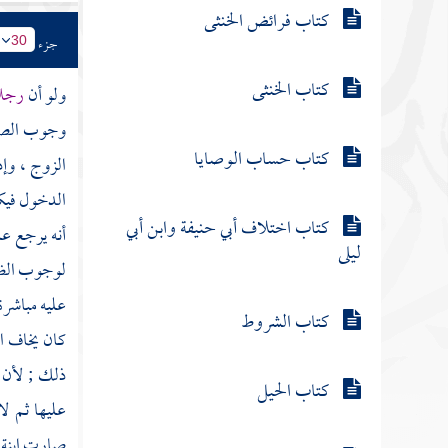
كتاب فرائض الخنثى
جزء
30
كتاب الخنثى
ولو أن
رجلا
وجوب الصدا
كتاب حساب الوصايا
الزوج ، وإذ
الدخول فيكو
كتاب اختلاف أبي حنيفة وابن أبي
أنه يرجع ع
ليلى
لوجوب الضما
عليه مباشرة
كتاب الشروط
كان يخاف ال
ذلك ; لأن م
كتاب الحيل
عليها ثم لا
صارت ابنة خا