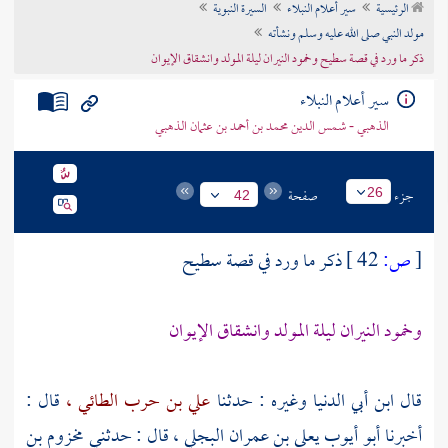
الرئيسية
سير أعلام النبلاء
السيرة النبوية
تراجم الأعلام
مولد النبي صلى الله عليه وسلم ونشأته
ذكر ما ورد في قصة سطيح وخمود النيران ليلة المولد وانشقاق الإيوان
سير أعلام النبلاء
الذهبي - شمس الدين محمد بن أحمد بن عثمان الذهبي
جزء
صفحة
26
42
[
ص:
42 ]
ذكر ما ورد في قصة
سطيح
وخمود النيران ليلة المولد وانشقاق الإيوان
قال
ابن أبي الدنيا
وغيره : حدثنا
علي بن حرب الطائي ،
قال :
أخبرنا
أبو أيوب يعلى بن عمران البجلي ،
قال : حدثني
مخزوم بن