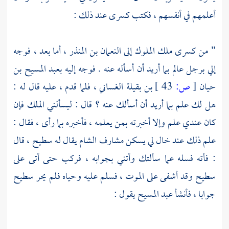
أعلمهم في أنفسهم ، فكتب كسرى عند ذلك :
" من كسرى ملك الملوك إلى
النعمان بن المنذر ،
أما بعد ، فوجه
إلي برجل عالم بما أريد أن أسأله عنه . فوجه إليه
بعبد المسيح بن
حيان
[
ص:
43 ]
بن بقيلة الغساني ،
فلما قدم ، عليه قال له :
هل لك علم بما أريد أن أسألك عنه ؟ قال : ليسألني الملك فإن
كان عندي علم وإلا أخبرته بمن يعلمه ، فأخبره بما رأى ، فقال :
علم ذلك عند خال لي يسكن مشارف
الشام
يقال له
سطيح ،
قال
: فأته فسله عما سألتك وأتني بجوابه ، فركب حتى أتى على
سطيح
وقد أشفى على الموت ، فسلم عليه وحياه فلم يحر
سطيح
جوابا ، فأنشأ
عبد المسيح
يقول :