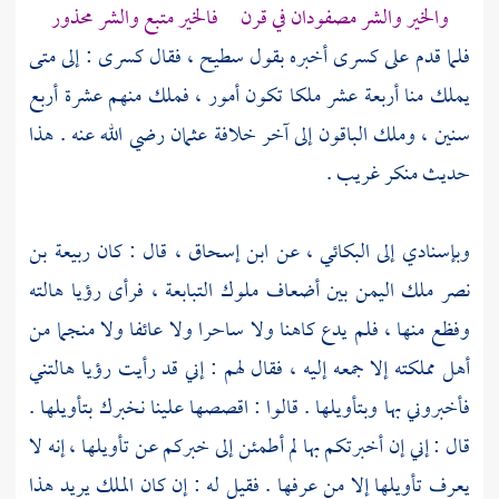
والخير والشر مصفودان في قرن فالخير متبع والشر محذور
فلما قدم على كسرى أخبره بقول
سطيح ،
فقال كسرى : إلى متى
يملك منا أربعة عشر ملكا تكون أمور ، فملك منهم عشرة أربع
سنين ، وملك الباقون إلى آخر خلافة
عثمان
رضي الله عنه . هذا
حديث منكر غريب .
وبإسنادي إلى
البكائي ،
عن
ابن إسحاق ،
قال : كان
ربيعة بن
نصر
ملك
اليمن
بين أضعاف ملوك التبابعة ، فرأى رؤيا هالته
وفظع منها ، فلم يدع كاهنا ولا ساحرا ولا عائفا ولا منجما من
أهل مملكته إلا جمعه إليه ، فقال لهم : إني قد رأيت رؤيا هالتني
فأخبروني بها وبتأويلها . قالوا : اقصصها علينا نخبرك بتأويلها .
قال : إني إن أخبرتكم بها لم أطمئن إلى خبركم عن تأويلها ، إنه لا
يعرف تأويلها إلا من عرفها . فقيل له : إن كان الملك يريد هذا