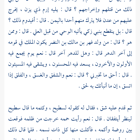
ذلك من قتلهم وإخراجهم ؟ قال : يليه
إرم ذي يزن ،
يخرج
عليهم من
عدن
فلا يترك منهم أحدا
باليمن
. قال : أفيدوم ذلك ؟
قال : بل ينقطع بنبي زكي يأتيه الوحي من قبل العلي . قال : وممن
هو ؟ قال : من ولد
فهر بن مالك بن النضر
يكون الملك في قومه
إلى آخر الدهر قال : وهل للدهر آخر قال : نعم يوم يجمع فيه
الأولون والآخرون ، يسعد فيه المحسنون ، ويشقى فيه المسيئون
. قال : أحق ما تخبرني ؟ قال : نعم والشفق والغسق ، والفلق إذا
اتسق ، إن ما أنبأتك به لحق .
ثم قدم عليه
شق
، فقال له كقوله
لسطيح ،
وكتمه ما قال
سطيح
لينظر أيتفقان . قال : نعم رأيت حممه خرجت من ظلمه فوقعت
بين
روضة
وأكمه ،
فأكلت منها كل ذات نسمه . فلما قال ذلك