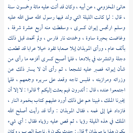
هانئ المخزومي ،
عن أبيه ، وكان قد أتت عليه مائة وخمسون سنة
، قال : لما كانت الليلة التي ولد فيها رسول الله صلى الله عليه
وسلم ارتجس إيوان كسرى ، وسقطت منه أربع عشرة شرفة ،
وغاضت
بحيرة ساوة ،
وخمدت نار
فارس ،
ولم تخمد قبل ذلك
بألف عام ، ورأى
الموبذان
إبلا صعابا تقود خيلا عرابا قد قطعت
دجلة
وانتشرت في بلادها ، فلما أصبح كسرى أفزعه ما رأى من
شأن إيوانه فصبر عليه تشجعا ، ثم رأى أن لا يستر ذلك عن
وزرائه ومرازبته ، فلبس تاجه وقعد على سريره وجمعهم ، فلما
اجتمعوا عنده ، قال : أتدرون فيم بعثت إليكم ؟ قالوا : لا إلا أن
يخبرنا الملك ، فبينا هم على ذلك أورد عليهم كتاب بخمود النار ،
فازداد غما إلى غمه ، فقال
الموبذان
: وأنا قد رأيت أصلح الله
الملك في هذه الليلة رؤيا ، ثم قص عليه رؤياه فقال : أي شيء
يكون هذا يا
موبذان ؟
قال : حدث يكون في ناحية العرب ، وكان