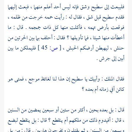
فليبعث إلى
سطيح
وشق
فإنه ليس أحد أعلم منهما ، فبعث إليهما
فقدم
سطيح
قبل
شق
، فقال له : رأيت حممه خرجت من ظلمه ،
فوقعت بأرض تهمه ، فأكلت منها كل ذات جمجمه . قال : ما
أخطأت منها شيئا ، فما تأويلها ؟ فقال : أحلف بما بين الحرتين من
حنش ، ليهبطن أرضكم
الحبش ،
[
ص:
45 ]
فليملكن ما بين
أبين
إلى
جرش
.
فقال الملك : وأبيك يا
سطيح
إن هذا لنا لغائظ موجع ، فمتى هو
كائن أفي زمانه أم بعده ؟
قال : بل بعده بحين ، أكثر من ستين أو سبعين يمضين من السنين
، قال : أفيدوم ذلك من ملكهم أم ينقطع ؟ قال : بل ينقطع لبضع
وسبعين من السنين ، ثم يقتلون ويخرجون هاربين . قال : من يلي