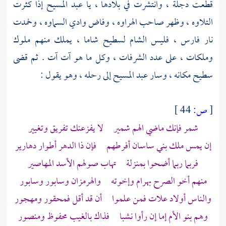
قطعت
دجلة ،
وانتشرت في بلادها ، يا
عبد المسيح
إذا كثرت
التلاوه ، وظهر صاحب الهراوه ، وفاض وادي السماوه ، وخمدت
نار
فارس ،
فليس
الشام
لسطيح
شاما ، يملك منهم ملوك
وملكات ، على عدد الشرفات ، وكل ما هو آت آت . ثم قضى
سطيح
مكانه ، وسار
عبد المسيح
إلى رحله ، وهو يقول :
[
ص:
44 ]
شمر فإنك ماضي الهم شمير لا يفزعنك تفريق وتغيير
إن يمس ملك بني ساسان أفرطهم فإن ذا الدهر أطوار دهارير
فربما ربما أضحوا بمنزلة تهاب صولهم الأسد المهاصير
منهم أخو الصرح بهرام وإخوته والهرمزان وسابور وسابور
والناس أولاد علات فمن علموا أن قد أقل فمحقور ومهجور
وهم بنو الأم إما إن رأوا نشبا فذاك بالغيب محفوظ ومنصور