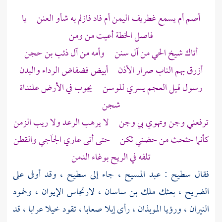
أصم أم يسمع غطريف
اليمن
أم فاد فازلم به شأو العنن يا
فاصل الخطة أعيت من ومن
أتاك شيخ الحي من آل سنن وأمه من
آل ذئب بن حجن
أزرق بهم الناب صرار الأذن أبيض فضفاض الرداء والبدن
رسول قيل العجم يسري للوسن يجوب في الأرض علنداة
شجن
ترفعني وجن وتهوي بي وجن لا يرهب الرعد ولا ريب الزمن
كأنما حثحث من حضني ثكن حتى أتى عاري الجآجي والقطن
تلفه في الريح بوغاء الدمن
فقال
سطيح
:
عبد المسيح ،
جاء إلى
سطيح ،
وقد أوفى على
الضريح ، بعثك
ملك بن ساسان ،
لارتجاس الإيوان ، وخمود
النيران ، ورؤيا الموبذان ، رأى إبلا صعابا ، تقود خيلا عرابا ، قد