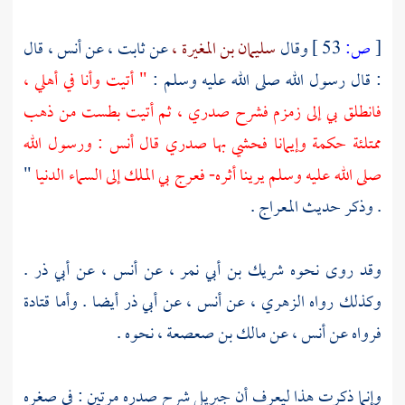
[
ص:
53 ]
وقال
سليمان بن المغيرة ،
عن
ثابت ،
عن
أنس ،
قال
: قال رسول الله صلى الله عليه وسلم :
" أتيت وأنا في أهلي ،
فانطلق بي إلى
زمزم
فشرح صدري ، ثم أتيت بطست من ذهب
ممتلئة حكمة وإيمانا فحشي بها صدري قال
أنس
: ورسول الله
صلى الله عليه وسلم يرينا أثره- فعرج بي الملك إلى السماء الدنيا
"
. وذكر حديث المعراج .
وقد روى نحوه
شريك بن أبي نمر ،
عن
أنس ،
عن
أبي ذر
.
وكذلك رواه
الزهري ،
عن
أنس ،
عن
أبي ذر
أيضا . وأما
قتادة
فرواه عن
أنس ،
عن
مالك بن صعصعة ،
نحوه .
وإنما ذكرت هذا ليعرف أن
جبريل
شرح صدره مرتين : في صغره