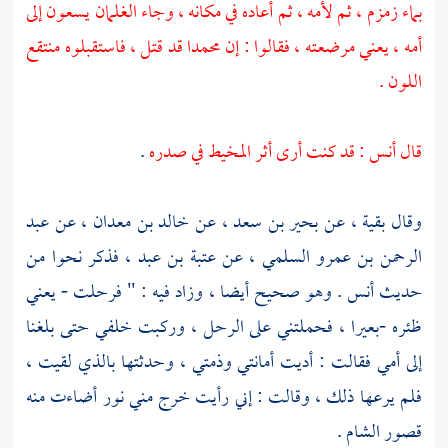
بماء
زمزم ،
ثم لأمه ، ثم أعاده في مكانه ، وجاء الغلمان يسعون إلى
أمه ، يعني مرضعته ، فقالوا : إن
محمدا
قد قتل ، فاستقبلوه منتقع
اللون .
قال
أنس
: قد كنت أرى أثر المخيط في صدره
.
وقال
بقية ،
عن
بحير بن سعد ،
عن
خالد بن معدان ،
عن
عبد
الرحمن بن عمرو السلمي ،
عن
عتبة بن عبد ،
فذكر نحوا من
حديث
أنس
. وهو صحيح أيضا ، وزاد فيه : " فرحلت - يعني
ظئره -بعيرا ، فحملتني على الرحل ، وركبت خلفي حتى بلغنا
إلى أمي فقالت : أديت أمانتي وذمتي ، وحدثتها بالذي لقيت ،
فلم يرعها ذلك ، وقالت : إني رأيت خرج مني نور أضاءت منه
قصور
الشام
.