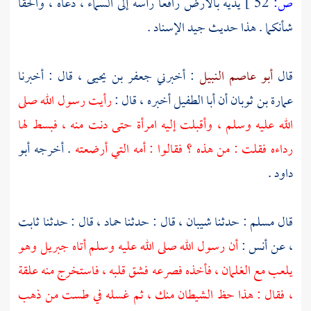
ص:
52 ]
يديه بالأرض رافعا رأسه إلى السماء ، دعاه ، والحقا
شأنكما . هذا حديث جيد الإسناد .
قال
أبو عاصم النبيل
: أخبرني
جعفر بن يحيى ،
قال : أخبرنا
عمارة بن ثوبان
أن
أبا الطفيل
أخبره ، قال :
رأيت رسول الله صلى
الله عليه وسلم ، وأقبلت إليه امرأة حتى دنت منه ، فبسط لها
رداءه فقلت : من هذه ؟ فقالوا : أمه التي أرضعته
. أخرجه
أبو
داود
.
قال
مسلم
: حدثنا
شيبان ،
قال : حدثنا
حماد ،
قال : حدثنا
ثابت
،
عن
أنس
:
أن رسول الله صلى الله عليه وسلم أتاه
جبريل
وهو
يلعب مع الغلمان ، فأخذه فصرعه فشق قلبه ، فاستخرج منه علقة
، فقال : هذا حظ الشيطان منك ، ثم غسله في طست من ذهب