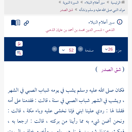
الرئيسية
سير أعلام النبلاء
السيرة النبوية
تراجم الأعلام
مولد النبي صلى الله عليه وسلم ونشأته
شق الصدر
سير أعلام النبلاء
الذهبي - شمس الدين محمد بن أحمد بن عثمان الذهبي
جزء
صفحة
26
52
(
شق الصدر
)
فكان صلى الله عليه وسلم يشب في يومه شباب الصبي في الشهر
، ويشب في الشهر شباب الصبي في سنة ، قالت : فقدمنا على أمه
فقلنا لها : ردي علينا ابني فإنا نخشى عليه وباء
مكة ،
قالت :
ونحن أضن شيء به مما رأينا من بركته ، قالت : ارجعا به ،
فمكث عندنا شهرين فبينا هو يلعب وأخوه خلف البيوت