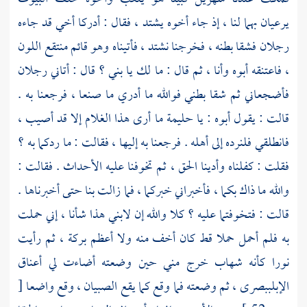
يرعيان بهما لنا ، إذ جاء أخوه يشتد ، فقال : أدركا أخي قد جاءه
رجلان فشقا بطنه ، فخرجنا نشتد ، فأتيناه وهو قائم منتقع اللون
، فاعتنقه أبوه وأنا ، ثم قال : ما لك يا بني ؟ قال : أتاني رجلان
فأضجعاني ثم شقا بطني فوالله ما أدري ما صنعا ، فرجعنا به .
قالت : يقول أبوه : يا
حليمة
ما أرى هذا الغلام إلا قد أصيب ،
فانطلقي فلنرده إلى أهله . فرجعنا به إليها ، فقالت : ما ردكما به ؟
فقلت : كفلناه وأدينا الحق ، ثم تخوفنا عليه الأحداث . فقالت :
والله ما ذاك بكما ، فأخبراني خبركما ، فما زالت بنا حتى أخبرناها .
قالت : فتخوفتما عليه ؟ كلا والله إن لابني هذا شأنا ، إني حملت
به فلم أحمل حملا قط كان أخف منه ولا أعظم بركة ، ثم رأيت
نورا كأنه شهاب خرج مني حين وضعته أضاءت لي أعناق
الإبل
ببصرى ،
ثم وضعته فما وقع كما يقع الصبيان ، وقع واضعا
[