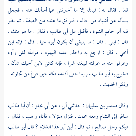
قط . فقال له : فبالله إلا ما أخبرتني عما أسألك عنه ، فجعل
يسأله عن أشياء من حاله ، فتوافق ما عنده من الصفة . ثم نظر
فيه أثر خاتم النبوة ، فأقبل على
أبي طالب ،
فقال : ما هو منك .
قال : ابني . قال : ما ينبغي أن يكون أبوه حيا . قال : فإنه ابن
أخي . قال : ارجع به واحذر عليه
اليهود ،
فوالله لئن رأوه
وعرفوا منه ما عرفته ليبغنه شرا ، فإنه كائن لابن أخيك شأن .
فخرج به
أبو طالب
سريعا حتى أقدمه
مكة
حين فرغ من تجارته .
وذكر الحديث .
وقال
معتمر بن سليمان
: حدثني أبي ، عن
أبي مجلز
: أن
أبا طالب
سافر إلى
الشام
ومعه
محمد ،
فنزل منزلا ، فأتاه راهب ، فقال :
فيكم رجل صالح ، ثم قال : أين أبو هذا الغلام ؟ قال
أبو طالب