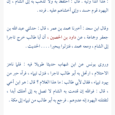
: هذا أنذا وليه . قال : احتفظ به ولا تذهب به إلى
الشام ،
إن
اليهود
قوم حسد ، وإني أخشاهم عليه . فرده .
وقال
ابن سعد
: أخبرنا
محمد بن عمر ،
قال : حدثني
عبد الله بن
جعفر
وجماعة ، عن
داود بن الحصين ،
أن
أبا طالب
خرج تاجرا
إلى
الشام ،
ومعه
محمد ،
فنزلوا
ببحيرا
. . . . الحديث .
وروى
يونس
عن
ابن شهاب
حديثا طويلا فيه : فلما ناهز
الاحتلام ، ارتحل به
أبو طالب
تاجرا ، فنزل
تيماء ،
فرآه حبر من
يهود تيماء ،
فقال
لأبي طالب
: ما هذا الغلام ؟ قال : هو ابن أخي
، قال : فوالله إن قدمت به
الشام
لا تصل به إلى أهلك أبدا ،
لتقتلنه
اليهود
إنه عدوهم . فرجع به
أبو طالب
من تيماء إلى
مكة
.