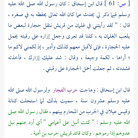
[
ص:
61 ]
قال
ابن إسحاق
: كان رسول الله صلى الله عليه
وسلم فيما ذكر لي يحدث عما كان الله تعالى يحفظه به في صغره ،
قال : " لقد رأيتني في غلمان من
قريش
ننقل حجارة لبعض ما
يلعب الغلمان به ، كلنا قد تعرى وجعل إزاره على رقبته يحمل
عليه الحجارة ، فإني لأقبل معهم كذلك وأدبر ، إذ لكمني لاكم ما
؛ أراها ، لكمة وجيعة ، وقال : شد عليك إزارك ، فأخذته
فشددته ، ثم جعلت أحمل الحجارة على رقبتي .
قال
ابن إسحاق
: وهاجت
حرب الفجار
ولرسول الله صلى الله
عليه وسلم عشرون سنة ، سميت بذلك لما استحلت
كنانة
وقيس عيلان
في الحرب من المحارم بينهم ،
فقال رسول الله صلى
الله عليه وسلم : " كنت أنبل على أعمامي " أي أرد عنهم نبل
عدوهم إذا رموهم . وكان قائد
قريش
حرب
بن أمية
.