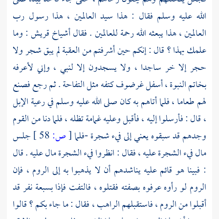
الله عليه وسلم فقال : هذا سيد العالمين ، هذا رسول رب
العالمين ، هذا يبعثه الله رحمة للعالمين . فقال أشياخ
قريش
: وما
علمك بهذا ؟ قال : إنكم حين أشرفتم من
العقبة
لم يبق شجر ولا
حجر إلا خر ساجدا ، ولا يسجدون إلا لنبي ، وإني لأعرفه
بخاتم النبوة ، أسفل غرضوف كتفه مثل التفاحة . ثم رجع فصنع
لهم طعاما ، فلما أتاهم به كان صلى الله عليه وسلم في رعية الإبل
، قال : فأرسلوا إليه ، فأقبل وعليه غمامة تظله ، فلما دنا من القوم
وجدهم قد سبقوه يعني إلى فيء شجرة -فلما
[
ص:
58 ]
جلس
مال فيء الشجرة عليه ، فقال : انظروا فيء الشجرة مال عليه . قال
: فبينا هو قائم عليه يناشدهم أن لا يذهبوا به إلى
الروم ،
فإن
الروم
لو رأوه عرفوه بصفته فقتلوه ، فالتفت فإذا بسبعة نفر قد
أقبلوا من
الروم ،
فاستقبلهم الراهب ، فقال : ما جاء بكم ؟ قالوا