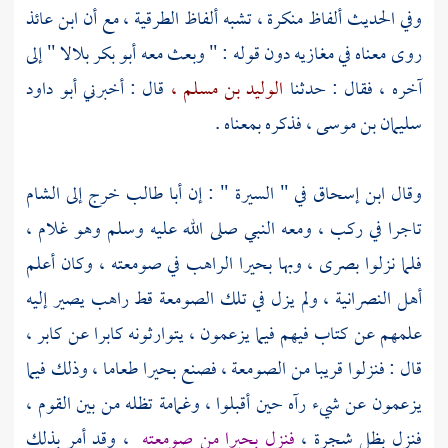
وفي الحديث ألفاظ منكرة ، تشبه ألفاظ الطرقية ، مع أن
ابن عائذ
روى معناه في مغازيه دون قوله : " وبعث معه
أبو بكر
بلالا
" إلى
آخره ، فقال : حدثنا
الوليد بن مسلم ،
قال : أخبرني
أبو داود
سليمان بن موسى ،
فذكره بمعناه .
وقال
ابن إسحاق
في " السيرة " : إن
أبا طالب
خرج إلى
الشام
تاجرا في ركب ، ومعه النبي صلى الله عليه وسلم وهو غلام ،
فلما نزلوا
بصرى ،
وبها
بحيرا الراهب
في صومعته ، وكان أعلم
أهل النصرانية ، ولم يزل في تلك الصومعة قط راهب يصير إليه
علمهم عن كتاب فيهم فيما يزعمون ، يتوارثونه كابرا عن كابر ،
قال : فنزلوا قريبا من الصومعة ، فصنع
بحيرا
طعاما ، وذلك فيما
يزعمون عن شيء رآه حين أقبلوا ، وغمامة تظله من بين القوم ،
فنزل بظل شجرة ،
فنزل
بحيرا
من صومعته
، وقد أمر بذلك