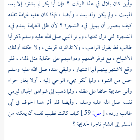
وأين كان
بلال
في هذا الوقت ؟ فإن
أبا بكر
لم يشتره إلا بعد
المبعث ، ولم يكن ولد بعد ، وأيضا ، فإذا كان عليه غمامة تظله
كيف يتصور أن يميل فيء الشجرة ؟ لأن ظل الغمامة يعدم فيء
الشجرة التي نزل تحتها ، ولم نر النبي صلى الله عليه وسلم ذكر
أبا
طالب
قط بقول الراهب ، ولا تذاكرته
قريش ،
ولا حكته أولئك
الأشياخ ، مع توفر هممهم ودواعيهم على حكاية مثل ذلك ، فلو
وقع لاشتهر بينهم أيما اشتهار ، ولبقي عنده صلى الله عليه وسلم
حس من النبوة ، ولما أنكر مجيء الوحي إليه ، أولا
بغار حراء
وأتى
خديجة
خائفا على عقله ، ولما ذهب إلى شواهق الجبال ليرمي
نفسه صلى الله عليه وسلم . وأيضا فلو أثر هذا الخوف في
أبي
طالب
ورده ،
[
ص:
59 ]
كيف كانت تطيب نفسه أن يمكنه من
السفر إلى
الشام
تاجرا
لخديجة ؟