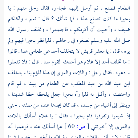
الطعام فصنع ، ثم أرسل إليهم فجاءوه فقال رجل منهم : يا
بحيرا
ما كنت تصنع هذا ، فما شأنك ؟ قال : نعم ، ولكنكم
ضيف ، وأحببت أن أكرمكم ، فاجتمعوا ، وتخلف رسول الله
صلى الله عليه وسلم لصغره في رحالهم . فلما نظر
بحيرا
فيهم ولم
يره ، قال : يا معشر
قريش
لا يتخلف أحد عن طعامي هذا . قالوا
: ما تخلف أحد إلا غلام هو أحدث القوم سنا . قال : فلا تفعلوا
، ادعوه . فقال رجل : واللات والعزى إن هذا للؤم بنا ، يتخلف
ابن عبد الله بن عبد المطلب
عن الطعام من بيننا ، ثم قام
واحتضنه ، وأقبل به فلما رآه
بحيرا
جعل يلحظه لحظا شديدا ،
وينظر إلى أشياء من جسده ، قد كان يجدها عنده من صفته ، حتى
إذا شبعوا وتفرقوا قام
بحيرا ،
فقال : يا غلام أسألك باللات
والعزى إلا أخبرتني
[
ص:
60 ]
عما أسألك عنه ، فزعموا أنه
قال : لا تسألني باللات والعزى ، فوالله ما أبغضت بغضهما شيئا