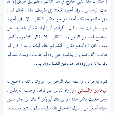
: جئنا أن هذا النبي خارج في هذا الشهر ، فلم يبق طريق إلا قد
بعث إليه ناس ، وإنا أخبرنا فبعثنا إلى طريقك هذا ، فقال لهم :
هل خلفتم خلفكم أحدا هو خير منكم ؟ قالوا : لا . إنما أخبرنا
خبره بطريقك هذا ، قال : أفرأيتم أمرا أراد الله أن يقضيه ، هل
يستطيع أحد من الناس رده ؟ قالوا : لا . قال : فتابعوه وأقاموا
معه ، قال : فأتاهم فقال : أنشدكم بالله أيكم وليه ؟ قال
أبو
طالب
: أنا ، فلم يزل يناشده حتى رده
أبو طالب ،
وبعث معه
أبو
بكر
بلالا ،
وزوده الراهب من الكعك والزيت .
تفرد به
قراد ،
واسمه
عبد الرحمن بن غزوان ،
ثقة ، احتج به
البخاري
والنسائي ،
ورواه الناس عن
قراد ،
وحسنه
الترمذي
.
وهو حديث منكر جدا ، وأين كان
أبو بكر ؟
كان ابن عشر سنين
، فإنه أصغر من رسول الله صلى الله عليه وسلم بسنتين ونصف ،