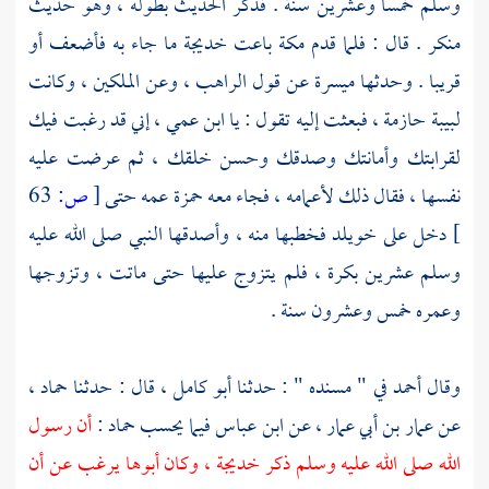
وسلم خمسا وعشرين سنة . فذكر الحديث بطوله ، وهو حديث
منكر . قال : فلما قدم
مكة
باعت
خديجة
ما جاء به فأضعف أو
قريبا . وحدثها
ميسرة
عن قول الراهب ، وعن الملكين ، وكانت
لبيبة حازمة ، فبعثت إليه تقول : يا ابن عمي ، إني قد رغبت فيك
لقرابتك وأمانتك وصدقك وحسن خلقك ، ثم عرضت عليه
نفسها ، فقال ذلك لأعمامه ، فجاء معه
حمزة
عمه حتى
[
ص:
63
]
دخل على
خويلد
فخطبها منه ، وأصدقها النبي صلى الله عليه
وسلم عشرين بكرة ، فلم يتزوج عليها حتى ماتت ، وتزوجها
وعمره خمس وعشرون سنة .
وقال
أحمد
في " مسنده " : حدثنا
أبو كامل ،
قال : حدثنا
حماد ،
عن
عمار بن أبي عمار ،
عن
ابن عباس
فيما يحسب
حماد
:
أن رسول
الله صلى الله عليه وسلم ذكر
خديجة ،
وكان أبوها يرغب عن أن