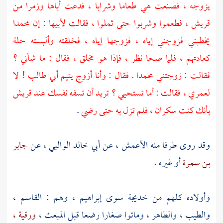
يزوجه ، فصنعت هي طعاما وشرابا ، فدعت أباها وزمرا من
قريش ،
فطعموا وشربوا حتى ثملوا ، فقالت لأبيها : إن
محمدا
يخطبني فزوجني إياه ، فزوجها إياه ، فخلقته وألبسته حلة
كعادتهم ، فلما صحا نظر ، فإذا هو مخلق ، فقال : ما شأني ؟
فقالت : زوجتني
محمدا
. فقال : وأنا أزوج يتيم
أبي طالب
! لا
لعمري ، فقالت : أما تستحيي ؟ تريد أن تسفه نفسك عند
قريش
بأنك كنت سكران ، فلم تزل به حتى رضي
.
وقد روى طرفا منه
الأعمش ،
عن
أبي خالد الوالبي ،
عن
جابر
بن سمرة
أو غيره .
وأولاده كلهم من
خديجة
سوى
إبراهيم ،
وهم :
القاسم ،
والطيب ،
والطاهر ،
وماتوا صغارا رضعا قبل المبعث ،
ورقية ،