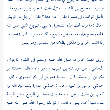
ميسرة ،
فخرج إلى
الشام ،
فنزل تحت شجرة بقرب صومعة ،
فأطل الراهب إلى
ميسرة
فقال : من هذا ؟ فقال : رجل من
قريش
،
قال : ما نزل تحت هذه الشجرة إلا نبي . ثم باع النبي صلى الله
عليه وسلم تجارته وتعوض ورجع ، فكان
ميسرة
- فيما يزعمون -
إذا اشتد الحر يرى ملكين يظلانه من الشمس وهو يسير .
روى قصة خروجه صلى الله عليه وسلم إلى
الشام
تاجرا ،
المحاملي ،
عن
عبد الله بن شبيب ،
وهو واه ، قال : حدثنا
أبو
بكر بن أبي شيبة ،
قال : حدثنا
عمر بن أبي بكر العدوي ،
قال :
حدثني
موسى بن شيبة ،
قال : حدثتني
عميرة بنت عبد الله بن
كعب بن مالك ،
عن
أم سعد بنت سعد بن الربيع ،
عن
نفيسة
بنت منية أخت يعلى ،
قالت : لما بلغ رسول الله صلى الله عليه