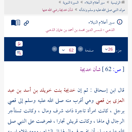
الرئيسية
سير أعلام النبلاء
السيرة النبوية
تراجم الأعلام
مولد النبي صلى الله عليه وسلم ونشأته
شأن خديجة رضي الله عنها
سير أعلام النبلاء
الذهبي - شمس الدين محمد بن أحمد بن عثمان الذهبي
جزء
صفحة
26
62
[
ص:
62 ]
شأن
خديجة
قال
ابن إسحاق
: ثم إن
خديجة بنت خويلد بن أسد بن عبد
العزى بن قصي
وهي أقرب منه صلى الله عليه وسلم إلى
قصي
برجل ، كانت امرأة تاجرة ذات شرف ومال ، وكانت تستأجر
الرجال في مالها ، وكانت
قريش
تجارا ، فعرضت على النبي صلى
الله عليه وسلم أن يخرج في مال لها إلى
الشام ،
ومعه غلام اسمه