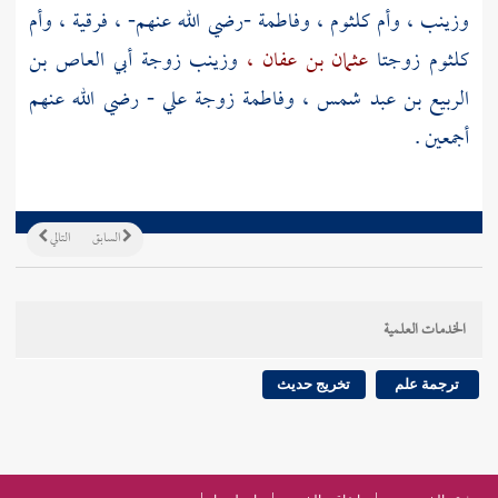
وزينب ،
وأم كلثوم ،
وفاطمة
-رضي الله عنهم- ،
فرقية ،
وأم
كلثوم
زوجتا
عثمان بن عفان ،
وزينب
زوجة
أبي العاص بن
الربيع بن عبد شمس ،
وفاطمة
زوجة
علي
- رضي الله عنهم
أجمعين .
السابق
التالي
الخدمات العلمية
ترجمة علم
تخريج حديث