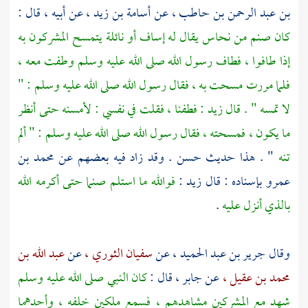
بن عبد الرحمن بن حاطب ،
عن
أسامة بن زيد ،
عن أبيه ، قال :
كان صنم من نحاس يقال له إساف أو نائلة يتمسح المشركون به
إذا طافوا ، فطاف رسول الله صلى الله عليه وسلم وطفت معه ،
فلما مررت مسحت به ، فقال رسول الله صلى الله عليه وسلم : "
لا تمسه " . قال
زيد
: فطفنا ، فقلت في نفسي : لأمسنه حتى أنظر
ما يكون ، فمسحته ، فقال رسول الله صلى الله عليه وسلم : " ألم
تنه
" . هذا حديث حسن . وقد زاد فيه بعضهم عن
محمد بن
عمرو
بإسناده : قال
زيد
:
فوالله ما استلم صنما حتى أكرمه الله
بالذي أنزل عليه
.
وقال
جرير بن عبد الحميد ،
عن
سفيان الثوري ،
عن
عبد الله بن
محمد بن عقيل ،
عن
جابر ،
قال :
كان النبي صلى الله عليه وسلم
شهد مع المشركين مشاهدهم ، فسمع ملكين خلفه ، وأحدهما