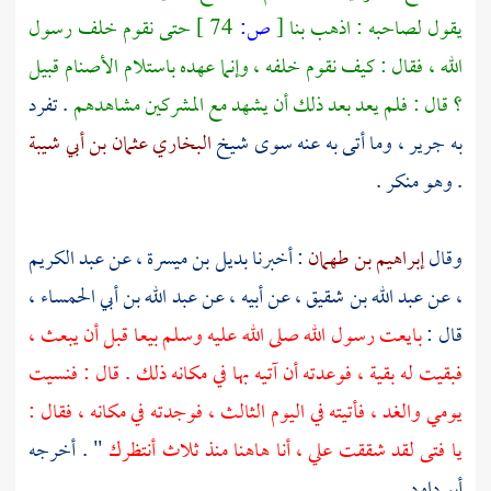
يقول لصاحبه : اذهب بنا
[
ص:
74 ]
حتى نقوم خلف رسول
الله ، فقال : كيف نقوم خلفه ، وإنما عهده باستلام الأصنام قبيل
؟ قال : فلم يعد بعد ذلك أن يشهد مع المشركين مشاهدهم
. تفرد
به
جرير ،
وما أتى به عنه سوى شيخ
البخاري
عثمان بن أبي شيبة
. وهو منكر .
وقال
إبراهيم بن طهمان
: أخبرنا
بديل بن ميسرة ،
عن
عبد الكريم
،
عن
عبد الله بن شقيق ،
عن أبيه ، عن
عبد الله بن أبي الحمساء ،
قال :
بايعت رسول الله صلى الله عليه وسلم بيعا قبل أن يبعث ،
فبقيت له بقية ، فوعدته أن آتيه بها في مكانه ذلك . قال : فنسيت
يومي والغد ، فأتيته في اليوم الثالث ، فوجدته في مكانه ، فقال :
يا فتى لقد شققت علي ، أنا هاهنا منذ ثلاث أنتظرك
" . أخرجه
أبو داود
.