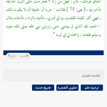
أعناق قومك ، قال : فهل من زاد ؟ فخرجت حتى أتيت
خديجة
فأخبرتها ،
[
ص:
75 ]
فقالت : حريا أو خليقا أن لا يكون ذلك
، فهي أكبر كلمة تكلمت بها في أمري ، فأتيته بالزاد ، فأخذه وقال
: الحمد لله الذي لم يمتني حتى زودني نبي الله صلى الله عليه
وسلم طعاما ، وحمله لي في ثوبه
" .
السابق
التالي
الخدمات العلمية
ترجمة علم
عناوين الشجرة
تخريج حديث