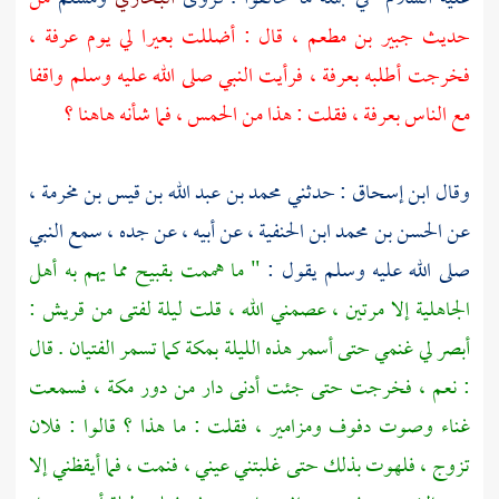
حديث
جبير بن مطعم ،
قال : أضللت بعيرا لي يوم
عرفة ،
فخرجت أطلبه
بعرفة ،
فرأيت النبي صلى الله عليه وسلم واقفا
مع الناس
بعرفة ،
فقلت : هذا من الحمس ، فما شأنه هاهنا ؟
وقال
ابن إسحاق
: حدثني
محمد بن عبد الله بن قيس بن مخرمة ،
عن
الحسن بن محمد ابن الحنفية ،
عن أبيه ، عن جده ، سمع النبي
صلى الله عليه وسلم يقول :
" ما هممت بقبيح مما يهم به أهل
الجاهلية إلا مرتين ، عصمني الله ، قلت ليلة لفتى من
قريش
:
أبصر لي غنمي حتى أسمر هذه الليلة
بمكة
كما تسمر الفتيان . قال
: نعم ، فخرجت حتى جئت أدنى دار من دور
مكة ،
فسمعت
غناء وصوت دفوف ومزامير ، فقلت : ما هذا ؟ قالوا : فلان
تزوج ، فلهوت بذلك حتى غلبتني عيني ، فنمت ، فما أيقظني إلا