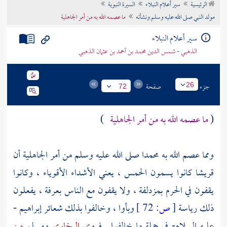
الرئيسية
سير أعلام النبلاء
السيرة النبوية
تراجم الأعلام
مولد النبي صلى الله عليه وسلم ونشأته
ما عصمه الله به من أمر الجاهلية
سير أعلام النبلاء
الذهبي - شمس الدين محمد بن أحمد بن عثمان الذهبي
جزء
صفحة
26
72
(
ما عصمه الله به من أمر الجاهلية
)
ومما عصم الله به
محمدا
صلى الله عليه وسلم من أمر الجاهلية أن
قريشا
كانوا يسمون الحمس ، يعني الأشداء الأقوياء ، وكانوا
يقفون في
الحرم
بمزدلفة ،
ولا يقفون مع الناس
بعرفة ،
يفعلون
ذلك رياسة
[
ص:
72 ]
وبأوا ، وخالفوا بذلك شعائر
إبراهيم
-
عليه السلام- في جملة ما خالفوا . فروى
البخاري
ومسلم
من