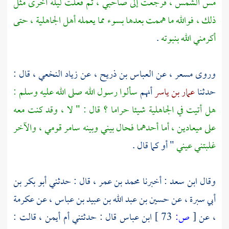
مس الشمس ، فرجعت إلى صاحبي ، ثم فعلت ليلة أخرى مثل
ذلك ، فوالله ما هممت بعدها بسوء مما يعمله أهل الجاهلية ، حتى
أكرمني الله بنبوته
.
وروى
مسعر ،
عن
العباس بن ذريح ،
عن
زياد النخعي ،
قال :
حدثنا
عمار بن ياسر
أنهم
سألوا رسول الله صلى الله عليه وسلم :
هل أتيت في الجاهلية شيئا حراما ؟ قال : " لا ، وقد كنت معه
على ميعادين ، أما أحدهما فحال بيني وبينه سامر قومي ، والآخر
غلبتني عيني
" أو كما قال .
وقال
ابن سعد
: أخبرنا
محمد بن عمر ،
قال : حدثني
أبو بكر بن
أبي سبرة ،
عن
حسين بن عبد الله بن عبيد بن عباس ،
عن
عكرمة
،
عن
[
ص:
73 ]
ابن عباس
قال : حدثتني
أم أيمن ،
قالت :