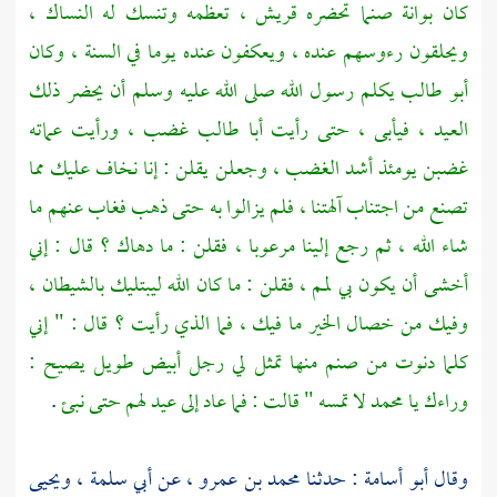
كان بوانة صنما تحضره
قريش ،
تعظمه وتنسك له النساك ،
ويحلقون رءوسهم عنده ، ويعكفون عنده يوما في السنة ، وكان
أبو طالب
يكلم رسول الله صلى الله عليه وسلم أن يحضر ذلك
العيد ، فيأبى ، حتى رأيت
أبا طالب
غضب ، ورأيت عماته
غضبن يومئذ أشد الغضب ، وجعلن يقلن : إنا نخاف عليك مما
تصنع من اجتناب آلهتنا ، فلم يزالوا به حتى ذهب فغاب عنهم ما
شاء الله ، ثم رجع إلينا مرعوبا ، فقلن : ما دهاك ؟ قال : إني
أخشى أن يكون بي لمم ، فقلن : ما كان الله ليبتليك بالشيطان ،
وفيك من خصال الخير ما فيك ، فما الذي رأيت ؟ قال : " إني
كلما دنوت من صنم منها تمثل لي رجل أبيض طويل يصيح :
وراءك يا
محمد
لا تمسه " قالت : فما عاد إلى عيد لهم حتى نبئ
.
وقال
أبو أسامة
: حدثنا
محمد بن عمرو ،
عن
أبي سلمة ،
ويحيى