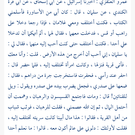
عمرو العنقزي
: أخبرنا
إسرائيل ،
عن
أبي إسحاق ،
عن
أبي قرة
الكندي ،
عن
سلمان ،
قال : كان أبي من الأساورة فأسلمني
الكتاب ، فكنت أختلف ومعي غلامان ، فإذا رجعا دخلا على
راهب أو قس ، فدخلت معهما ، فقال لهما ، ألم أنهكما أن تدخلا
علي أحدا . فكنت أختلف حتى كنت أحب إليه منهما ، فقال لي :
يا
سلمان ،
إني أحب أن أخرج من هذه الأرض . قلت : وأنا معك
. فأتى قرية فنزلها ، وكانت امرأة تختلف إليه ، فلما حضر قال :
احفر عند رأسي ، فحفرت فاستخرجت جرة من دراهم ، فقال :
ضعها على صدري ، فجعل يضرب بيده على صدره ويقول : ويل
للقنائين! قال : ومات فاجتمع القسيسون والرهبان ، وهممت أن
أحتمل المال ، ثم إن الله عصمني ، فقلت للرهبان ، فوثب شباب
من أهل القرية ، فقالوا : هذا مال أبينا كانت سريته تختلف إليه ،
فقلت لأولئك : دلوني على عالم أكون معه . قالوا : ما نعلم أحدا