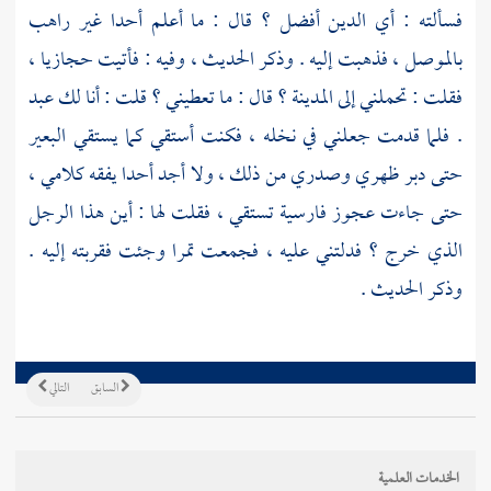
فسألته : أي الدين أفضل ؟ قال : ما أعلم أحدا غير راهب
بالموصل ،
فذهبت إليه . وذكر الحديث ، وفيه : فأتيت حجازيا ،
فقلت : تحملني إلى
المدينة ؟
قال : ما تعطيني ؟ قلت : أنا لك عبد
. فلما قدمت جعلني في نخله ، فكنت أستقي كما يستقي البعير
حتى دبر ظهري وصدري من ذلك ، ولا أجد أحدا يفقه كلامي ،
حتى جاءت عجوز فارسية تستقي ، فقلت لها : أين هذا الرجل
الذي خرج ؟ فدلتني عليه ، فجمعت تمرا وجئت فقربته إليه .
وذكر الحديث .
السابق
التالي
الخدمات العلمية