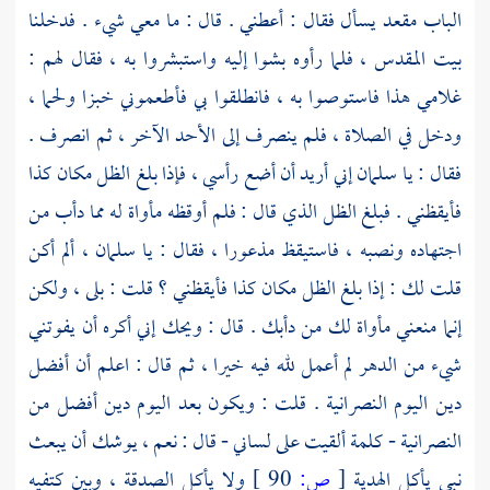
الباب مقعد يسأل فقال : أعطني . قال : ما معي شيء . فدخلنا
بيت المقدس ، فلما رأوه بشوا إليه واستبشروا به ، فقال لهم :
غلامي هذا فاستوصوا به ، فانطلقوا بي فأطعموني خبزا ولحما ،
ودخل في الصلاة ، فلم ينصرف إلى الأحد الآخر ، ثم انصرف .
فقال : يا
سلمان
إني أريد أن أضع رأسي ، فإذا بلغ الظل مكان كذا
فأيقظني . فبلغ الظل الذي قال : فلم أوقظه مأواة له مما دأب من
اجتهاده ونصبه ، فاستيقظ مذعورا ، فقال : يا
سلمان ،
ألم أكن
قلت لك : إذا بلغ الظل مكان كذا فأيقظني ؟ قلت : بلى ، ولكن
إنما منعني مأواة لك من دأبك . قال : ويحك إني أكره أن يفوتني
شيء من الدهر لم أعمل لله فيه خيرا ، ثم قال : اعلم أن أفضل
دين اليوم النصرانية . قلت : ويكون بعد اليوم دين أفضل من
النصرانية - كلمة ألقيت على لساني - قال : نعم ، يوشك أن يبعث
نبي يأكل الهدية
[
ص:
90 ]
ولا يأكل الصدقة ، وبين كتفيه