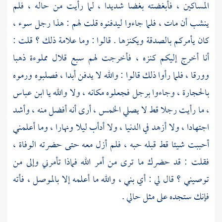
المساكين ، فأبغضته بغضا شديدا ، لما رأيت من حاله ، فلم
ينشب أن مات ، فلما جاءوا ليدفنوه قلت لهم : هذا رجل سوء ،
كان يأمركم بالصدقة ويكنزها . قالوا : وما علامة ذلك ؟ قلت :
أنا أخرج إليكم كنزه ، فأخرجت لهم سبع قلال مملوءة ذهبا
وورقا ، فلما رأوا ذلك قالوا : والله لا يدفن أبدا ، فصلبوه ورموه
بالحجارة ، وجاءوا برجل فجعلوه مكانه ، ولا والله يا
ابن عباس
،
ما رأيت رجلا قط لا يصلي الخمس ، أرى أنه أفضل منه ، وأشد
اجتهادا ، ولا أزهد في الدنيا ، ولا أدأب ليلا ونهارا ، وما أعلمني
أحببت شيئا قط قبله حبه ، فلم أزل معه حتى حضرته الوفاة ،
فقلت : قد حضرك ما ترى من أمر الله فماذا تأمرني وإلى من
توصيني ؟ قال لي : أي بني ، والله ما أعلمه إلا
بالموصل ،
فأته
فإنك ستجده على مثل حالي .