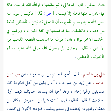
ذلك النخل . قال : فدعا لي ، ثم سقيتها ، فوالله لقد غرست مائة
فما غادرت منها نخلة إلا نبتت ،
[
ص:
92 ]
فأتيت رسول الله
صلى الله عليه وسلم فأخبرته أن النخل قد نبتن ، فأعطاني قطعة
من ذهب ، فانطلقت بها فوضعتها في كفة الميزان ، ووضع في
الجانب الآخر نواة ، قال : فوالله ما استعلت القطعة الذهب من
الأرض ، قال : وجئت إلى رسول الله صلى الله عليه وسلم
فأخبرته ، فأعتقني
.
علي بن عاصم ،
قال : أخبرنا
حاتم بن أبي صغيرة ،
عن
سماك بن
حرب ،
عن
زيد بن صوحان ،
أن رجلين من
أهل الكوفة
كانا
صديقين ولهما إخاء ، وقد أحبا أن يسمعا حديثك كيف أول
إسلامك ؟ قال : فقال
سلمان
: كنت يتيما من
رامهرمز ،
وكان
ابن
دهقان رامهرمز
يختلف إلى معلم يعلمه ، فلزمته لأكون في كنفه ،