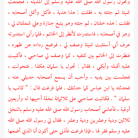
وتحول رسول الله صلى الله عليه وسلم إلى
المدينة ،
فجمعت
شيئا ثم جئته به ، فقلت : هذا هدية ، فأكل وأكل أصحابه ،
فقلت : هذه خلتان ، ثم جئته وهو يتبع جنازة وعلي شملتان لي ،
وهو في أصحابه ، فاستدرت لأنظر إلى الخاتم ، فلما رآني استدبرته
عرف أني أستثبت شيئا وصف لي ، فوضع رداءه عن ظهره ،
فنظرت إلى الخاتم بين كتفيه ، كما وصف لي صاحبي ، فأكببت
عليه أقبله وأبكي ، فقال : تحول يا
سلمان
هكذا . فتحولت ،
فجلست بين يديه ، وأحب أن يسمع أصحابه حديثي عنه ،
فحدثته يا
ابن عباس
كما حدثتك . فلما فرغت قال : " كاتب يا
سلمان
" . فكاتبت صاحبي على ثلاثمائة نخلة أحييها له وأربعين
أوقية ، فأعانني أصحاب رسول الله صلى الله عليه وسلم بالنخل
ثلاثين ودية وعشرين ودية وعشر ، فقال لي رسول الله صلى الله
عليه وسلم فقر لها ، فإذا فرغت فآذني حتى أكون أنا الذي أضعها