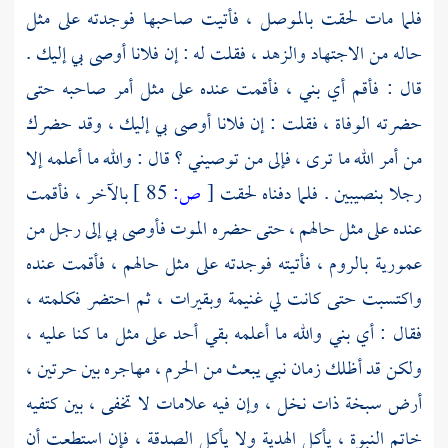
فلما مات لحقت
بالموصل ،
فأتيت صاحبها فوجدته على مثل
حاله من الاجتهاد والزهد ، فقلت له : إن فلانا أوصى بي إليك .
قال : فأقم أي بني ، فأقمت عنده على مثل أمر صاحبه حتى
حضرته الوفاة ، فقلت : إن فلانا أوصى بي إليك ، وقد حضرك
من أمر الله ما ترى ، فإلى من توصيني ؟ قال : والله ما أعلمه إلا
رجلا
بنصيبين
. فلما دفناه لحقت
[
ص:
85 ]
بالآخر ، فأقمت
عنده على مثل حالهم ، حتى حضره الموت فأوصى بي إلى رجل من
عمورية
بالروم ،
فأتيته فوجدته على مثل حالهم ، فأقمت عنده
واكتسبت حتى كانت لي غنيمة وبقيرات ، ثم احتضر فكلمته ،
فقال : أي بني والله ما أعلمه بقي أحد على مثل ما كنا عليه ،
ولكن قد أظلك زمان نبي يبعث من
الحرم ،
مهاجره بين حرتين ،
أرض سبخة ذات نخل ، وإن فيه علامات لا تخفى ، بين كتفيه
خاتم النبوة ، يأكل الهدية ولا يأكل الصدقة ، فإن استطعت أن