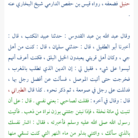
حنبل
فضعفه ، رواه
قيس بن حفص الدارمي شيخ البخاري
عنه
.
وقال
عبد الله بن عبد القدوس
: حدثنا
عبيد المكتب ،
قال :
أخبرنا
أبو الطفيل ،
قال : حدثني
سلمان ،
قال : كنت من
أهل
جي ،
وكان أهل قريتي يعبدون الخيل البلق ، فكنت أعرف أنهم
ليسوا على شيء ، فقيل لي : إن الدين الذي تطلب
بالمغرب ،
فخرجت حتى أتيت
الموصل ،
فسألت عن أفضل رجل بها ،
فدللت على رجل في صومعة ، ثم ذكر نحوه . كذا قال
الطبراني ،
قال : وقال في آخره :
فقلت لصاحبي : بعني نفسي . قال : على أن
تنبت لي مائة نخلة ، فإذا نبتن جئتني بوزن نواة من ذهب . فأتيت
رسول الله صلى الله عليه وسلم فأخبرته ، فقال : اشتر نفسك
بالذي سألك ، وائتني بدلو من ماء النهر التي كنت تسقي منها