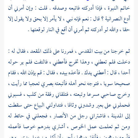
خاتم النبوة ، فإذا أدركته فاتبعه وصدقه . قلت : وإن أمرني أن
أدع النصرانية ؟ قال : نعم فإنه نبي ، لا يأمر إلا بحق ولا يقول إلا
حقا ، والله لو أدركته ثم أمرني أن أقع في النار لوقعتها .
ثم خرجنا من
بيت المقدس ،
فمررنا على ذلك المقعد ، فقال له :
دخلت فلم تعطني ، وهذا تخرج فأعطني ، فالتفت فلم ير حوله
أحدا ، قال : أعطني يدك . فأخذه بيده ، فقال : قم بإذن الله ، فقام
صحيحا سويا ، فتوجه نحو أهله فأتبعته بصري تعجبا مما رأيت ،
وخرج صاحبي مسرعا وتبعته ، فتلقاني رفقة من
كلب ،
فسبوني
فحملوني على بعير وشدوني وثاقا ، فتداولني البياع حتى سقطت
إلى
المدينة ،
فاشتراني رجل من الأنصار ، فجعلني في حائط له
ومن ثم تعلمت عمل الخوص ، أشتري بدرهم خوصا فأعمله
فأبيعه بدرهمين ، فأنفق درهما ، أحب أن آكل من عمل يدي . وهو