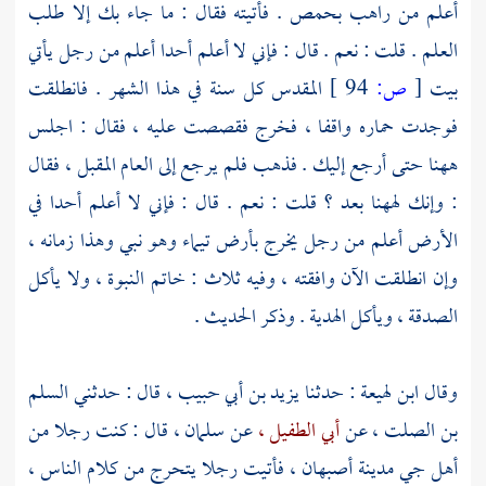
أعلم من راهب
بحمص
. فأتيته فقال : ما جاء بك إلا طلب
العلم . قلت : نعم . قال : فإني لا أعلم أحدا أعلم من رجل يأتي
بيت
[
ص:
94 ]
المقدس
كل سنة في هذا الشهر . فانطلقت
فوجدت حماره واقفا ، فخرج فقصصت عليه ، فقال : اجلس
ههنا حتى أرجع إليك . فذهب فلم يرجع إلى العام المقبل ، فقال
: وإنك لههنا بعد ؟ قلت : نعم . قال : فإني لا أعلم أحدا في
الأرض أعلم من رجل يخرج بأرض
تيماء
وهو نبي وهذا زمانه ،
وإن انطلقت الآن وافقته ، وفيه ثلاث : خاتم النبوة ، ولا يأكل
الصدقة ، ويأكل الهدية . وذكر الحديث .
وقال
ابن لهيعة
: حدثنا
يزيد بن أبي حبيب ،
قال : حدثني
السلم
بن الصلت ،
عن
أبي الطفيل ،
عن
سلمان ،
قال : كنت رجلا من
أهل جي
مدينة
أصبهان ،
فأتيت رجلا يتحرج من كلام الناس ،