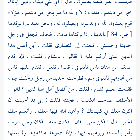
فجلست أنظر كيف يفعلون . قال : أي بني دينك ودين آبائك
خير من دينهم . فقلت : لا والله ما هو بخير من دينهم ، هؤلاء
قوم يعبدون الله ، ويدعونه ويصلون له ، ونحن نعبد نارا نوقدها
[
ص:
84 ]
بأيدينا ، إذا تركناها ماتت . فخاف فجعل في رجلي
حديدا وحبسني ، فبعثت إلى
النصارى
فقلت : أين أصل هذا
الدين الذي أراكم عليه ؟ فقالوا :
بالشام
. فقلت : فإذا قدم
عليكم من هناك ناس فآذنوني . قالوا : نفعل . فقدم عليهم ناس
من تجارتهم فآذنوني بهم ، فطرحت الحديد من رجلي ولحقت بهم ،
فقدمت معهم
الشام ،
فقلت : من أفضل أهل هذا الدين ؟ قالوا :
الأسقف صاحب الكنيسة . فجئته فقلت : إني قد أحببت أن
أكون معك في كنيستك ؟ وأعبد الله فيها معك ، وأتعلم منك
الخير . قال : فكن معي . قال : فكنت معه ، فكان رجل سوء ،
يأمر بالصدقة ويرغبهم فيها ، فإذا جمعوها له اكتنزها ولم يعطها