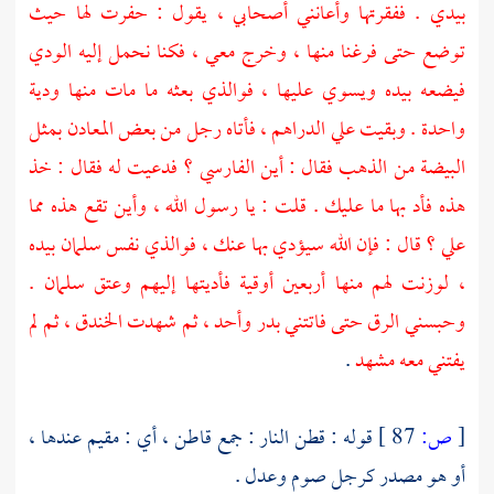
بيدي . ففقرتها وأعانني أصحابي ، يقول : حفرت لها حيث
توضع حتى فرغنا منها ، وخرج معي ، فكنا نحمل إليه الودي
فيضعه بيده ويسوي عليها ، فوالذي بعثه ما مات منها ودية
واحدة . وبقيت علي الدراهم ، فأتاه رجل من بعض المعادن بمثل
البيضة من الذهب فقال : أين الفارسي ؟ فدعيت له فقال : خذ
هذه فأد بها ما عليك . قلت : يا رسول الله ، وأين تقع هذه مما
علي ؟ قال : فإن الله سيؤدي بها عنك ، فوالذي نفس
سلمان
بيده
، لوزنت لهم منها أربعين أوقية فأديتها إليهم وعتق
سلمان
.
وحبسني الرق حتى فاتتني بدر وأحد ، ثم شهدت الخندق ، ثم لم
يفتني معه مشهد
.
[
ص:
87 ]
قوله : قطن النار : جمع قاطن ، أي : مقيم عندها ،
أو هو مصدر كرجل صوم وعدل .