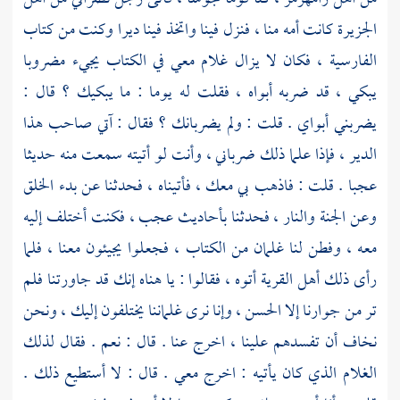
الجزيرة
كانت أمه منا ، فنزل فينا واتخذ فينا ديرا وكنت من كتاب
الفارسية ، فكان لا يزال غلام معي في الكتاب يجيء مضروبا
يبكي ، قد ضربه أبواه ، فقلت له يوما : ما يبكيك ؟ قال :
يضربني أبواي . قلت : ولم يضربانك ؟ فقال : آتي صاحب هذا
الدير ، فإذا علما ذلك ضرباني ، وأنت لو أتيته سمعت منه حديثا
عجبا . قلت : فاذهب بي معك ، فأتيناه ، فحدثنا عن بدء الخلق
وعن الجنة والنار ، فحدثنا بأحاديث عجب ، فكنت أختلف إليه
معه ، وفطن لنا غلمان من الكتاب ، فجعلوا يجيئون معنا ، فلما
رأى ذلك أهل القرية أتوه ، فقالوا : يا هناه إنك قد جاورتنا فلم
تر من جوارنا إلا الحسن ، وإنا نرى غلماننا يختلفون إليك ، ونحن
نخاف أن تفسدهم علينا ، اخرج عنا . قال : نعم . فقال لذلك
الغلام الذي كان يأتيه : اخرج معي . قال : لا أستطيع ذلك .