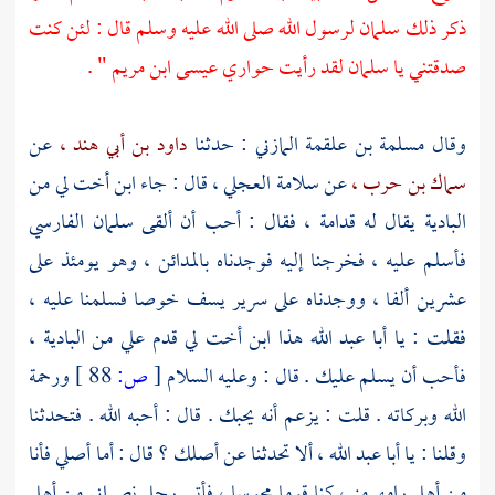
ذكر ذلك
سلمان
لرسول الله صلى الله عليه وسلم قال : لئن كنت
صدقتني يا
سلمان
لقد رأيت حواري
عيسى ابن مريم
" .
وقال
مسلمة بن علقمة المازني
: حدثنا
داود بن أبي هند ،
عن
سماك بن حرب ،
عن
سلامة العجلي ،
قال : جاء ابن أخت لي من
البادية يقال له
قدامة ،
فقال : أحب أن ألقى
سلمان الفارسي
فأسلم عليه ، فخرجنا إليه فوجدناه
بالمدائن ،
وهو يومئذ على
عشرين ألفا ، ووجدناه على سرير يسف خوصا فسلمنا عليه ،
فقلت : يا
أبا عبد الله
هذا ابن أخت لي قدم علي من البادية ،
فأحب أن يسلم عليك . قال : وعليه السلام
[
ص:
88 ]
ورحمة
الله وبركاته . قلت : يزعم أنه يحبك . قال : أحبه الله . فتحدثنا
وقلنا : يا
أبا عبد الله ،
ألا تحدثنا عن أصلك ؟ قال : أما أصلي فأنا
من
أهل رامهرمز ،
كنا قوما مجوسا ، فأتى رجل نصراني من
أهل