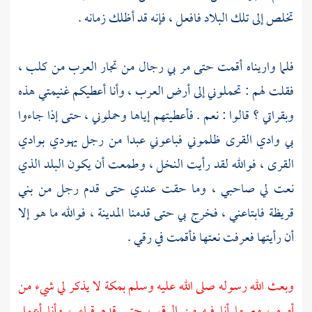
تخلص إلى تلك البلاد فافعل ، فإنه قد أظلك زمانه .
فلما واريناه أقمت حتى مر بي رجال من تجار العرب من
كلب ،
فقلت لهم : تحملوني إلى أرض العرب ، وأنا أعطيكم غنيمتي هذه
وبقراتي ؟ قالوا : نعم . فأعطيتهم إياها وحملوني ، حتى إذا جاءوا
بي
وادي القرى
ظلموني فباعوني عبدا من رجل يهودي
بوادي
القرى ،
فوالله لقد رأيت النخل ، وطمعت أن يكون البلد الذي
نعت لي صاحبي ، وما حقت عندي حتى قدم رجل من
بني
قريظة
فابتاعني ، فخرج بي حتى قدمنا
المدينة ،
فوالله ما هو إلا
أن رأيتها فعرفت نعتها فأقمت في رقي .
وبعث الله رسوله صلى الله عليه وسلم
بمكة
لا يذكر لي شيء من
أمره ، مع ما أنا فيه من الرق ، حتى قدم
قباء ،
وأنا أعمل