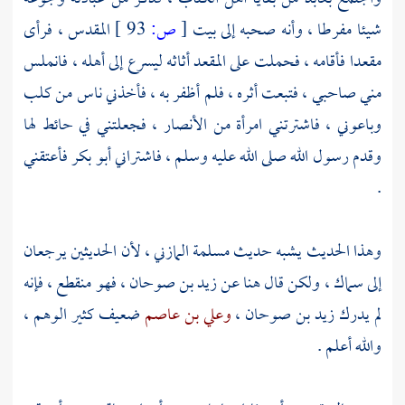
شيئا مفرطا ، وأنه صحبه إلى
بيت
[
ص:
93 ]
المقدس ،
فرأى
مقعدا فأقامه ، فحملت على المقعد أثاثه ليسرع إلى أهله ، فانملس
مني صاحبي ، فتبعت أثره ، فلم أظفر به ، فأخذني ناس من
كلب
وباعوني ، فاشترتني امرأة من الأنصار ، فجعلتني في حائط لها
وقدم رسول الله صلى الله عليه وسلم ، فاشتراني
أبو بكر
فأعتقني
.
وهذا الحديث يشبه حديث
مسلمة المازني ،
لأن الحديثين يرجعان
إلى
سماك ،
ولكن قال هنا عن
زيد بن صوحان ،
فهو منقطع ، فإنه
لم يدرك
زيد بن صوحان ،
وعلي بن عاصم
ضعيف كثير الوهم ،
والله أعلم .