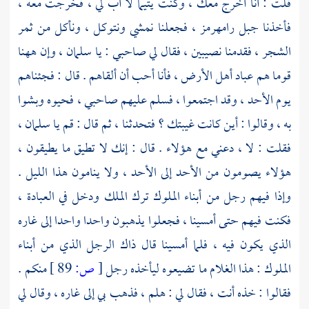
قلت : أنا أخرج معك ، وكنت يتيما لا أب لي ، فخرجت معه ،
فأخذنا جبل رامهرمز ، فجعلنا نمشي ونتوكل ، ونأكل من ثمر
الشجر ، فقدمنا
نصيبين ،
فقال لي صاحبي : يا
سلمان ،
وإن ههنا
قوما هم عباد أهل الأرض ، فأنا أحب أن ألقاهم . قال : فجئناهم
يوم الأحد ، وقد اجتمعوا ، فسلم عليهم صاحبي ، فحيوه وبشوا
به ، وقالوا : أين كانت غيبتك ؟ فتحدثنا ، ثم قال : قم يا
سلمان ،
فقلت : لا ، دعني مع هؤلاء . قال : إنك لا تطيق ما يطيقون ،
هؤلاء يصومون من الأحد إلى الأحد ، ولا ينامون هذا الليل .
وإذا فيهم رجل من أبناء الملوك ترك الملك ودخل في العبادة ،
فكنت فيهم حتى أمسينا ، فجعلوا يذهبون واحدا واحدا إلى غاره
الذي يكون فيه ، فلما أمسينا قال ذاك الرجل الذي من أبناء
الملوك : هذا الغلام ما تضيعوه ليأخذه رجل
[
ص:
89 ]
منكم .
فقالوا : خذه أنت ، فقال لي : هلم ، فذهب بي إلى غاره ، وقال لي