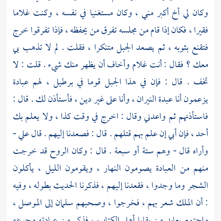
وكان لي أخ أكبر مني ، وكان مستغنيا في نفسه ، وكنت غلاما
فقيرا ، فكان إذا قام من مجلسه تفرق من يحفظه ، فإذا تفرقوا خرج
فتقنع بثوبه ، ثم يصعد الجبل متنكرا ، فقلت . لم لا تذهب بي
معك ؟ فقال : أنت غلام وأخاف أن يظهر منك شيء . قلت : لا
تخف . قال : فإن في هذا الجبل قوما في برطيل ، لهم عبادة
يزعمون أنا عبدة النيران ، وأنا على غير دين ، فأستأذن لك . قال :
فاستأذنهم ثم واعدني وقال : اخرج في وقت كذا ، ولا يعلم بك
أحد ، فإن أبي إن علم بهم قتلهم . قال : فصعدنا إليهم . قال علي -
وأراه قال - وهم ستة أو سبعة . قال : وكان الروح قد خرجت
منهم من العبادة يصومون النهار ، ويقومون الليل ، يأكلون
الشجر وما وجدوا ، فقعدنا إليهم ، فذكرنا الحديث بطوله ، وفيه
: أن الملك شعر بهم ، فخرجوا ، وصحبهم
سلمان
إلى
الموصل ،
واجتمع بعابد من بقايا أهل الكتاب ، فذكر من عبادته وجوعه