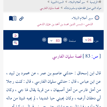
الرئيسية
سير أعلام النبلاء
السيرة النبوية
تراجم الأعلام
مولد النبي صلى الله عليه وسلم ونشأته
قصة سلمان الفارسي
سير أعلام النبلاء
الذهبي - شمس الدين محمد بن أحمد بن عثمان الذهبي
جزء
صفحة
26
83
[
ص:
83 ]
قصة
سلمان الفارسي
قال
ابن إسحاق
: حدثني
عاصم بن عمر ،
عن
محمود بن لبيد ،
عن
ابن عباس ،
قال : حدثني
سلمان الفارسي ،
قال : كنت رجلا
من
أهل فارس
من
أهل أصبهان ،
من قرية يقال لها
جي ،
وكان
أبي دهقان
أرضه ، وكان يحبني حبا شديدا ، لم يحبه شيئا من ماله
ولا ولده ، فما زال به حبه إياي حتى حبسني في البيت كما تحبس