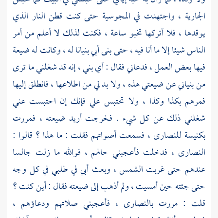
الجارية ، واجتهدت في المجوسية حتى كنت قطن النار الذي
يوقدها ، فلا أتركها تخبو ساعة ، فكنت لذلك لا أعلم من أمر
الناس شيئا إلا ما أنا فيه ، حتى بنى أبي بنيانا له ، وكانت له ضيعة
فيها بعض العمل ، فدعاني فقال : أي بني ، إنه قد شغلني ما ترى
من بنياني عن ضيعتي هذه ، ولا بد لي من اطلاعها ، فانطلق إليها
فمرهم بكذا وكذا ، ولا تحتبس علي فإنك إن احتبست عني
شغلني ذلك عن كل شيء . فخرجت أريد ضيعته ، فمررت
بكنيسة
للنصارى ،
فسمعت أصواتهم فقلت : ما هذا ؟ قالوا :
النصارى ،
فدخلت فأعجبني حالهم ، فوالله ما زلت جالسا
عندهم حتى غربت الشمس ، وبعث أبي في طلبي في كل وجه
حتى جئته حين أمسيت ، ولم أذهب إلى ضيعته فقال : أين كنت ؟
قلت : مررت
بالنصارى ،
فأعجبني صلاتهم ودعاؤهم ،