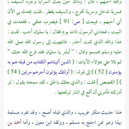
والله أحبهم ، قال : وذاك حين بعث السرايا وجرد السيف ،
فسرية تدخل وسرية تخرج ، والسيف يقطر . قلت يحدث بي الآن
أني أحبهم ، فيبعث
[
ص:
91 ]
فيضرب عنقي ، فقعدت في
البيت ، فجاءني الرسول ذات يوم فقال : يا
سلمان
أجب . قلت :
هذا والله الذي كنت أحذر . فانتهيت إلى رسول الله صلى الله
عليه وسلم فتبسم وقال : " أبشر يا
سلمان
فقد فرج الله عنك "
ثم تلا علي هؤلاء الآيات : (
الذين آتيناهم الكتاب من قبله هم به
يؤمنون
( 52 ) ) إلى قوله : (
أولئك يؤتون أجرهم مرتين
( 54 )
) [ القصص ] قلت : والذي بعثك بالحق ، لقد سمعته يقول : لو
أدركته فأمرني أن أقع في النار لوقعتها
.
هذا حديث منكر غريب ، والذي قبله أصح ، وقد تفرد
مسلمة
بهذا وهو ممن احتج به
مسلم ،
ووثقه
ابن معين ،
وأما
أحمد بن