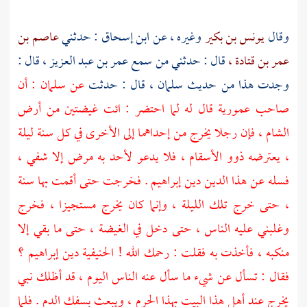
وقال
يونس بن بكير
وغيره ، عن
ابن إسحاق
: حدثني
عاصم بن
عمر بن قتادة ،
قال : حدثني من سمع
عمر بن عبد العزيز ،
قال :
وجدت هذا من حديث
سلمان ،
قال : حدثت
عن
سلمان
: أن
صاحب
عمورية
قال له لما احتضر : ائت غيضتين من أرض
الشام ،
فإن رجلا يخرج من إحداهما إلى الأخرى في كل سنة ليلة
، يعترضه ذوو الأسقام ، فلا يدعو لأحد به مرض إلا شفي ،
فسله عن هذا الدين دين
إبراهيم
. فخرجت حتى أقمت بها سنة
، حتى خرج تلك الليلة ، وإنما كان يخرج مستجيزا ، فخرج
وغلبني عليه الناس ، حتى دخل في الغيضة ، حتى ما بقي إلا
منكبه ، فأخذت به فقلت : رحمك الله ! الحنيفية دين
إبراهيم ؟
فقال : تسأل عن شيء ما سأل عنه الناس اليوم ، قد أظلك نبي
يخرج عند أهل هذا البيت بهذا
الحرم ،
ويبعث بسفك الدم . فلما