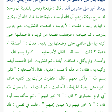
يومئذ أمير على عشرين ألفا .
قال : فبلغنا ونحن
بالمدينة
أن رجلا
قد خرج
بمكة
يزعم أن الله أرسله ، فمكثنا ما شاء الله أن نمكث
، فهاجر إلينا ، فقلت : لأجربنه ، فذهبت فاشتريت لحم جزور
بدرهم ، ثم طبخته ، فجعلت قصعة من ثريد ، فاحتملتها حتى
أتيته بها على عاتقي حتى وضعتها بين يديه . فقال : " أصدقة أم
هدية ؟ قلت : صدقة . فقال لأصحابه : " كلوا بسم الله "
وأمسك ولم يأكل ، فمكثت أياما ، ثم اشتريت لحما فأصنعه أيضا
وأتيته به ، فقال : ما هذه ؟ قلت : هدية . فقال لأصحابه : " كلوا
بسم الله " وأكل معهم . قال : فنظرت فرأيت بين كتفيه خاتم
النبوة مثل بيضة الحمامة ، فأسلمت ، ثم قلت له : يا رسول الله
أي قوم النصارى ؟ قال : " لا خير فيهم " . ثم سألته بعد أيام
قال : " لا خير فيهم ولا فيمن يحبهم " . قلت في نفسي : فأنا