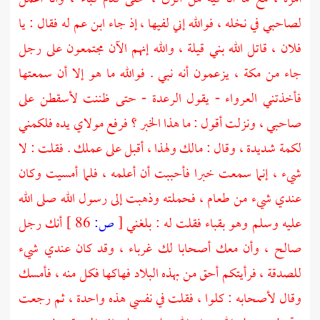
لصاحبي في نخله ، فوالله إني لفيها ، إذ جاء ابن عم له فقال : يا
فلان ، قاتل الله
بني قيلة ،
والله إنهم الآن مجتمعون على رجل
جاء من
مكة ،
يزعمون أنه نبي . فوالله ما هو إلا أن سمعتها
فأخذتني العرواء - يقول الرعدة - حتى ظننت لأسقطن على
صاحبي ، ونزلت أقول : ما هذا الخبر ؟ فرفع مولاي يده فلكمني
لكمة شديدة ، وقال : مالك ولهذا ، أقبل على عملك . فقلت : لا
شيء ، إنما سمعت خبرا فأحببت أن أعلمه ، فلما أمسيت وكان
عندي شيء من طعام ، فحملته وذهبت إلى رسول الله صلى الله
عليه وسلم وهو
بقباء
فقلت له : بلغني
[
ص:
86 ]
أنك رجل
صالح ، وأن معك أصحابا لك غرباء ، وقد كان عندي شيء
للصدقة ، فرأيتكم أحق من بهذه البلاد فهاكها فكل منه ، فأمسك
وقال لأصحابه : كلوا ، فقلت في نفسي هذه واحدة ، ثم رجعت