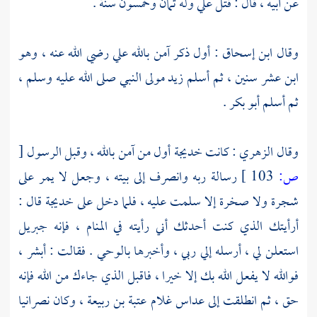
عن أبيه ، قال : قتل
علي
وله ثمان وخمسون سنة .
وقال
ابن إسحاق
: أول ذكر آمن بالله
علي
رضي الله عنه ، وهو
ابن عشر سنين ، ثم أسلم
زيد
مولى النبي صلى الله عليه وسلم ،
ثم أسلم
أبو بكر
.
وقال
الزهري
: كانت
خديجة
أول من آمن بالله ، وقبل الرسول
[
ص:
103 ]
رسالة ربه وانصرف إلى بيته ، وجعل لا يمر على
شجرة ولا صخرة إلا سلمت عليه ، فلما دخل على
خديجة
قال :
أرأيتك الذي كنت أحدثك أني رأيته في المنام ، فإنه
جبريل
استعلن لي ، أرسله إلي ربي ، وأخبرها بالوحي . فقالت : أبشر ،
فوالله لا يفعل الله بك إلا خيرا ، فاقبل الذي جاءك من الله فإنه
حق ، ثم انطلقت إلى
عداس غلام عتبة بن ربيعة ،
وكان نصرانيا