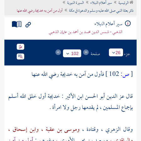
الرئيسية
سير أعلام النبلاء
السيرة النبوية
تراجم الأعلام
ذكر بعثة النبي صلى الله عليه وسلم والدعوة في مكة
أول من آمن به خديجة رضي الله عنها
سير أعلام النبلاء
الذهبي - شمس الدين محمد بن أحمد بن عثمان الذهبي
جزء
صفحة
26
102
[
ص:
102 ]
فأول من آمن به
خديجة
رضي الله عنها
قال
عز الدين أبو الحسن ابن الأثير
:
خديجة
أول خلق الله أسلم
بإجماع المسلمين ، لم يقدمها رجل ولا امرأة .
وقال
الزهري ،
وقتادة ،
وموسى بن عقبة ،
وابن إسحاق ،
والواقدي ،
وسعيد بن يحيى الأموي ،
وغيرهم :
أول من آمن