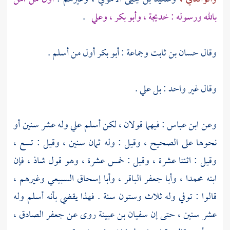
بالله ورسوله :
خديجة ،
وأبو بكر ،
وعلي
.
وقال
حسان بن ثابت
وجماعة :
أبو بكر
أول من أسلم .
وقال غير واحد : بل
علي
.
وعن
ابن عباس
: فيهما قولان ، لكن أسلم
علي
وله عشر سنين أو
نحوها على الصحيح ، وقيل : وله ثمان سنين ، وقيل : تسع ،
وقيل : اثنتا عشرة ، وقيل : خمس عشرة ، وهو قول شاذ ، فإن
ابنه
محمدا ،
وأبا جعفر الباقر ،
وأبا إسحاق السبيعي
وغيرهم ،
قالوا : توفي وله ثلاث وستون سنة . فهذا يقضي بأنه أسلم وله
عشر سنين ، حتى إن
سفيان بن عيينة
روى عن
جعفر الصادق ،