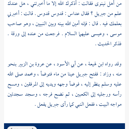
من
أهل نينوى
فقالت : أذكرك الله إلا ما أخبرتني ، هل عندك
علم من
جبريل ؟
فقال
عداس
: قدوس قدوس . قالت : أخبرني
بعلمك فيه . قال : فإنه أمين الله بينه وبين النبيين ، وهو صاحب
موسى ،
وعيسى
عليهما السلام . فرجعت من عنده إلى
ورقة
.
فذكر الحديث .
وقد رواه
ابن لهيعة ،
عن
أبي الأسود ،
عن
عروة بن الزبير
بنحو
منه ، وزاد : ففتح
جبريل
عينا من ماء فتوضأ ،
ومحمد
صلى الله
عليه وسلم ينظر إليه ، فوضأ وجهه ويديه إلى المرفقين ، ومسح
رأسه ورجليه إلى الكعبين ، ثم نضح فرجه ، وسجد سجدتين
مواجه البيت ، ففعل النبي كما رأى
جبريل
يفعل .