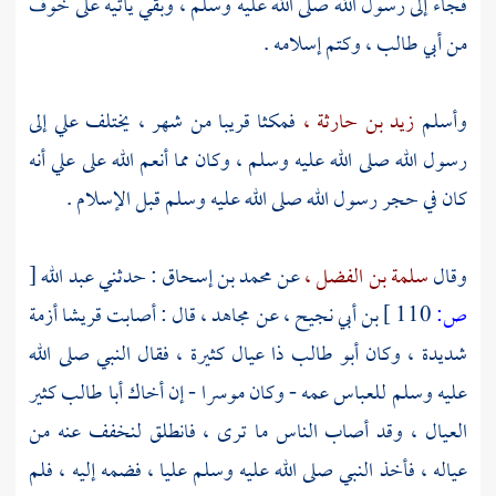
فجاء إلى رسول الله صلى الله عليه وسلم ، وبقي يأتيه على خوف
من
أبي طالب ،
وكتم إسلامه .
وأسلم
زيد بن حارثة ،
فمكثا قريبا من شهر ، يختلف
علي
إلى
رسول الله صلى الله عليه وسلم ، وكان مما أنعم الله على
علي
أنه
كان في حجر رسول الله صلى الله عليه وسلم قبل الإسلام .
وقال
سلمة بن الفضل ،
عن
محمد بن إسحاق
: حدثني
عبد الله
[
ص:
110 ]
بن أبي نجيح ،
عن
مجاهد ،
قال : أصابت
قريشا
أزمة
شديدة ، وكان
أبو طالب
ذا عيال كثيرة ، فقال النبي صلى الله
عليه وسلم
للعباس
عمه - وكان موسرا - إن أخاك
أبا طالب
كثير
العيال ، وقد أصاب الناس ما ترى ، فانطلق لنخفف عنه من
عياله ، فأخذ النبي صلى الله عليه وسلم
عليا ،
فضمه إليه ، فلم