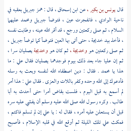
قال
يونس بن بكير ،
عن
ابن إسحاق ،
قال : همز
جبريل
بعقبه في
ناحية الوادي ، فانفجرت عين ، فتوضأ
جبريل
ومحمد
عليهما
السلام ، ثم صلى ركعتين ورجع ، قد أقر الله عينه ، وطابت نفسه
، فأخذ بيد
خديجة ،
حتى أتى بها العين فتوضأ كما توضأ
جبريل ،
ثم صلى ركعتين هو
وخديجة ،
ثم كان هو
وخديجة
يصليان سرا ،
ثم إن
عليا
جاء بعد ذلك بيوم فوجدهما يصليان فقال
علي
: ما
هذا يا
محمد
. فقال : دين اصطفاه الله لنفسه وبعث به رسله
فأدعوك إلى الله وحده وكفر باللات والعزى . فقال
علي
: هذا أمر
لم أسمع به قبل اليوم ، فلست بقاض أمرا حتى أحدث به
أبا
طالب
. وكره رسول الله صلى الله عليه وسلم أن يفشي عليه سره
قبل أن يستعلن عليه أمره ، فقال له : يا
علي
إن لم تسلم فاكتم ،
فمكث
علي
تلك الليلة ثم أوقع الله في قلبه الإسلام ، فأصبح