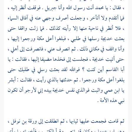
، فقال : يا
محمد
أنت رسول الله وأنا
جبريل
. فوقفت أنظر إليه ،
فما أتقدم ولا أتأخر ، وجعلت أصرف وجهي عنه في آفاق السماء
، فلا أنظر في ناحية منها إلا رأيته كذلك . فما زلت واقفا حتى
بعثت
خديجة
رسلها في طلبي ، فبلغوا أعلى
مكة
ورجعوا إليها ،
وأنا واقف في مكاني ذلك . ثم انصرف عني ، فانصرفت إلى أهلي ،
حتى أتيت
خديجة ،
فجلست إلى فخذها مضيفا إليها ، فقالت : يا
أبا القاسم
أين كنت ؟ فوالله لقد بعثت رسلي في طلبك حتى
بلغوا أعلى
مكة
ورجعوا . ثم حدثتها بالذي رأيت ، فقالت : أبشر
يا ابن عمي واثبت فوالذي نفس
خديجة
بيده إني لأرجو أن تكون
نبي هذه الأمة .
ثم قامت فجمعت عليها ثيابها ، ثم انطلقت إلى
ورقة بن نوفل ،
وهو ابن عمها ، وكان قد تنصر وقرأ الكتب ، فأخبرته بما رأى