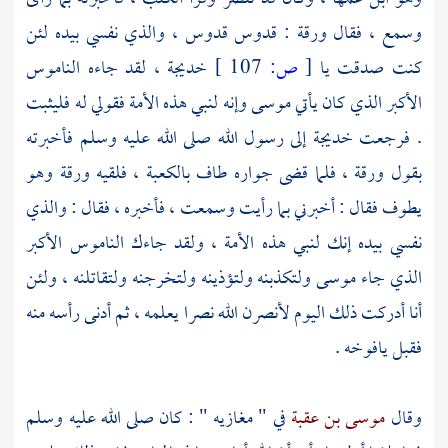
وسمع ، فقال
ورقة
: قدوس قدوس ، والذي نفسي بيده لئن
كنت صدقت يا
[
ص:
107 ]
خديجة ،
لقد جاءه الناموس
الأكبر الذي كان يأتي
موسى
وإنه لنبي هذه الأمة فقولي له فليثبت
. فرجعت
خديجة
إلى رسول الله صلى الله عليه وسلم فأخبرته
بقول
ورقة ،
فلما قضى جواره طاف
بالكعبة ،
فلقيه
ورقة
وهو
يطوف فقال : أخبرني بما رأيت وسمعت ، فأخبره ، فقال : والذي
نفسي بيده إنك لنبي هذه الأمة ، ولقد جاءك الناموس الأكبر
الذي جاء
موسى
ولتكذبنه ولتؤذينه ولتخرجنه ولتقاتلنه ، ولئن
أنا أدركت ذلك اليوم لأنصرن الله نصرا يعلمه ، ثم أدنى رأسه منه
فقبل يافوخه .
وقال
موسى بن عقبة
في " مغازيه " : كان صلى الله عليه وسلم