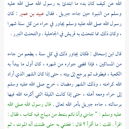
الله
عن كيف كان بدء ما ابتدئ به رسول الله صلى الله عليه
وسلم من النبوة حين جاءه
جبريل
. فقال
عبيد بن عمير
: كان
رسول الله صلى الله عليه وسلم يجاور في
حراء
من كل سنة شهرا
، وكان ذلك مما تتحنث به
قريش
في الجاهلية . والتحنث التبرر .
قال
ابن إسحاق
: فكان يجاور ذلك في كل سنة ، يطعم من جاءه
من المساكين ، فإذا قضى جواره من شهره ، كان أول ما يبدأ به
الكعبة ،
فيطوف ثم يرجع إلى بيته ، حتى إذا كان الشهر الذي أراد
الله كرامته ، وذلك الشهر رمضان ، خرج صلى الله عليه وسلم
إلى
حراء
ومعه أهله ، حتى إذا كانت الليلة التي أكرمه الله فيها
برسالته ، جاءه
جبريل
بأمر الله تعالى .
قال رسول الله صلى الله
عليه وسلم : " جاءني وأنا نائم بنمط من ديباج فيه كتاب ، فقال :
اقرأ . قلت : ما أقرأ ؟ قال : فغتني به حتى ظننت أنه الموت ، ثم