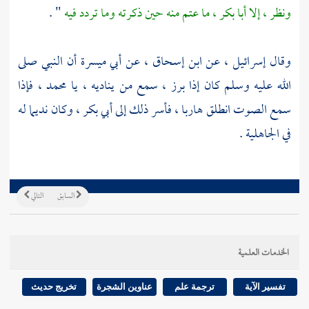
ونظر ، إلا
أبا بكر ،
ما عتم منه حين ذكرته وما تردد فيه
" .
وقال
إسرائيل ،
عن
ابن إسحاق ،
عن
أبي ميسرة
أن النبي صلى
الله عليه وسلم كان إذا برز ، سمع من يناديه ، يا
محمد ،
فإذا
سمع الصوت انطلق هاربا ، فأسر ذلك إلى
أبي بكر ،
وكان نديما له
في الجاهلية .
السابق
التالي
الخدمات العلمية
تفسير الآية
ترجمة علم
عناوين الشجرة
تخريج حديث