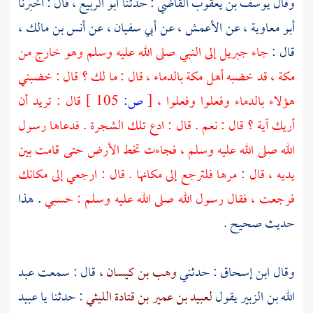
وقال
يوسف بن يعقوب القاضي
: حدثنا
أبو الربيع ،
قال : أخبرنا
أبو معاوية ،
عن
الأعمش ،
عن
أبي سفيان ،
عن
أنس بن مالك ،
قال :
جاء
جبريل
إلى النبي صلى الله عليه وسلم وهو خارج من
مكة ،
قد خضبه
أهل مكة
بالدماء ، قال : ما لك ؟ قال : خضبني
هؤلاء بالدماء وفعلوا وفعلوا ،
[
ص:
105 ]
قال : تريد أن
أريك آية ؟ قال : نعم . قال : ادع تلك الشجرة . فدعاها رسول
الله صلى الله عليه وسلم ، فجاءت تخط الأرض حتى قامت بين
يديه ، قال : مرها فلترجع إلى مكانها . قال : ارجعي إلى مكانك
فرجعت ، فقال رسول الله صلى الله عليه وسلم : حسبي
. هذا
حديث صحيح .
وقال
ابن إسحاق
: حدثني
وهب بن كيسان ،
قال : سمعت
عبد
الله بن الزبير
يقول
لعبيد بن عمير بن قتادة الليثي
: حدثنا يا
عبيد