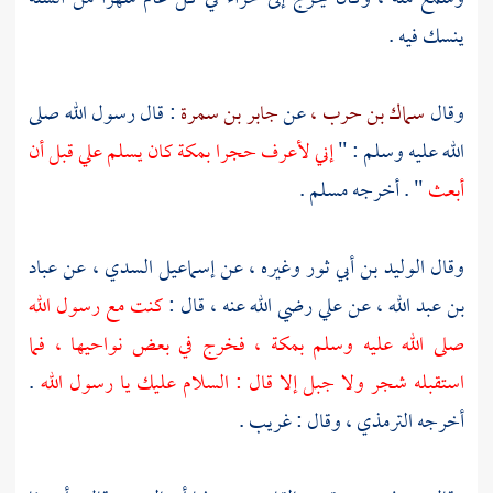
ينسك فيه .
وقال
سماك بن حرب ،
عن
جابر بن سمرة
: قال رسول الله صلى
الله عليه وسلم : "
إني لأعرف حجرا
بمكة
كان يسلم علي قبل أن
أبعث
" . أخرجه
مسلم
.
وقال
الوليد بن أبي ثور
وغيره ، عن
إسماعيل السدي ،
عن
عباد
بن عبد الله ،
عن
علي
رضي الله عنه ، قال :
كنت مع رسول الله
صلى الله عليه وسلم
بمكة ،
فخرج في بعض نواحيها ، فما
استقبله شجر ولا جبل إلا قال : السلام عليك يا رسول الله
.
أخرجه
الترمذي ،
وقال : غريب .