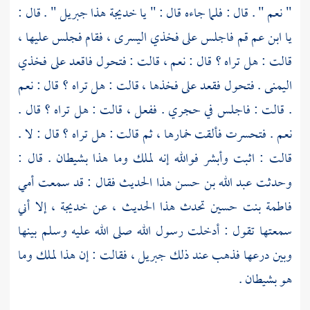
" نعم " . قال : فلما جاءه قال : " يا
خديجة
هذا
جبريل
" . قال :
يا ابن عم قم فاجلس على فخذي اليسرى ، فقام فجلس عليها ،
قالت : هل تراه ؟ قال : نعم ، قالت : فتحول فاقعد على فخذي
اليمنى . فتحول فقعد على فخذها ، قالت : هل تراه ؟ قال : نعم
. قالت : فاجلس في حجري . ففعل ، قالت : هل تراه ؟ قال .
نعم . فتحسرت فألقت خمارها ، ثم قالت : هل تراه ؟ قال : لا .
قالت : اثبت وأبشر فوالله إنه لملك وما هذا بشيطان . قال :
وحدثت
عبد الله بن حسن
هذا الحديث فقال : قد سمعت أمي
فاطمة بنت حسين
تحدث هذا الحديث ، عن
خديجة ،
إلا أني
سمعتها تقول : أدخلت رسول الله صلى الله عليه وسلم بينها
وبين درعها فذهب عند ذلك
جبريل ،
فقالت : إن هذا لملك وما
هو بشيطان .