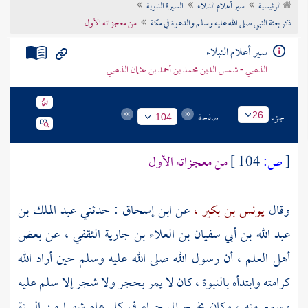
الرئيسية
سير أعلام النبلاء
السيرة النبوية
تراجم الأعلام
ذكر بعثة النبي صلى الله عليه وسلم والدعوة في مكة
من معجزاته الأول
سير أعلام النبلاء
الذهبي - شمس الدين محمد بن أحمد بن عثمان الذهبي
جزء
صفحة
26
104
[
ص:
104 ]
من معجزاته الأول
وقال
يونس بن بكير ،
عن
ابن إسحاق
: حدثني
عبد الملك بن
عبد الله بن أبي سفيان بن العلاء بن جارية الثقفي ،
عن بعض
أهل العلم ، أن رسول الله صلى الله عليه وسلم حين أراد الله
كرامته وابتدأه بالنبوة ، كان لا يمر بحجر ولا شجر إلا سلم عليه
وسمع منه ، وكان يخرج إلى حراء في كل عام شهرا من السنة