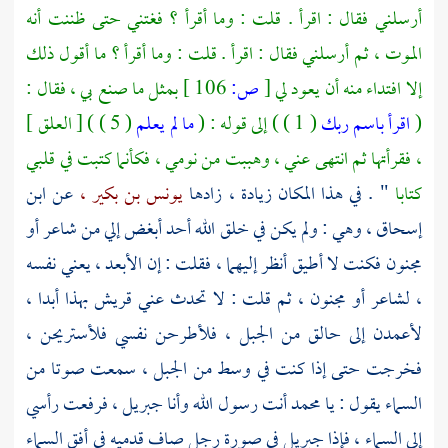
أرسلني فقال : اقرأ . قلت : وما أقرأ ؟ فغتني حتى ظننت أنه
الموت ، ثم أرسلني فقال : اقرأ . قلت : وما أقرأ ؟ ما أقول ذلك
إلا افتداء منه أن يعود لي
[
ص:
106 ]
بمثل ما صنع بي ، فقال :
(
اقرأ باسم ربك
( 1 ) ) إلى قوله : (
ما لم يعلم
( 5 ) ) [ العلق ]
، فقرأتها ثم انتهى عني ، وهببت من نومي ، فكأنما كتبت في قلبي
كتابا
" . في هذا المكان زيادة ، زادها
يونس بن بكير ،
عن
ابن
إسحاق ،
وهي : ولم يكن في خلق الله أحد أبغض إلي من شاعر أو
مجنون فكنت لا أطيق أنظر إليهما ، فقلت : إن الأبعد ، يعني نفسه
، لشاعر أو مجنون ، ثم قلت : لا تحدث عني
قريش
بهذا أبدا ،
لأعمدن إلى حالق من الجبل ، فلأطرحن نفسي فلأستريحن ،
فخرجت حتى إذا كنت في وسط من الجبل ، سمعت صوتا من
السماء يقول : يا
محمد
أنت رسول الله وأنا
جبريل ،
فرفعت رأسي
إلى السماء ، فإذا
جبريل
في صورة رجل صاف قدميه في أفق السماء