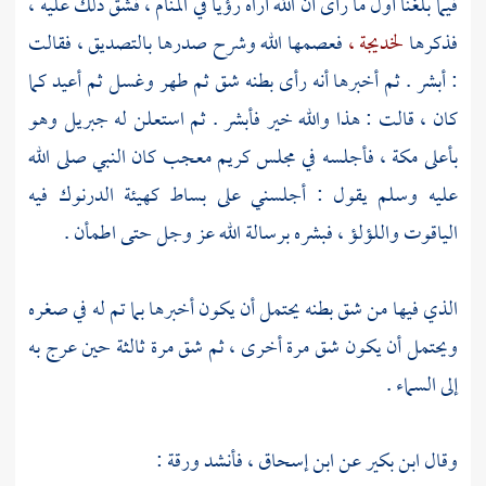
فيما بلغنا أول ما رأى أن الله أراه رؤيا في المنام ، فشق ذلك عليه ،
فذكرها
لخديجة ،
فعصمها الله وشرح صدرها بالتصديق ، فقالت
: أبشر . ثم أخبرها أنه رأى بطنه شق ثم طهر وغسل ثم أعيد كما
كان ، قالت : هذا والله خير فأبشر . ثم استعلن له
جبريل
وهو
بأعلى
مكة ،
فأجلسه في مجلس كريم معجب كان النبي صلى الله
عليه وسلم يقول : أجلسني على بساط كهيئة الدرنوك فيه
الياقوت واللؤلؤ ، فبشره برسالة الله عز وجل حتى اطمأن .
الذي فيها من شق بطنه يحتمل أن يكون أخبرها بما تم له في صغره
ويحتمل أن يكون شق مرة أخرى ، ثم شق مرة ثالثة حين عرج به
إلى السماء .
وقال
ابن بكير
عن
ابن إسحاق ،
فأنشد
ورقة
: