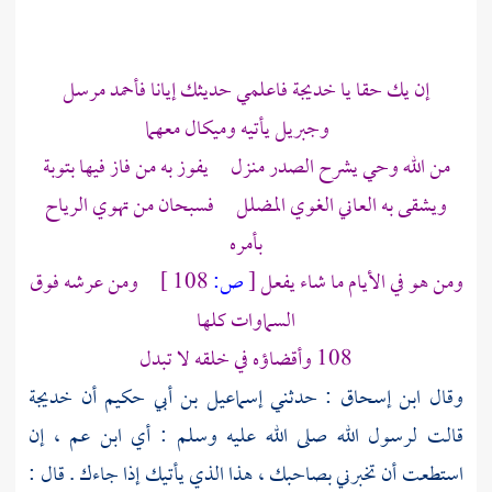
إن يك حقا يا
خديجة
فاعلمي حديثك إيانا فأحمد مرسل
وجبريل
يأتيه
وميكال
معهما
من الله وحي يشرح الصدر منزل يفوز به من فاز فيها بتوبة
ويشقى به العاني الغوي المضلل فسبحان من تهوي الرياح
بأمره
ومن هو في الأيام ما شاء يفعل
[
ص:
108 ]
ومن عرشه فوق
السماوات كلها
108 وأقضاؤه في خلقه لا تبدل
وقال
ابن إسحاق
: حدثني
إسماعيل بن أبي حكيم
أن
خديجة
قالت لرسول الله صلى الله عليه وسلم : أي ابن عم ، إن
استطعت أن تخبرني بصاحبك ، هذا الذي يأتيك إذا جاءك . قال :